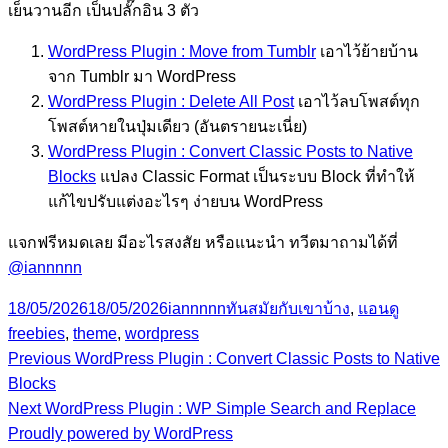
เย็นวานอีก เป็นปลั๊กอิน 3 ตัว
WordPress Plugin : Move from Tumblr
เอาไว้ย้ายบ้าน
จาก Tumblr มา WordPress
WordPress Plugin : Delete All Post
เอาไว้ลบโพสต์ทุก
โพสต์หายในปุ่มเดียว (อันตรายนะเนี่ย)
WordPress Plugin : Convert Classic Posts to Native
Blocks
แปลง Classic Format เป็นระบบ Block ที่ทำให้
แก้ไขปรับแต่งอะไรๆ ง่ายบน WordPress
แจกฟรีหมดเลย มีอะไรสงสัย หรือแนะนำ ทวีตมาถามได้ที่
@iannnnn
Posted
Author
Categories
Tags
18/05/2026
18/05/2026
iannnnn
ทันสมัยกับเขาบ้าง
,
แอนดู
on
freebies
,
theme
,
wordpress
Previous
Post
Previous
WordPress Plugin : Convert Classic Posts to Native
post:
Blocks
navigation
Next
Next
WordPress Plugin : WP Simple Search and Replace
post:
Proudly powered by WordPress