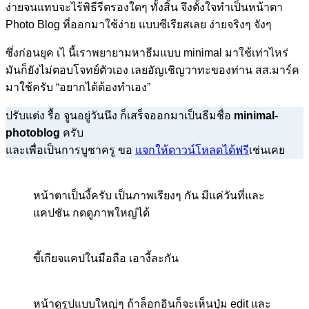
ง่ายจนแทบจะไร้พิธีรีตรองใดๆ ทั้งสิ้น จึงตั้งใจทำเป็นหน้าตา
Photo Blog ที่ออกมาใช้ง่าย แบบซีเรียสเลย ง่ายจริงๆ จังๆ
ซึ่งก่อนยุค เไ นี้เราพยายามหาธีมแบบ minimal มาใช้เท่าไหร่
มันก็ยังไม่ตอบโจทย์ตัวเอง เลยอัญเชิญวาทะของท่าน สส.มาร์ค
มาใช้ครับ “อยากได้ต้องทำเอง”
ปรับแต่ง รื้อ จูนอยู่วันนึง ก็เสร็จออกมาเป็นธีมชื่อ
minimal-
photoblog
ครับ
และเพื่อเป็นการบูชาครู ขอ
แจกให้ดาวน์โหลดได้ฟรี
เช่นเคย
หน้าตาเป็นงี้ครับ เป็นภาพเรียงๆ กัน มีแค่วันที่และ
แคปชัน กดดูภาพใหญ่ได้
ขี้เกียจแคปในมือถือ เอางี้ละกัน
หน้าดูรูปแบบใหญ่ๆ ถ้าล็อกอินก็จะเห็นปุ่ม edit และ