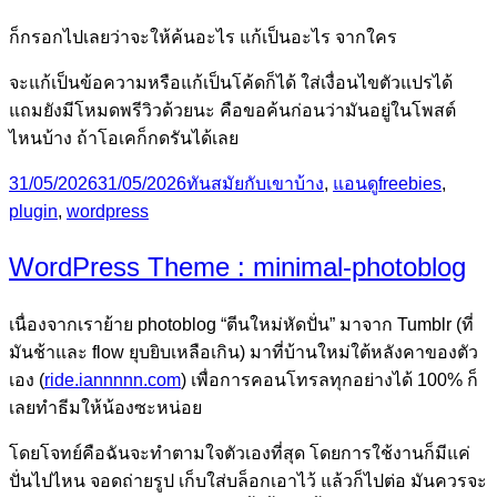
ก็กรอกไปเลยว่าจะให้ค้นอะไร แก้เป็นอะไร จากใคร
จะแก้เป็นข้อความหรือแก้เป็นโค้ดก็ได้ ใส่เงื่อนไขตัวแปรได้
แถมยังมีโหมดพรีวิวด้วยนะ คือขอค้นก่อนว่ามันอยู่ในโพสต์
ไหนบ้าง ถ้าโอเคก็กดรันได้เลย
Posted
Categories
Tags
31/05/2026
31/05/2026
ทันสมัยกับเขาบ้าง
,
แอนดู
freebies
,
on
plugin
,
wordpress
WordPress Theme : minimal-photoblog
เนื่องจากเราย้าย photoblog “ตีนใหม่หัดปั่น” มาจาก Tumblr (ที่
มันช้าและ flow ยุบยิบเหลือเกิน) มาที่บ้านใหม่ใต้หลังคาของตัว
เอง (
ride.iannnnn.com
) เพื่อการคอนโทรลทุกอย่างได้ 100% ก็
เลยทำธีมให้น้องซะหน่อย
โดยโจทย์คือฉันจะทำตามใจตัวเองที่สุด โดยการใช้งานก็มีแค่
ปั่นไปไหน จอดถ่ายรูป เก็บใส่บล็อกเอาไว้ แล้วก็ไปต่อ มันควรจะ