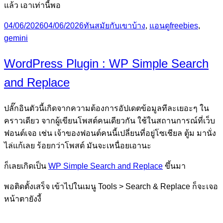
แล้ว เอาเท่านี้พอ
Posted
Categories
Tags
04/06/2026
04/06/2026
ทันสมัยกับเขาบ้าง
,
แอนดู
freebies
,
on
gemini
WordPress Plugin : WP Simple Search
and Replace
ปลั๊กอินตัวนี้เกิดจากความต้องการอัปเดตข้อมูลทีละเยอะๆ ใน
คราวเดียว จากผู้เขียนโพสต์คนเดียวกัน ใช้ในสถานการณ์ที่เว็บ
ฟอนต์เจอ เช่น เจ้าของฟอนต์คนนี้เปลี่ยนที่อยู่โซเชียล ตู้ม มานั่ง
ไล่แก้เลย ร้อยกว่าโพสต์ มันจะเหนื่อยเอานะ
ก็เลยเกิดเป็น
WP Simple Search and Replace
ขึ้นมา
พอติดตั้งเสร็จ เข้าไปในเมนู Tools > Search & Replace ก็จะเจอ
หน้าตายังงี้