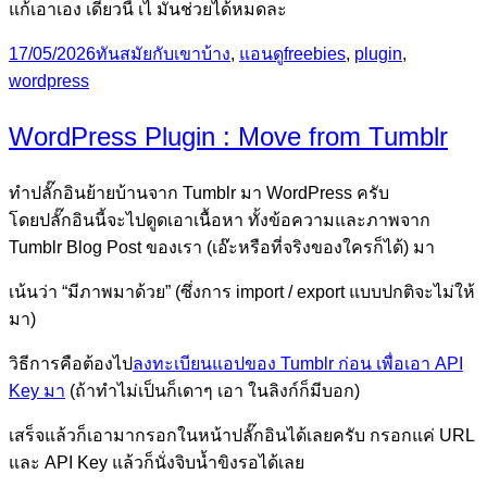
แก้เอาเอง เดี๋ยวนี้ เไ มันช่วยได้หมดละ
Posted
Categories
Tags
17/05/2026
ทันสมัยกับเขาบ้าง
,
แอนดู
freebies
,
plugin
,
on
wordpress
WordPress Plugin : Move from Tumblr
ทำปลั๊กอินย้ายบ้านจาก Tumblr มา WordPress ครับ
โดยปลั๊กอินนี้จะไปดูดเอาเนื้อหา ทั้งข้อความและภาพจาก
Tumblr Blog Post ของเรา (เอ๊ะหรือที่จริงของใครก็ได้) มา
เน้นว่า “มีภาพมาด้วย” (ซึ่งการ import / export แบบปกติจะไม่ให้
มา)
วิธีการคือต้องไป
ลงทะเบียนแอปของ Tumblr ก่อน เพื่อเอา API
Key มา
(ถ้าทำไม่เป็นก็เดาๆ เอา ในลิงก์ก็มีบอก)
เสร็จแล้วก็เอามากรอกในหน้าปลั๊กอินได้เลยครับ กรอกแค่ URL
และ API Key แล้วก็นั่งจิบน้ำขิงรอได้เลย