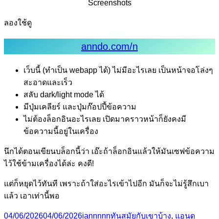
Screenshots
ลองใช้ดู
anndo.com/n
เว็บนี้ (ทำเป็น webapp ได้) ไม่มีอะไรเลย เป็นหน้าจอโล่งๆ
สะอาดและเร็ว
สลับ dark/light mode ได้
มีปุ่มเคลียร์ และปุ่มก๊อปปี้ข้อความ
ไม่ต้องล็อกอินอะไรเลย เปิดมาคราวหน้าก็ยังคงมี
ข้อความนี้อยู่ในเครื่อง
นึกได้ตอนเขียนบล็อกนี้ว่า เอ๊ะถ้าล็อกอินแล้วให้มันเซฟข้อความ
ไว้ใช้ข้ามเครื่องได้ล่ะ คงดี!
แต่ก็หยุดไว้ทันที เพราะถ้าใส่อะไรเข้าไปอีก มันก็จะไม่รู้สึกเบา
แล้ว เอาเท่านี้พอ
Posted
Author
Categories
Tags
04/06/2026
04/06/2026
iannnnn
ทันสมัยกับเขาบ้าง
,
แอนดู