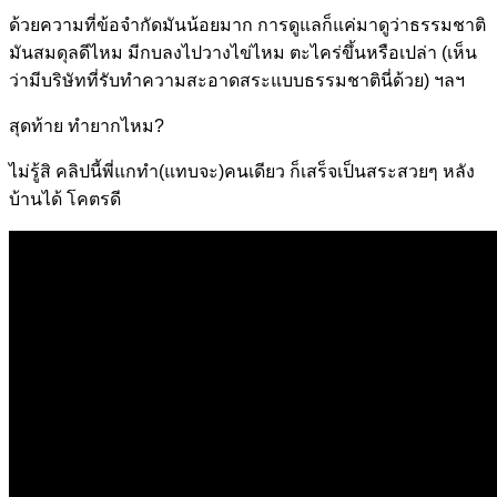
ด้วยความที่ข้อจำกัดมันน้อยมาก การดูแลก็แค่มาดูว่าธรรมชาติ
มันสมดุลดีไหม มีกบลงไปวางไข่ไหม ตะไคร่ขึ้นหรือเปล่า (เห็น
ว่ามีบริษัทที่รับทำความสะอาดสระแบบธรรมชาตินี่ด้วย) ฯลฯ
สุดท้าย ทำยากไหม?
ไม่รู้สิ คลิปนี้พี่แกทำ(แทบจะ)คนเดียว ก็เสร็จเป็นสระสวยๆ หลัง
บ้านได้ โคตรดี