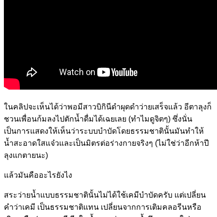
ในคลิปจะเห็นได้ว่าพอมีสาวบิกินีดำผุดดำว่ายเสร็จแล้ว อีตาลุงก็
ชวนเพื่อนก้มลงไปตักน้ำดื่มได้เฉยเลย (ทำไมดูจิตๆ) ซึ่งนั่น
เป็นการแสดงให้เห็นว่าระบบบำบัดโดยธรรมชาตินั้นมันทำให้
น้ำสะอาดใสแจ๋วและเป็นมิตรต่อร่างกายจริงๆ (ไม่ใช่ว่าอีกห้าปี
ลุงแกตายนะ)
แล้วมันคืออะไรยังไง
สระว่ายน้ำแบบธรรมชาตินั้นไม่ได้ใช้เคมีบำบัดครับ แต่เปลี่ยน
คำว่าเคมี เป็นธรรมชาติแทน เปลี่ยนจากการเติมคลอรีนหรือ