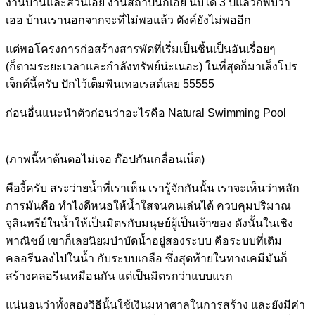
งานบ้านและสวนเอย งานสถาปนิกเอย นับได้ 3 ปีแล้วก็พบว่า
เออ บ้านเรานอกจากจะที่ไม่พอแล้ว ตังค์ยังไม่พออีก
แต่พอโครงการก่อสร้างสารพัดที่เริ่มเป็นชิ้นเป็นอันเรื่อยๆ
(ก็ตามระยะเวลาและกำลังทรัพย์น่ะเนอะ) ในที่สุดก็มาเล็งโปร
เจ็กต์นี้ครับ ปักไว้เต็มพินเทอเรสต์เลย 55555
ก่อนอื่นแนะนำตัวก่อนว่าอะไรคือ Natural Swimming Pool
(ภาพนี้หาต้นตอไม่เจอ ก๊อปกันเกลื่อนเน็ต)
คืองี้ครับ สระว่ายน้ำที่เราเห็น เรารู้จักกันนั้น เราจะเห็นว่าหลัก
การมันคือ ทำไงดีหนอให้น้ำใสจนคนเล่นได้ ควบคุมปริมาณ
จุลินทรีย์ในน้ำให้เป็นมิตรกับมนุษย์ผู้เป็นเจ้าของ ดังนั้นในเชิง
พาณิชย์ เขาก็เลยนิยมบำบัดน้ำอยู่สองระบบ คือระบบที่เติม
คลอรีนลงไปในน้ำ กับระบบเกลือ ซึ่งสุดท้ายในทางเคมีมันก็
สร้างคลอรีนเหมือนกัน แต่เป็นมิตรกว่าแบบแรก
แน่นอนว่าทั้งสองวิธีนั้นใช้เงินมหาศาลในการสร้าง และยังมีค่า