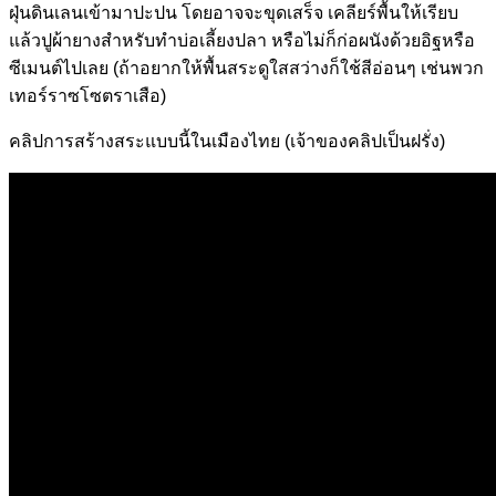
ฝุ่นดินเลนเข้ามาปะปน โดยอาจจะขุดเสร็จ เคลียร์พื้นให้เรียบ
แล้วปูผ้ายางสำหรับทำบ่อเลี้ยงปลา หรือไม่ก็ก่อผนังด้วยอิฐหรือ
ซีเมนต์ไปเลย (ถ้าอยากให้พื้นสระดูใสสว่างก็ใช้สีอ่อนๆ เช่นพวก
เทอร์ราซโซตราเสือ)
คลิปการสร้างสระแบบนี้ในเมืองไทย (เจ้าของคลิปเป็นฝรั่ง)