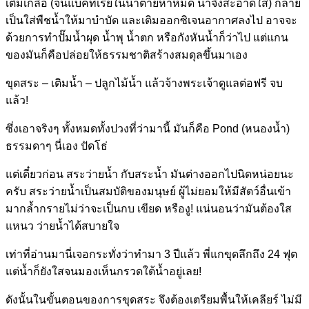
เติมเกลือ (จนแบคทีเรียในน้ำตายห่าหมด น้ำจึงสะอาดใส) กลาย
เป็นใส่พืชน้ำให้มาบำบัด และเติมออกซิเจนอากาศลงไป อาจจะ
ด้วยการทำปั๊มน้ำผุด น้ำพุ น้ำตก หรือกังหันน้ำก็ว่าไป แต่แกน
ของมันก็คือปล่อยให้ธรรมชาติสร้างสมดุลขึ้นมาเอง
ขุดสระ – เติมน้ำ – ปลูกไม้น้ำ แล้วจ้างพระเจ้าดูแลต่อฟรี จบ
แล้ว!
ซึ่งเอาจริงๆ ทั้งหมดทั้งปวงที่ว่ามานี้ มันก็คือ Pond (หนองน้ำ)
ธรรมดาๆ นี่เอง ปัดโธ่
แต่เดี๋ยวก่อน สระว่ายน้ำ กับสระน้ำ มันต่างออกไปนิดหน่อยนะ
ครับ สระว่ายน้ำเป็นสมบัติของมนุษย์ ผู้ไม่ยอมให้มีสัตว์อื่นเข้า
มากล้ำกรายไม่ว่าจะเป็นกบ เขียด หรืองู! แน่นอนว่ามันต้องใส
แหนว ว่ายน้ำได้สบายใจ
เท่าที่อ่านมานี่เจอกระทั่งว่าทำมา 3 ปีแล้ว พี่แกขุดลึกถึง 24 ฟุต
แต่น้ำก็ยังใสจนมองเห็นกรวดใต้น้ำอยู่เลย!
ดังนั้นในขั้นตอนของการขุดสระ จึงต้องเตรียมพื้นให้เคลียร์ ไม่มี