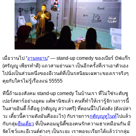
เมื่อวานไป “
งานหยาบ
” — stand-up comedy ของเบียร์ บัฟแก๊ก
(ศรัญญู เพียรทำดี) แถวสามย่านมา เป็นอีกครั้งที่เราเอาตัวเอง
ไปนั่งเป็นส่วนหนึ่งของอีเวนต์ที่เป็นรสนิยมเฉพาะของเราจริงๆ
คุยกับใครไม่รู้เรื่องแน่ 55555
ทีนี้ถ้ามองสังคม stand-up comedy ในบ้านเรา ที่ไม่ใช่ระดับซู
เปอร์สตาร์อย่างอุดม แต้พานิชแล้ว คนที่ทำให้เรารู้จักวงการนี้
ในสายอินดี้ ก็คือยู (กตัญญู สว่างศรี) ที่ตอนนี้ไปโด่งดัง (ดังเปล่า
วะ เดี๋ยวนี้ความดังมันคืออะไร) กับรายการ
กตัญญูทูไนท์
ไปแล้ว
กับกลุ่ม
ยืนเดี่ยว
ที่เป็นคอมมูนิตี้ของคนรักความฮาเหมือนกัน มี
จัดโชว์และอีเวนต์ต่างๆ เป็นระยะ เราพอจะเรียกได้แล้วว่ากลุ่ม