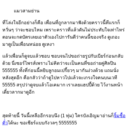
แมวสามย่าน
ที่โล่งใจอีกอย่างก็คือ เพื่อนที่ถูกลากมาฟังด้วยคราวนี้ทีแรกก็
หวั่นๆ ว่าจะชอบไหม เพราะคราวที่แล้วดันไม่ประทับใจเท่าไหร่
ตอนจะกดบัตรเลยเอาตัวเองไปการันตีว่าคนนี้ของจริง ดูเถอะ
มาดูเป็นเพื่อนหน่อย ตูเหงา
แล้วเพื่อนก็ดูจบแล้วชอบ ชอบจนไปขอถ่ายรูปกับเบียร์ก่อนกลับ
ด้วย นี่เซอร์ไพรส์เพราะไม่คิดว่าจะเป็นคนที่ขอถ่ายคู่ศิลปิน
555555 ทั้งที่ก่อนนี้หยิบลูกอมเปรี้ยวๆ มากันง่วงด้วย แถมนั่ง
หลังสุดอีก คือกลัวว่าถ้าดูไปหาวไปแล้วจะเกรงใจคนบนเวที
55555 สรุปว่าดูจบแล้วโอเคมาก เราเลยแฮปปี้ด้วย ไว้งานหน้า
เดี๋ยวลากมาดูอีก
สุดท้ายนี้ วันนี้เหลืออีกรอบนึง (1 ทุ่ม) ใครบังเอิญมาอ่านก็
จิ้มซื้อ
ตั๋ว
ได้นะ ขอเชียร์แบบกังวลๆ 5555555