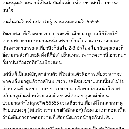
คนหนุ่มสาวเหล่านี้เป็นศิลปินยืนเดี่ยว ที่ค่อยๆ เติบโตอย่างน่า
สนใจ
คนอื่นสนใจหรือเปล่าไม่รู้ เรานี่แหละสนใจ 55555
ตัดภาพมาที่เรื่องของเรา การจะเข้าเมืองมาดูงานนี้ก็ต้องใช้
ความพยายามประมาณหนึ่ง เพราะบ้านไกล และบวกลบเวลา
เดินทางสาธารณะเที่ยวนึงก็ล่อไป 2-3 ชั่วโมง ไปกลับคูณสองก็
ยิ่งหมดพลังกันพอดี ทั้งนี้ก็บ่นไปงั้นแหละ เพราะคราวนี้เอารถมา
ก็มาบ่นเรื่องรถติดในเมืองแทน
แต่นั่นก็เป็นแค่ปัญหาส่วนตัว ที่ไม่ส่วนตัวคือการเสี่ยงว่าเราจะ
พาคนอื่นมาดูแล้วรอดไหม เพราะรสนิยมเฉพาะแบบนี้มันไม่ใช่
ว่าทุกคนที่จะชอบ งานของ comedian อีกคนก่อนหน้านี้เราพา
เมียมาดูเป็นเพื่อนด้วย แล้วก็อย่างที่คิดเลย ดูจบเมียก็บ่น
ประมาณว่าไม่ถูกจริต 55555 เช่นเดียวกับเพื่อนที่โดนลากมาดู
ด้วยแบบงงๆ (ใช่แล้ว เราหมายถึงอีถลอก) ก็อดนอนมาก่อน เห็น
ว่านั่งฝืนถ่างตาตลอดงาน ก็เสือกนั่งแถวหน้าสุดกันน่ะสิ…