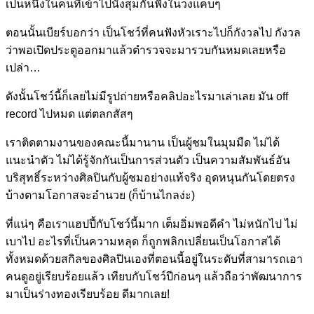
เป็นหนึ่งในคนที่เข้าไปนั่งสุมกันฟังในวงแคบๆ
ตอนนั้นเบียร์บอกว่า เป็นโชว์ที่คนฟังหัวเราะไปก็กังวลไป กังวล
ว่าพอเปิดประตูออกมาแล้วตำรวจจะมารวบกันหมดเลยหรือ
เปล่า…
ดังนั้นโชว์นี้ก็เลยไม่มีรูปถ่ายหรือคลิปอะไรมาเล่าเลย มัน off
record ไปหมด แต่ตลกสัสๆ
เราติดตามงานของคณะนี้มานาน เป็นผู้ชมในมุมมืด ไม่ได้
แนะนำตัว ไม่ได้รู้จักกันเป็นการส่วนตัว เป็นความสัมพันธ์อัน
บริสุทธิ์ระหว่างศิลปินกับผู้ชมอย่างแท้จริง อุดหนุนกันโดยตรง
บ้างตามโอกาสจะอำนวย (ก็บ้านไกลง่ะ)
ที่แน่ๆ คือเราแฮปปี้กับโชว์นี้มาก เต็มอิ่มพอดีคำ ไม่หนักไป ไม่
เบาไป อะไรที่เป็นความหลุด ก็ถูกพลิกเปลี่ยนเป็นโอกาสได้
ทั้งหมดด้วยสกิลของศิลปินเองที่ตอนนี้อยู่ในระดับที่สามารถเอา
คนดูอยู่เรียบร้อยแล้ว เทียบกับโชว์ปีก่อนๆ แล้วถือว่าพัฒนาการ
มาเป็นร่างทองเรียบร้อย ดีมากเลย!