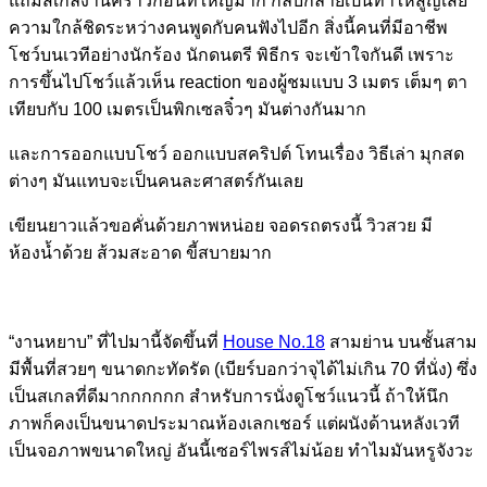
แถมสเกลงานคราวก่อนที่ใหญ่มาก กลับกลายเป็นทำให้สูญเสีย
ความใกล้ชิดระหว่างคนพูดกับคนฟังไปอีก สิ่งนี้คนที่มีอาชีพ
โชว์บนเวทีอย่างนักร้อง นักดนตรี พิธีกร จะเข้าใจกันดี เพราะ
การขึ้นไปโชว์แล้วเห็น reaction ของผู้ชมแบบ 3 เมตร เต็มๆ ตา
เทียบกับ 100 เมตรเป็นพิกเซลจิ๋วๆ มันต่างกันมาก
และการออกแบบโชว์ ออกแบบสคริปต์ โทนเรื่อง วิธีเล่า มุกสด
ต่างๆ มันแทบจะเป็นคนละศาสตร์กันเลย
เขียนยาวแล้วขอคั่นด้วยภาพหน่อย จอดรถตรงนี้ วิวสวย มี
ห้องน้ำด้วย ส้วมสะอาด ขี้สบายมาก
“งานหยาบ” ที่ไปมานี้จัดขึ้นที่
House No.18
สามย่าน บนชั้นสาม
มีพื้นที่สวยๆ ขนาดกะทัดรัด (เบียร์บอกว่าจุได้ไม่เกิน 70 ที่นั่ง) ซึ่ง
เป็นสเกลที่ดีมากกกกกก สำหรับการนั่งดูโชว์แนวนี้ ถ้าให้นึก
ภาพก็คงเป็นขนาดประมาณห้องเลกเชอร์ แต่ผนังด้านหลังเวที
เป็นจอภาพขนาดใหญ่ อันนี้เซอร์ไพรส์ไม่น้อย ทำไมมันหรูจังวะ