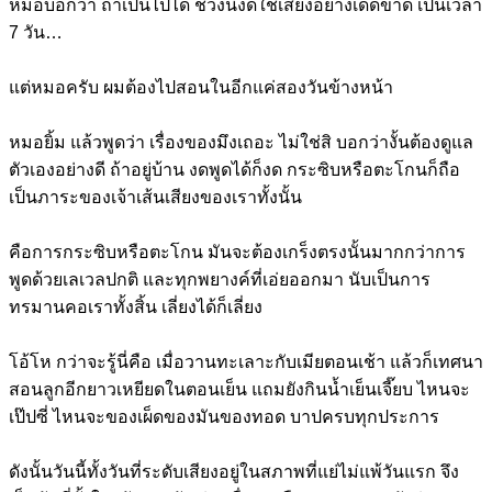
หมอบอกว่า ถ้าเป็นไปได้ ช่วงนี้งดใช้เสียงอย่างเด็ดขาด เป็นเวลา
7 วัน…
แต่หมอครับ ผมต้องไปสอนในอีกแค่สองวันข้างหน้า
หมอยิ้ม แล้วพูดว่า เรื่องของมึงเถอะ ไม่ใช่สิ บอกว่างั้นต้องดูแล
ตัวเองอย่างดี ถ้าอยู่บ้าน งดพูดได้ก็งด กระซิบหรือตะโกนก็ถือ
เป็นภาระของเจ้าเส้นเสียงของเราทั้งนั้น
คือการกระซิบหรือตะโกน มันจะต้องเกร็งตรงนั้นมากกว่าการ
พูดด้วยเลเวลปกติ และทุกพยางค์ที่เอ่ยออกมา นับเป็นการ
ทรมานคอเราทั้งสิ้น เลี่ยงได้ก็เลี่ยง
โอ้โห กว่าจะรู้นี่คือ เมื่อวานทะเลาะกับเมียตอนเช้า แล้วก็เทศนา
สอนลูกอีกยาวเหยียดในตอนเย็น แถมยังกินน้ำเย็นเจี๊ยบ ไหนจะ
เป๊ปซี่ ไหนจะของเผ็ดของมันของทอด บาปครบทุกประการ
ดังนั้นวันนี้ทั้งวันที่ระดับเสียงอยู่ในสภาพที่แย่ไม่แพ้วันแรก จึง