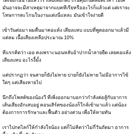
ได้เจอกันนานแล้ว เราเลยเลือกตะโกนคุยกันตลอดเวลา โอเค
มันอาจจะมีสาเหตุมาจากแบคทีเรียหรืออะไรก็แล้วแต่ แต่เราจะ
โทษการตะโกนในงานแต่งนี่แหละ มันเข้าใจง่ายดี
เข้าวันต่อมา ผมตื่นมาคอแห้ง เสียงแหบ แบบที่พูดออกมาแล้วมี
แต่ลม เนื้อเสียงเหลือประมาณ 10%
ทีแรกคิดว่า เออ คงเพราะนอนหลับอ้าปากน้ำลายยืด เลยคอแห้ง
เสียงแหบ อะไรงี้มั้ง
แต่ปรากฏว่า จนสายก็ยังไม่หาย บ่ายก็ยังไม่หาย ไม่มีอาการไข้
ใดๆ แค่เสียงหายไป
นึกถึงโพสต์ของน้องวี ที่เพิ่งออกมาบอกว่ากำลังต่อสู้กับอาการ
เส้นเสียงอักเสบอยู่ คอนเสิร์ตของน้องก็ใกล้เข้ามาแล้ว แต่น้อง
ต้องการการรักษาและฟื้นตัว อย่างด่วน เพื่อให้หายทัน
เราไปกดไลก์ให้กำลังใจน้อง แต่ก็ไม่คิดว่าไม่กี่วันถัดมา อาการ