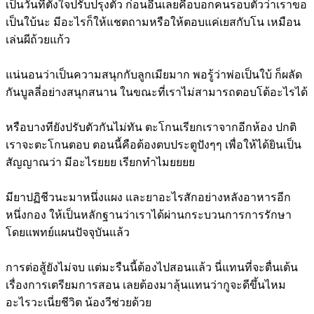
เป็นวันที่ตั้งใจปรับปรุงตัว ก่อนอื่นเลยคือบอกคนรอบตัวว่าเราขอ
เป็นใบ้นะ มีอะไรก็ให้แชตถามหรือให้ตอบแค่เยสกับโน เหมือน
เล่นผีถ้วยแก้ว
แน่นอนว่าเป็นความสนุกกับลูกเมียมาก พอรู้ว่าพ่อเป็นใบ้ ก็ผลัด
กันบูลลี่อย่างสนุกสนาน ในขณะที่เราไม่สามารถตอบโต้อะไรได้
หรือบางทียังปรับตัวกันไม่ทัน ตะโกนเรียกเราจากอีกห้อง ปกติ
เราจะตะโกนตอบ ตอนนี้คือต้องตบประตูปังๆๆ เพื่อให้ได้ยินเป็น
สัญญาณว่า มีอะไรยยย เรียกทำไมยยยย
มียาปฏิชีวนะมาหนึ่งแผง และยาอะไรสักอย่างหลังอาหารอีก
หนึ่งกอง ให้เป็นหลักฐานว่าเราได้ผ่านกระบวนการการรักษา
โดยแพทย์แผนปัจจุบันแล้ว
การต่อสู้ยังไม่จบ แต่มะรืนนี้ต้องไปสอนแล้ว นี่แทนที่จะตื่นเต้น
เรื่องการเตรียมการสอน เลยต้องมาลุ้นแทนว่ากูจะดีขึ้นไหม
อะไรวะเนี่ยชีวิต น้องวีช่วยด้วย