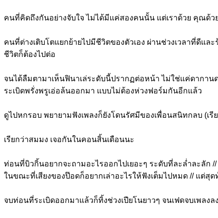
คนที่คิดถึงกันอย่างจับใจ ไม่ได้มีแค่สองคนนั้น แต่เราด้วย คุณด
คนที่ต่างเติบโตแยกย้ายไปมีชีวิตของตัวเอง ผ่านช่วงเวลาที่ดีและ
ชีวิตก็ต้องไปต่อ
จนได้ลืมตามาเห็นฟินาเล่ระดับนี้ปรากฏต่อหน้า ไม่ใช่แค่ดากานดา
ระเบิดพรั่งพรูเอ่อล้นออกมา แบบไม่ต้องห่วงฟอร์มกันอีกแล้ว
ดูไปหกรอบ พยายามฟังเพลงก็ยังโดนรัศมีของเพื่อนสนิทกลบ (เรียกว
เรียกว่าสมมง เจอกันในคอนสิ้นเดือนนะ
ท่อนที่บิวกิ้นอยากจะถามอะไรออกไปเยอะๆ ระดับที่ละล่ำละลัก // 
ในขณะที่เสียงของป๊อดก็อยากเล่าอะไรให้ฟังเต็มไปหมด // แต่สุดท
จบท่อนที่ระเบิดออกมาแล้วก็ทิ้งช่วงเปียโนยาวๆ จนเฟดจบเพลงลงไป ไ