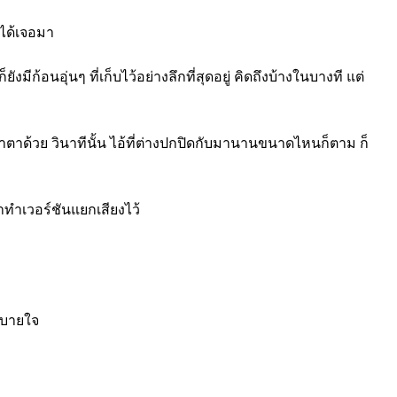
นได้เจอมา
อนอุ่นๆ ที่เก็บไว้อย่างลึกที่สุดอยู่ คิดถึงบ้างในบางที แต่
้ำตาด้วย วินาทีนั้น ไอ้ที่ต่างปกปิดกับมานานขนาดไหนก็ตาม ก็
าทำเวอร์ชันแยกเสียงไว้
่สบายใจ