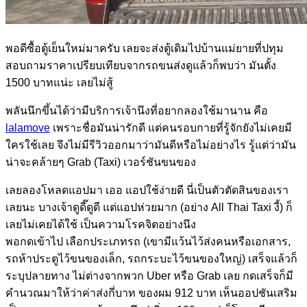
พอดีซื้อตู้เย็นใหม่มาครับ เลยจะส่งตู้เดิมไปบ้านแม่ยายที่ปทุม
สอบถามราคาเปรียบเทียบจากรถขนส่งดูแล้วก็พบว่า มันตั้ง
1500 บาทแน่ะ เลยไม่สู้
พลันนึกขึ้นได้ว่ามีบริการเจ้านึงที่อยากลองใช้มานาน คือ
lalamove
เพราะชื่อมันน่ารักดี แต่คนรอบกายที่รู้จักยังไม่เคยมี
ใครใช้เลย จึงไม่มีรีวิวออกมาว่ามันดีหรือไม่อย่างไร รู้แต่ว่ามัน
น่าจะคล้ายๆ Grab (Taxi) เวอร์ชันขนของ
เลยลองโหลดแอปมา เออ แอปใช้ง่ายดี นี่เป็นตัวตัดสินของเรา
เลยนะ บางเจ้าดูดี๊ดูดี แต่แอปห่วยมาก (อย่าง All Thai Taxi งี้) ก็
เลยไม่เคยได้ใช้ เป็นความโรคจิตอย่างนึง
พอกดเข้าไป เลือกประเภทรถ (เขามีแว้นไว้ส่งคนหรือเอกสาร,
รถห้าประตูไว้ขนของเล็ก, รถกระบะไว้ขนของใหญ่) เสร็จแล้วก็
ระบุปลายทาง ไม่ต่างจากพวก Uber หรือ Grab เลย กดเสร็จก็มี
คำนวณมาให้ว่าค่าส่งกี่บาท ของผม 912 บาท เห็นออปชันเสริม