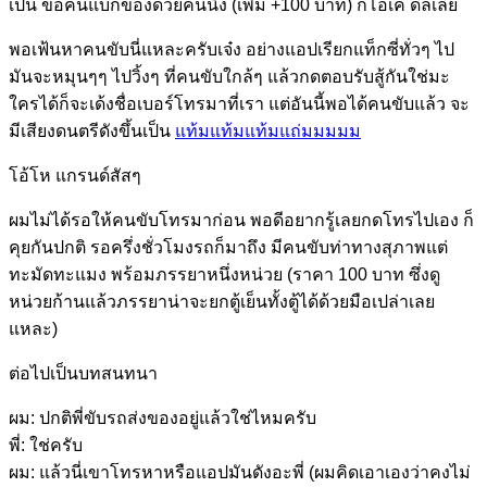
เป็น ขอคนแบกของด้วยคนนึง (เพิ่ม +100 บาท) ก็โอเค ดีลเลย
พอเฟ้นหาคนขับนี่แหละครับเจ๋ง อย่างแอปเรียกแท็กซี่ทั่วๆ ไป
มันจะหมุนๆๆ ไปวิ้งๆ ที่คนขับใกล้ๆ แล้วกดตอบรับสู้กันใช่มะ
ใครได้ก็จะเด้งชื่อเบอร์โทรมาที่เรา แต่อันนี้พอได้คนขับแล้ว จะ
มีเสียงดนตรีดังขึ้นเป็น
แท้มแท้มแท้มแถ่มมมมม
โอ้โห แกรนด์สัสๆ
ผมไม่ได้รอให้คนขับโทรมาก่อน พอดีอยากรู้เลยกดโทรไปเอง ก็
คุยกันปกติ รอครึ่งชั่วโมงรถก็มาถึง มีคนขับท่าทางสุภาพแต่
ทะมัดทะแมง พร้อมภรรยาหนึ่งหน่วย (ราคา 100 บาท ซึ่งดู
หน่วยก้านแล้วภรรยาน่าจะยกตู้เย็นทั้งตู้ได้ด้วยมือเปล่าเลย
แหละ)
ต่อไปเป็นบทสนทนา
ผม: ปกติพี่ขับรถส่งของอยู่แล้วใช่ไหมครับ
พี่: ใช่ครับ
ผม: แล้วนี่เขาโทรหาหรือแอปมันดังอะพี่ (ผมคิดเอาเองว่าคงไม่