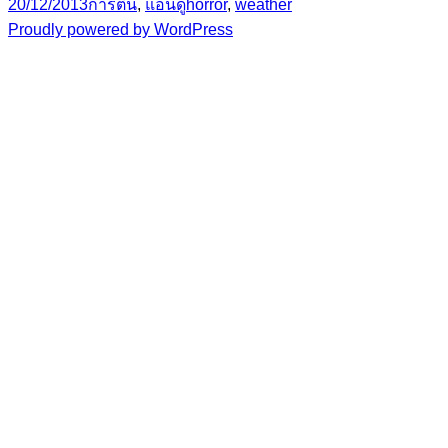
Posted
Categories
Tags
20/12/2013
การ์ตีน
,
แอนดู
horror
,
weather
on
Proudly powered by WordPress