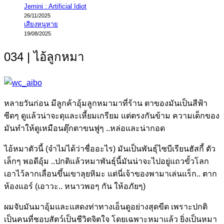
Jemini : Artificial Idiot
26/11/2025
เสียงหนูหาย
19/08/2025
034 | ไอ้ลูกหมา
หลายวันก่อน มีลูกค้าอุ้มลูกหมามาที่ร้าน ตาของมันเป็นสีฟ้า
ซีดๆ ดูแล้วน่าจะดุและเหี้ยมเกรียม แต่ตรงกันข้าม ความเด็กของ
มันทำให้ดูเหมือนตุ๊กตาขนฟูๆ ..หล่อและน่ากอด
ไอ้หมาตัวนี้ (จำไม่ได้ว่าชื่ออะไร) มันเป็นพันธุ์ไซบีเรียนฮัสกี้ ตัว
เล็กๆ พอดีอุ้ม ..ปกติแล้วหมาพันธุ์นี้มันน่าจะไปอยู่แถวขั้วโลก
เอาไว้ลากเลื่อนขึ้นเขาลุยหิมะ แต่นี่เจ้าของพามาเล่นแร็ก.. ตาก
ห้องแอร์ (เอาวะ.. หนาวพอๆ กัน ให้อภัยๆ)
ผมจับมันมาอุ้มและแสดงท่าทางเอ็นดูอย่างสุดขีด เพราะปกติ
เป็นคนที่ชอบสัตว์เป็นชีวิตจิตใจ โดยเฉพาะหมาแล้ว ยิ่งเป็นหมา