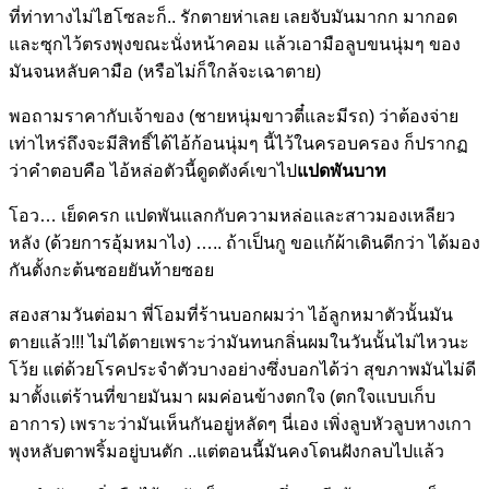
ที่ท่าทางไม่ไฮโซละก็.. รักตายห่าเลย เลยจับมันมากก มากอด
และซุกไว้ตรงพุงขณะนั่งหน้าคอม แล้วเอามือลูบขนนุ่มๆ ของ
มันจนหลับคามือ (หรือไม่ก็ใกล้จะเฉาตาย)
พอถามราคากับเจ้าของ (ชายหนุ่มขาวตี๋และมีรถ) ว่าต้องจ่าย
เท่าไหร่ถึงจะมีสิทธิ์ได้ไอ้ก้อนนุ่มๆ นี้ไว้ในครอบครอง ก็ปรากฏ
ว่าคำตอบคือ ไอ้หล่อตัวนี้ดูดตังค์เขาไป
แปดพันบาท
โอว… เย็ดครก แปดพันแลกกับความหล่อและสาวมองเหลียว
หลัง (ด้วยการอุ้มหมาไง) ….. ถ้าเป็นกู ขอแก้ผ้าเดินดีกว่า ได้มอง
กันตั้งกะต้นซอยยันท้ายซอย
สองสามวันต่อมา พี่โอมที่ร้านบอกผมว่า ไอ้ลูกหมาตัวนั้นมัน
ตายแล้ว!!! ไม่ได้ตายเพราะว่ามันทนกลิ่นผมในวันนั้นไม่ไหวนะ
โว้ย แต่ด้วยโรคประจำตัวบางอย่างซึ่งบอกได้ว่า สุขภาพมันไม่ดี
มาตั้งแต่ร้านที่ขายมันมา ผมค่อนข้างตกใจ (ตกใจแบบเก็บ
อาการ) เพราะว่ามันเห็นกันอยู่หลัดๆ นี่เอง เพิ่งลูบหัวลูบหางเกา
พุงหลับตาพริ้มอยู่บนตัก ..แต่ตอนนี้มันคงโดนฝังกลบไปแล้ว