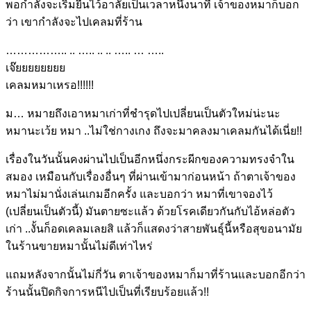
พอกำลังจะเริ่มยืนไว้อาลัยเป็นเวลาหนึ่งนาที เจ้าของหมาก็บอก
ว่า เขากำลังจะไปเคลมที่ร้าน
…………….. .. ….. .. .. ….. … …..
เจ๊ยยยยยยยย
เคลมหมาเหรอ!!!!!!
ม… หมายถึงเอาหมาเก่าที่ชำรุดไปเปลี่ยนเป็นตัวใหม่น่ะนะ
หมานะเว้ย หมา ..ไม่ใช่กางเกง ถึงจะมาคลงมาเคลมกันได้เนี่ย!!
เรื่องในวันนั้นคงผ่านไปเป็นอีกหนึ่งกระผีกของความทรงจำใน
สมอง เหมือนกับเรื่องอื่นๆ ที่ผ่านเข้ามาก่อนหน้า ถ้าตาเจ้าของ
หมาไม่มานั่งเล่นเกมอีกครั้ง และบอกว่า หมาที่เขาจองไว้
(เปลี่ยนเป็นตัวนี้) มันตายซะแล้ว ด้วยโรคเดียวกันกับไอ้หล่อตัว
เก่า ..งั้นก็อดเคลมเลยสิ แล้วก็แสดงว่าสายพันธุ์นี้หรือสุขอนามัย
ในร้านขายหมานั้นไม่ดีเท่าไหร่
แถมหลังจากนั้นไม่กี่วัน ตาเจ้าของหมาก็มาที่ร้านและบอกอีกว่า
ร้านนั้นปิดกิจการหนีไปเป็นที่เรียบร้อยแล้ว!!