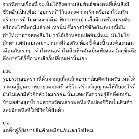
จากนิทานเรื่องนี้ จะเห็นได้ถึงความสัมพันธ์ของคนที่เห็นสิ่งมี
ชีวิตอื่นเป็นเพียง “อุปกรณ์” ไว้แสดงความรัก หรือเอาไว้เสริม
สร้างบารมี ไม่ต่างจากมีนาฬิกา กระเป๋า เสื้อผ้า เครื่องประดับ
หรืออะไรที่พอมีแล้วเท่ เท่านั้น ซึ่งการใช้ชีวิตในระบบนี้มัน
ทำให้เราอาจหลงลืมไป ว่าไอ้เจ้าหล่อแปดพันนั่นน่ะ มันไม่ใช่
ตุ๊กตา แต่มันเป็นหมา.. หมาที่ต้องกิน ต้องขี้ ต้องปี้ และต้องนอน
เมือนกับเราๆ .. ทำไมหนอทำไมถึงเห็นมันเป็นเพียงแค่วัตถุชิ้นนึง
ที่อยากได้ก็ซื้อ พอเสียก็เปลี่ยนเท่านั้นเอง
ป.ล.
รูปประกอบคราวนี้ค้นจากกูเกิ้ลแล้วเอามาเย็บติดกันครับ เห็นได้
ว่าคนญี่ปุ่นเขาพยายามจะสร้างชีวิต สร้างวิญญาณให้กับอะไรที่
มันไม่เคยมีหัวจิตหัวใจมาก่อน นั่นแสดงถึงความรู้สึกที่ตรงกัน
ข้ามอย่างสุดขั้ว ระหว่างวัฒนธรรมหนึ่ง ที่แปลงชีวิตเป็นสินค้า
และอีกหนึ่งที่ใส่ชีวิตให้สินค้า
ป.อ.
แต่ทั้งคู่ก็ยังขายสินค้าเหมือนกันเลย ใช่ไหม