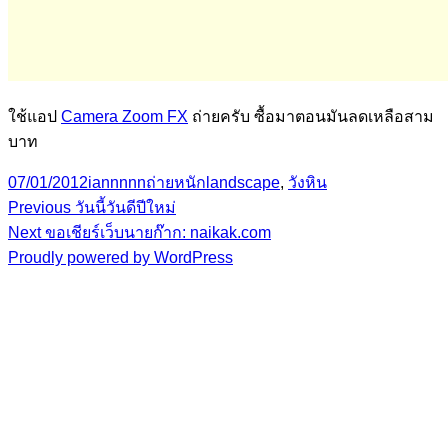
ใช้แอป
Camera Zoom FX
ถ่ายครับ ซื้อมาตอนมันลดเหลือสาม
บาท
Posted
Author
Categories
Tags
07/01/2012
iannnnn
ถ่ายหนัก
landscape
,
วังหิน
on
Previous
Post
Previous
วันนี้วันดีปีใหม่
Next
post:
Next
ขอเชียร์เว็บนายก๊าก: naikak.com
navigation
post:
Proudly powered by WordPress