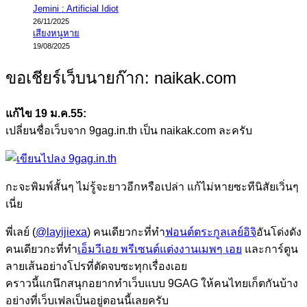
Jemini : Artificial Idiot
26/11/2025
เสียงหนูหาย
19/08/2025
ขอเชียร์เว็บนายก๊าก: naikak.com
แก้ไข 19 ม.ค.55:
เปลี่ยนชื่อเว็บจาก 9gag.in.th เป็น naikak.com ละครับ
กะจะพิมพ์สั้นๆ ไม่รู้จะยาวอีกหรือเปล่า แก้ไม่หายซะทีนิสัยเวิ่นๆ
เนี่ย
พี่เลย์ (
@layijiexa
) คนเดียวกะที่ทำ
ฟอนต์ตระกูลเลย์อิจิ
อันโด่งดัง
คนเดียวกะที่ทำ
เอ็มวีเอย พรีเซนต์แต่งงานเมพๆ เอย
และการ์ตูน
ลายเส้นอย่างโปรที่ตัดจบซะทุกเรื่องเอย
คราวนี้แกนึกสนุกอยากทำเว็บแบบ 9GAG ให้คนไทยเก็ตกันบ้าง
อย่างที่เว็บเฟลเป็นอยู่ตอนนี้เลยครับ