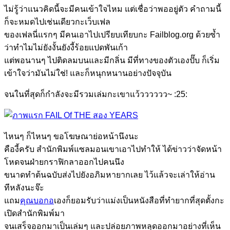
ไม่รู้ว่าแนวคิดนี้จะมีคนเข้าใจไหม แต่เชื่อว่าพออยู่ตัว คำถามนี้
ก็จะหมดไปเช่นเดียวกะเว็บเฟล
ของเฟลนี่แรกๆ มีคนเอาไปเปรียบเทียบกะ Failblog.org ด้วยซ้ำ
ว่าทำไมไม่ยังงั้นยังงี้ร้อยแปดพันเก้า
แต่พอนานๆ ไปติดลมบนและมีกลิ่น มีที่ทางของตัวเองปั๊บ ก็เริ่ม
เข้าใจว่ามันไม่ใช่! และก็หนุกหนานอย่างปัจจุบัน
จนในที่สุดก็กำลังจะมีรวมเล่มกะเขาแว้วววววว~ :25:
ไหนๆ ก็ไหนๆ ขอโฆษณาย่อหน้านึงนะ
คืองี้ครับ สำนักพิมพ์แซลมอนเขาเอาไปทำให้ ได้ข่าวว่าจัดหน้า
โหดจนฝ่ายกราฟิกลาออกไปคนนึง
ขนาดทำต้นฉบับส่งไปยังอภิมหายากเลย ไว้แล้วจะเล่าให้อ่าน
ทีหลังนะจ๊ะ
แถม
คุณบอกอ
เองก็ยอมรับว่าแม่งเป็นหนังสือที่ทำยากที่สุดตั้งกะ
เปิดสำนักพิมพ์มา
จนเสร็จออกมาเป็นเล่มๆ และปล่อยภาพหลุดออกมาอย่างที่เห็น