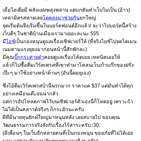
เมื่อไอเดียมี พลังแฝงพลุ่งพล่าน แต่แกดันทำเว็บไม่เป็น (อ้าว)
เหล่ามิตรสหายเลย
โดดลงมาช่วยกัน
ยกใหญ่
จุดเริ่มต้นจึงเริ่มขึ้นในบอร์ดฟอนต์อีกแล้ว! จะว่าไปบอร์ดนี้สร้าง
เว็บดีๆ ในชาติบ้านเมืองเรามาเยอะละนะ 555
มี
ไอซ์
เป็นกองหนุนดูแลเรื่องเซิฟเวอร์ให้ (ที่จริงไอซ์ไปจดโดเมน
เนมตามแรงยุยงมาก่อนหน้านี้สักพักละ)
มีคุณ
บิ๊กกระต่ายดำ
คอยดูแลเรื่องโค้ดเอย เทคนิคเอยให้
แล้วก็ไปซื้อตีมเวิร์ดเพรสที่เขาทำมาโคลนเว็บเก้าแก๊กของฝรั่ง
เป๊ะๆ มาใช้อย่างหน้าด้านๆ (อันนี้ผมยุเอง)
ซึ่งไอ้ตีมเวิร์ดเพรสบ้านี่นรกมาก ราคาแค่ $37 แต่มันทำได้ทุก
อย่างเหมือนเด๊ะจนน่ากลัว
แต่การอัปโหลดภาพไว้บนเซิฟเวอร์ตัวเองนี่ก็โหดอยู่ เพราะถ้า
ไม่ได้เป็นคลาวด์จริงๆ ก็กระอักนะครับ
ดีที่มีนายทุนยักษ์ใหญ่มาหนุนหลัง เลยสบายไป ขอบคุณ
วัฒนธรรมการจริงจังกับเรื่องไร้สาระครับ :30:
(มีเพื่อนๆ ในเว็บอีกหลายคนที่เป็นกองหนุน ขออภัยที่ไม่ได้เอ่ย
นาม แต่ร่วมกันแจมกันหนุกหนานจริงๆ ครับ)