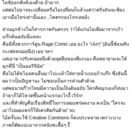
ไอซ์ออกตังค์เองด้วย ป๋ามาก
แต่ต่อไปอาจจะเปลี่ยนหรือไม่เปลี่ยนก็แล้วแต่ว่าฝรั่งมันจะฟ้อง
เอาเมื่อไหร่เท่านั้นเอง ..โคตรกองโจรเลยอ้ะ
ส่วนมุกข้างในก็สารภาพกันตรงๆ ว่าได้แก่นไอเดียมาจากเก้า
แก๊กต้นฉบับนี่แหละ
คือมีทั้งพวกการ์ตูน Rage Comic เอย อะไร “เจ๋งๆ” (อันนี้ซ้อนทับ
กะเฟลหน่อยนึง) เอย ฯลฯ
แต่เอามาปรับหน่อยนึงด้วยจุดยืนของพี่แกเอง คือพยายามจะให้
มุกที่นี่ “เป็นออริจินัล”
คือไม่ได้ขโมยคนอื่นมาโปะแล้วใส่ลายน้ำแบบเก้าแก๊ก ซึ่งอันนี้
ผมว่าเป็นปัญหานะ ไม่ชอบเป็นการส่วนตัวด้วย
แต่พอนายก๊ากไทยมีความเป็นเป็นต้นฉบับ ใครคิดมุกเองก็ส่งมา
ถ้าฮาก็ได้โหวตขึ้นหน้าแรกอะไรงี้ เวิร์ก!
และที่สำคัญคือเรื่องสิทธิ์ในการเผยแพร่ผลงาน คงเป็น “ใครจะ
เอาไปเผยแพร่ก็ให้เครดิตกันด้วย” จบ
ไอ้ครั้นจะใช้ Creative Commons ก็คงประหลาด เพราะบาง
ภาพก็ตัดแปะมาจากหนังซะดื้อๆ งี้