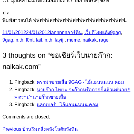
เว็บ มุกเหล่านั้นก็จะเป็นอมตะทางกายภาพจริงๆ ซะที
ป.ล.
พิมพ์ยาวจนได้ ฟฟฟฟฟฟฟฟฟฟฟฟฟฟฟฟฟฟฟฟฟฟฟฟฟฟฟฟ..
Posted
Author
Categories
Tags
11/01/2012
24/01/2012
iannnnn
การ์ตีน
,
เว็บดีโดดเด้ง
9gag
,
on
9gag.in.th
,
f0nt
,
fail.in.th
,
layiji
,
meme
,
naikak
,
rage
3 thoughts on “ขอเชียร์เว็บนายก๊าก:
naikak.com”
Pingback:
ดราม่าขายเสื้อ 9GAG - ไอ้แอนนนนน.คอม
Pingback:
นายก๊าก.ไทย » จะก๊ากหรือกากก็แล้วแต่นาย !!
» ดราม่านายก๊ากขายเสื้อ
Pingback:
แลกเบอร์ - ไอ้แอนนนนน.คอม
Comments are closed.
Previous
Post
Previous
บ้านริมตลิ่งหลังโลตัสวังหิน