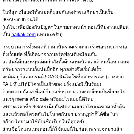
ในที่สุด เมื่อเคมีทั้งหมดก็ผสมกันลงตัวจนเกิดมาเป็นเว็บ
9GAG.in.th จนได้..
(แก้ไข: เพื่อป้องกันปัญหาในภายภาคหน้า ตอนนี้ทีมงานเปลี่ยน
เป็น
naikak.com
แทนละครับ)
กระบวนการทั้งหมดที่ว่ามานั้นรวดเร็วมาก เร็วพอๆ กะการก่อ
ตั้งเว็บเฟล ที่ก็เกิดมาจากบอร์ดฟอนต์เหมือนกัน
แต่อันนี้มีกองหนุนเต็มกำลังทั้งด้านเทคนิคและด้านเนื้อหา แถม
ทรัพยากรระบบก็แน่นปึ้กอีก ทุกอย่างจึงเริ่มได้เร็ว
จะติดอยู่ก็แค่แบรนด์ 9GAG นั้นไม่ใช่ชื่อสาธารณะ (ต่างจาก
FAIL ที่ไม่ได้มีใครเป็นเจ้าของ ฝรั่งแม่งมีเป็นร้อย)
ด้วยความกังวล พี่เลย์ก็มาแย็บๆ ถามว่าจะเปลี่ยนเป็นชื่ออะไร
แนวๆ meme หรือ cafe หรืออะไรแบบนี้ดีไหม
เพราะเวลาชื่อ 9GAG เนี่ยมันชัดเจนเลยว่าโคลนเขามาทั้งดุ้น
และแล้วพอโหวตกันไปโหวตกันมา ปรากฏว่าก็ได้ชื่อ “นา
ยก๊าก.ไทย” มาใช้เป็นชื่อเรียกในที่สุดครับ
ส่วนชื่อโดเมนเนมตอนนี้ก็ใช้แบบนี้ไปก่อน เพราะจดมาแล้ว