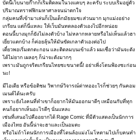
บัดนี้เว็บนายก๊ากก็เริ่มติดลมในวงแคบๆ ละครับ ระบบเริ่มอยู่ตัว
ปริมาณทราฟฟิกมหาศาลจนน่าตกใจ
กลุ่มคนที่เข้ามาเล่นก็เป็นเด็กมัธยมซะส่วนมาก มุกแม่งอย่าง
เกรียน แต่ก็นี่แหละ ให้เว็บมันทดลองตัวเองไปอีกหน่อย
ตอนนี้บางมุกก็ยังไม่ลงตัวบ้าง ไม่หลากหลายหรือไม่เห็นแล้วฮา
เยี่ยวแตกบ้าง ก็ค่อยลุ้นให้มันขัดเกลาตัวเองต่อไป
เดี๋ยวพอเริ่มตกตะกอน และติดลมบนเข้าแล้ว ผมเชื่อว่ามันจะดัง
ได้ไม่ยาก เผลอๆ ก็น่าจะดังมากๆ
เพราะมันถูกจริตเกรียนไทยซะขนาดนี้! อย่าเพิ่งโดนฟ้องซะก่อน
นะ!
มีไอเดีย หรือข้อติชม วิพากษ์วิจารณ์ด่าทออะไรก็ช่วยๆ กันคอม
เมนต์ได้นะครับ
เพราะยังไงคนที่ทำเขาก็อยากให้มันออกมาดีๆ เหมือนกับที่ทุก
คนก็อยากเห็นอะไรดีๆ นั่นแหละ
เช่นที่เสนอไปคืออยากได้ Rage Comic ที่มีตัวแสดงเป็นนักการ
เมืองไทย อันนี้น่าจะฮาและเป็นอมตะ
หรือไม่ถ้าโดนนักการเมืองที๋โดนล้อแม่งโมโหตามไปเก็บคนทำ