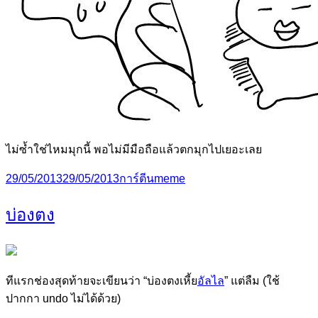
ไม่ซ้ำใช่ไหมมุกนี้ พอไม่มีมือถือแล้วตกมุกไปเยอะเลย
Posted
Categories
Tags
29/05/2013
29/05/2013
การ์ตีน
meme
on
บ่องตง
ทีแรกช่องสุดท้ายจะเขียนว่า “บ่องตงเหี้ย
อัลไล
” แต่ลืม (ใช้
ปากกา undo ไม่ได้ด้วย)