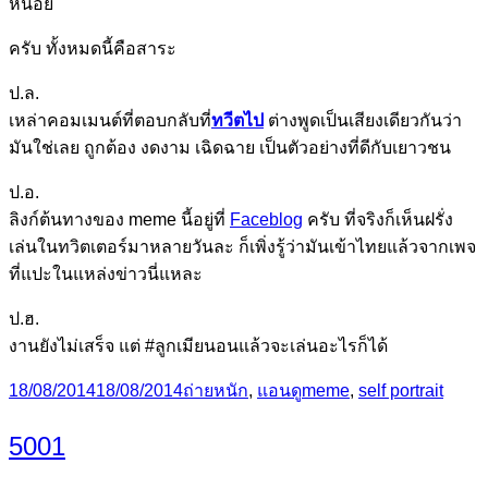
หน่อย
ครับ ทั้งหมดนี้คือสาระ
ป.ล.
เหล่าคอมเมนต์ที่ตอบกลับที่
ทวีตไป
ต่างพูดเป็นเสียงเดียวกันว่า
มันใช่เลย ถูกต้อง งดงาม เฉิดฉาย เป็นตัวอย่างที่ดีกับเยาวชน
ป.อ.
ลิงก์ต้นทางของ meme นี้อยู่ที่
Faceblog
ครับ ที่จริงก็เห็นฝรั่ง
เล่นในทวิตเตอร์มาหลายวันละ ก็เพิ่งรู้ว่ามันเข้าไทยแล้วจากเพจ
ที่แปะในแหล่งข่าวนี่แหละ
ป.ฮ.
งานยังไม่เสร็จ แต่ #ลูกเมียนอนแล้วจะเล่นอะไรก็ได้
Posted
Categories
Tags
18/08/2014
18/08/2014
ถ่ายหนัก
,
แอนดู
meme
,
self portrait
on
5001