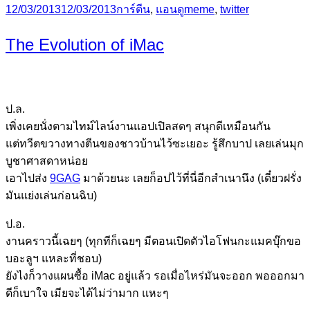
Posted
Categories
Tags
12/03/2013
12/03/2013
การ์ตีน
,
แอนดู
meme
,
twitter
on
The Evolution of iMac
ป.ล.
เพิ่งเคยนั่งตามไทม์ไลน์งานแอปเปิลสดๆ สนุกดีเหมือนกัน
แต่ทวีตขวางทางตีนของชาวบ้านไว้ซะเยอะ รู้สึกบาป เลยเล่นมุก
บูชาศาสดาหน่อย
เอาไปส่ง
9GAG
มาด้วยนะ เลยก็อปไว้ที่นี่อีกสำเนานึง (เดี๋ยวฝรั่ง
มันแย่งเล่นก่อนฉิบ)
ป.อ.
งานคราวนี้เฉยๆ (ทุกทีก็เฉยๆ มีตอนเปิดตัวไอโฟนกะแมคบุ๊กขอ
บอะลูฯ แหละที่ชอบ)
ยังไงก็วางแผนซื้อ iMac อยู่แล้ว รอเมื่อไหร่มันจะออก พอออกมา
ดีก็เบาใจ เมียจะได้ไม่ว่ามาก แหะๆ