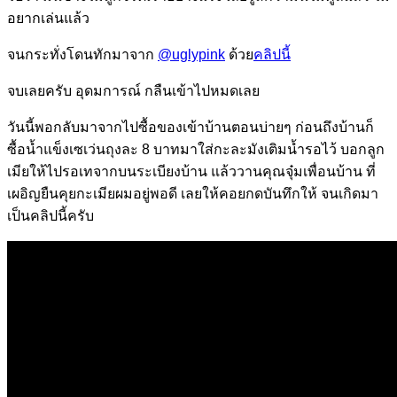
อยากเล่นแล้ว
จนกระทั่งโดนทักมาจาก
@uglypink
ด้วย
คลิปนี้
จบเลยครับ อุดมการณ์ กลืนเข้าไปหมดเลย
วันนี้พอกลับมาจากไปซื้อของเข้าบ้านตอนบ่ายๆ ก่อนถึงบ้านก็
ซื้อน้ำแข็งเซเว่นถุงละ 8 บาทมาใส่กะละมังเติมน้ำรอไว้ บอกลูก
เมียให้ไปรอเทจากบนระเบียงบ้าน แล้ววานคุณจุ๋มเพื่อนบ้าน ที่
เผอิญยืนคุยกะเมียผมอยู่พอดี เลยให้คอยกดบันทึกให้ จนเกิดมา
เป็นคลิปนี้ครับ