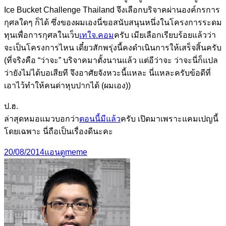
Ice Bucket Challenge Thailand จึงเลือกบริจาคผ่านองค์กรการ
กุศลใดๆ ก็ได้ ซึ่งของผมเองนี่ขอสนับสนุนหนึ่งในโครงการระดม
ทุนเพื่อการกุศลในเว็บ
เทใจ.คอม
ครับ เมียเลือกเรียบร้อยแล้วว่า
จะเป็นโครงการไหน เดี๋ยวสักพรุ่งนี้คงดำเนินการให้เสร็จสิ้นครับ
(ที่จริงคือ “ว่าจะ” บริจาคมาตั้งนานแล้ว แต่อีว่าจะ ว่าจะนี่ก็แปล
ว่ายังไม่ได้บอเสียที จึงอาศัยจังหวะนี้แหละ นี่แหละครับข้อดีที่
เอาไว้ทำให้คนด่าหุบปากได้ (ผมเอง))
ป.ฮ.
ล่าสุดหมอแมวบอกว่า
ตอนนี้มีแล้ว
ครับ เปิดมาเพราะแคมเปญนี้
โดยเฉพาะ นี่ถือเป็นเรื่องดีนะคะ
Posted
Categories
Tags
20/08/2014
แอนดู
meme
on