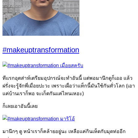
#makeuptransformation
ทีแรกอุตส่าห์เตรียมอุปกรณ์จะทำอันนี้ แต่พอมานึกดูก็เออ แล้ว
ฝรั่งจะรู้จักพี่เมื่อยปะวะ เพราะเผื่อว่าแท็กนี้มันใช้กันทั่วโลก (เอา
แค่บ้านเราก็พอ จะเก็ตกันแค่ไหนเหอะ)
ก็เลยเอาอันนี้เลย
มานึกๆ ดู หน้าเราก็คล้ายอยู่นะ เหลือแค่กินเห็ดกับมุดท่ออีก