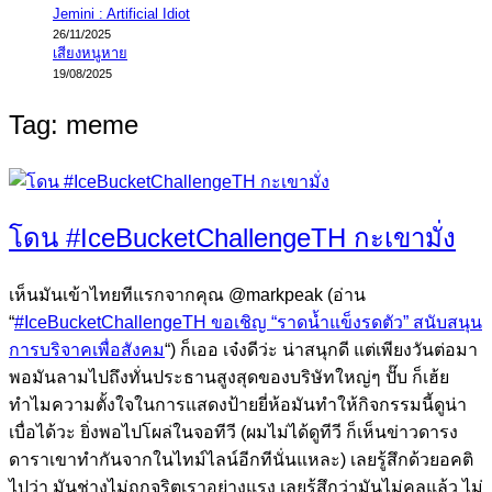
Jemini : Artificial Idiot
26/11/2025
เสียงหนูหาย
19/08/2025
Tag:
meme
โดน #IceBucketChallengeTH กะเขามั่ง
เห็นมันเข้าไทยทีแรกจากคุณ @markpeak (อ่าน
“
#IceBucketChallengeTH ขอเชิญ “ราดน้ำแข็งรดตัว” สนับสนุน
การบริจาคเพื่อสังคม
“) ก็เออ เจ๋งดีว่ะ น่าสนุกดี แต่เพียงวันต่อมา
พอมันลามไปถึงทั่นประธานสูงสุดของบริษัทใหญ่ๆ ปั๊บ ก็เฮ้ย
ทำไมความตั้งใจในการแสดงป้ายยี่ห้อมันทำให้กิจกรรมนี้ดูน่า
เบื่อได้วะ ยิ่งพอไปโผล่ในจอทีวี (ผมไม่ได้ดูทีวี ก็เห็นข่าวดารง
ดาราเขาทำกันจากในไทม์ไลน์อีกทีนั่นแหละ) เลยรู้สึกด้วยอคติ
ไปว่า มันช่างไม่ถูกจริตเราอย่างแรง เลยรู้สึกว่ามันไม่คูลแล้ว ไม่