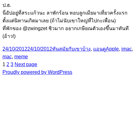
ป.ฮ.
นี่อัปอยู่ที่สระแก้วนะ ลาพักร้อน หอบลูกเมียมาเที่ยวครั้งแรก
ตั้งแต่นิทานเกิดมาเลย (ถ้าไม่นับเขาใหญ่ที่ไปกะเพื่อน)
ที่พักของ @zwingzet ชิวมาก อยากเกษียณตัวเองขึ้นมาทันที
(อ้าว!)
Posted
Categories
Tags
24/10/2012
24/10/2012
ทันสมัยกับเขาบ้าง
,
แอนดู
Apple
,
imac
,
on
mac
,
meme
Page
Page
Page
Posts
1
2
3
Next page
Proudly powered by WordPress
pagination