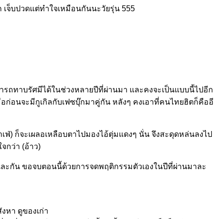
ก เจ็บปวดแต่ทำใจเหมือนกันนะวัยรุ่น 555
มารถทาบรัศมีได้ในช่วงหลายปีที่ผ่านมา และคงจะเป็นแบบนี้ไปอีก
่อนจะมีกูเกิลกับเฟซบุ๊กมาคู่กัน หลังๆ คงเอาที่คนไทยฮิตก็คืออี
าเฟ่) ก็จะเผลอเหลือบตาไปมองไอ้ตุ่มแดงๆ นั่น จึงสะดุดหล่นลงไป
จกว่า (อ้าว)
้แทนละกัน ขอจบตอนนี้ด้วยการจดพฤติกรรมตัวเองในปีที่ผ่านมาละ
สังหา ดูของเก่า