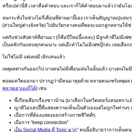
หรือเปล่านี่สิ เวลาคือคำตอบ และเราก็ได้คำตอบมาแล้วว่ามันโอเ
จนกระทั่งในช่วงไม่กี่เดือนที่ผ่านมานี้เอง เราเห็นสัญญาณปุแล่มๆ จ
(ส่วนใหญ่ต่างจังหวัด) ไปยันวัยกลางคนที่พอจะบอกลูกหลานให้ช่วย
แต่กับช่วงสัปดาห์ที่ผ่านมา (ก็คือปีใหม่นี้แหละ) มีลูกค้าที่ไม่มีเฟซ
เป็นหลักกันแทบทุกคนเนาะ แต่เอ๊ะทำไมไม่มีเฟซบุ๊กล่ะ เลยเสือ
ไม่ใช่ไม่มี แต่เคยมี เลิกเล่นแล้ว
เหตุผลต่างกันออกไป บางคนไม่มีเพื่อนเล่นในนั้นแล้ว บางคนไม่มี
พอผมทวีตออกมา ปรากฏว่ามีคนมาคุยด้วย หลายคนแชร์เหตุผล (ห
พลายเอาเองก็ได้
) เช่น
ขี้เกียจเสือกเรื่องชาวบ้าน (มาเสือกในทวิตเตอร์แทนเพราะม
ญาติไม่แฮปปี้ที่แสดงความเห็นเป็นตัวเองแต่ไม่ถูกใจท่านๆ อย่
เบื่อการที่ต้องแสดงออกสร้างภาพชีวิตดีๆ
เบื่อการ “keep connection”
เป็น Social Media ที่ Toxic มาก
” คนนี้อธิบายว่าการเห็นคนอื