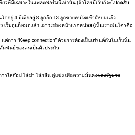
าเที่ยวที่มีเฉพาะในแพลตฟอร์มนี้เท่านั้น (ถ้าใครมีเว็บก็จะไปกดสับ
อนโดอยู่ 4 มีเมียอยู่ 8 ลูกอีก 13 ลูกชายคนโตเข้ามัธยมแล้ว
แล้ว เว็บตูนก็หมดแล้ว เอาวะส่องหน้าแรกหน่อย (เห็นเราเม้นใครคือ
แต่การ “Keep connection” ด้วยการต้องเป็นเฟรนด์กันในเว็บนั้น
วามสัมพันธ์ของคนเป็นตัวประกัน
ล่ก๊อป ไล่ฆ่า ไล่กลืน คู่แข่ง เพื่อความมั่นคง
ของรัฐบาล