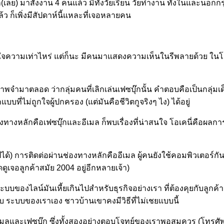
ุ๊ก(เลย) มาสั่งงาน 4 คนแล้ว มีทั้งวัยเรียน วัยทำงาน ทั้งในและนอกก
แล้ว ก็เพิ่งมีสัปดาห์นี้แหละที่เจอหลายคน
้ใจความเท่าไหร่ แต่ก็นะ มีคนมาแสดงความเห็นในรีพลายด้วย ในโควต
าตลอด ว่ากลุ่มคนที่เลิกเล่นเฟซบุ๊กนั้น คำตอบคือเป็นกลุ่มเด็กๆ 
ี่ไม่ถูกใจผู้ปกครอง (แต่มันคือชีวิตกูจริงๆ ไง) ได้อยู่
งหลักคือเฟซบุ๊กและอีเมล ก็พบเรื่องที่น่าสนใจ โอเคนี่คือผลการ
ีได้) การติดต่อผ่านช่องทางหลักคืออีเมล ผู้คนยังใช้คอมพิวเตอร์กันเ
ุดดูเจอลูกค้าสมัย 2004 อยู่อีกหลายเจ้า)
ะบบของไลน์มันเหี้ยเกินไปสำหรับธุรกิจอย่างเรา ที่ต้องคุยกับลูกค้
บ ระบบของเราเอง ชาวบ้านเขาคงมีวิธีที่ไม่เชยแบบนี้
ออีเมลและเฟซบุ๊ก ซึ่งทั้งสองอย่างตอบโจทย์ของเราพอสมควร (โทรศั