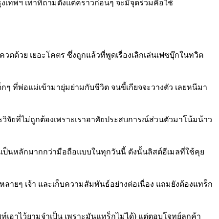
รุงเทพฯ เท่าที่ถามตั้งแต่คราวก่อนๆ จะมีจุดร่วมคือใช้
ด้วย เยอะโคตร ซึ่งถูกแล้วที่พูดเรื่องเลิกเล่นเฟซบุ๊กในทวิต
ที่พ่อแม่เข้ามายุ่มย่ามกับชีวิต จนขี้เกียจจะวางตัว เลยหนีมา
วิจัยที่ไม่ถูกต้องเพราะเราอาศัยประสบการณ์ส่วนตัวมาโน้มน้าว
ป็นหลักมากกว่ามือถือแบบในทุกวันนี้ ดังนั้นลิสต์อีเมลที่ใช้คุย
าหลายๆ เจ้า และเก็บความสัมพันธ์อย่างต่อเนื่อง แถมยังต้องแทร็ก
พท์เอาไว้ยามจำเป็น เพราะมันแทร็กไม่ได้) แต่ตอบโจทย์ลูกค้า