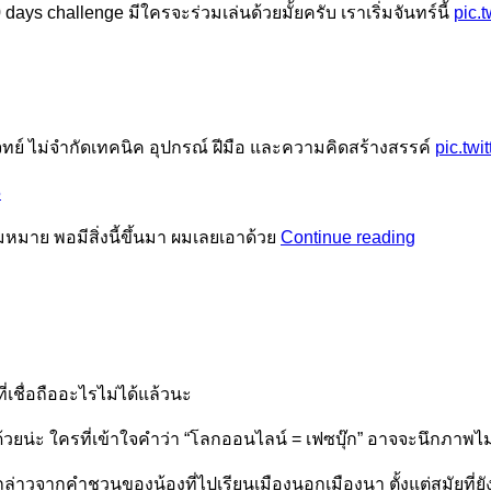
days challenge มีใครจะร่วมเล่นด้วยมั้ยครับ เราเริ่มจันทร์นี้
pic.
ย์ ไม่จำกัดเทคนิค อุปกรณ์ ฝีมือ และความคิดสร้างสรรค์
pic.twi
5
#30Days
หมาย พอมีสิ่งนี้ขึ้นมา ผมเลยเอาด้วย
Continue reading
(Part
1/3)
ี่เชื่อถืออะไรไม่ได้แล้วนะ
้วยน่ะ ใครที่เข้าใจคำว่า “โลกออนไลน์ = เฟซบุ๊ก” อาจจะนึกภาพไม
บดังกล่าวจากคำชวนของน้องที่ไปเรียนเมืองนอกเมืองนา ตั้งแต่สมัยที