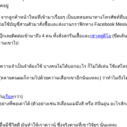
คอยู่
ากลูกค้าหน้าใหม่ที่เข้ามาเรื่อยๆ เป็นบทสนทนาทางโทรศัพท์ที่บอกว่าต
ใช้บัญชีส่วนตัวมาสั่งซื้อและส่งงานกราฟิกทาง Facebook Messenger
บุ๊กเลยติดต่อเข้ามาถึง 4 คน ทั้งสั่งสกรีนเสื้อและ
เช่าสตูดิโอ
(ขีดเส้
กถามเขาไป
ความจำเป็นจำต้องใช้ บางคนไม่ได้บอกอะไร ก็ไม่ได้เล่น ใช้แต่ไลน
ลายคนผมก็ถามไปด้วยความเสือกเขาอีกนั่นแหละ) ว่าทำไมถึงไม่
ัน
เรียล
กว่า)
างที่พอเดาได้ (ตัวอย่างเช่น #เลื่อนแม่มึงสิ หรือ #ปั่นอุ่น อะไรสัก
่นมีชีวิตดี มันทำให้เราดาวน์ ซึ่งจริงตามที่เขาวิจัยๆ นั่นแหละ