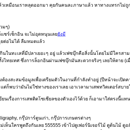
ูกคอแล้วเหมือนเราหลุดออกมา คุยกันคนละภาษาแล้ว หาทางแทรกไม่ถู
วมๆ)
ชร์เช็กอิน จะไม่อุดหนุนเลย
ยังมี
ยต่อไม่ได้ ลืมหมดแล้ว
นในทะเลที่มีปลาเยอะๆ อยู่ แล้วเฟซบุ๊กคือสิ่งนั้นโดยไม่มีใครสา
ทยเทศ ซึ่งการล็อกอินผ่านเฟซบุ๊กมันสะดวกจริงๆ เลยให้ตาย (เมื่อก
้องสะสมข้อมูลเพื่อเตรียมตัวในงานที่กำลังทำอยู่ (ปีหน้าจะเปิดค
ที แต่ก็พบว่ามันไม่ใช่ทางของเราเลย เอาเวลามาเสพทวิตเตอร์สบายใ
จะเขียนเรื่องการเสพติดโซเชียลของตัวเองไว้ด้วย ก็เอามาใส่ตรงนี
lligraphy, กรุ๊ปการ์ตูนเก่า, กรุ๊ปการเกษตรต่างๆ
้ ไม่เห็นใครพูดถึงกันเลย 555555 เข้าไปดูเฟอร์นิเจอร์ไม้ ดูต้นไม้ ดูอ