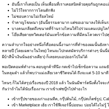
อันนี้เราก็เคยเป็น เห็นเพื่อนที่เราเคยสนิทด้วยคุยกันถ
ไม่ไว้ใจจากการโดนดักฟัง
ไม่ชอบความไม่เรียลไทม์
รำคาญโฆษณา (อันนี้ธรรมดามาก แต่ขอเอามาลงให้เห็นร
บางคนเกลียดถึงขนาดที่ร้านรวงไหนให้ไปร่วมแคมเปญไลก์แ
โอ๊ยเสียดายทวิตเตอร์มันแทร็กข้อความที่มีคนโควตเราไปคุ
ความลำบากใจอย่างหนึ่งก็คือตอนนี้งานการที่ทำของผมนั้นยังหากิ
หลายปี (โดยเฉพาะในไทย) ไหนจะไปกดสมัครบริการต่างๆ นั่นนี่ทั้งไ
ผีบ้าสีน้ำเงินนั่นอย่างเดียว) ก็เลยลบแอปออกไปไม่ได้
พอเปิดคอมพ์ทำงาน ตอบลูกค้าทีนึง กดเข้าไปเช็กข้อความ แถมยังต
ในหลุมดำ แล้วก็พบว่าแม่งเสียเวลาชีวิตจนได้ ถึงจะแค่ 5-10 นา
ไหนๆ ก็ไม่ได้สรุปเรื่องของปี 2018 แล้ว ในนันมีพาร์ตนึงตั้งใจ
กันว่าถ้าไม่ได้นับเรื่องงาน เราเข้าเฟซบุ๊กไปทำอะไร
เข้ากรุ๊ปขายของเก่าแอนทีค, กรุ๊ปต้นไม้, กรุ๊ปสเก็ตช์รูป, Ca
เข้า Marketplace เฮ้ย เราใช้ฟีเจอร์นี้บ่อยนะ บ่อยได้ไงไม่รู