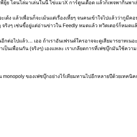
เช่นพี่ยุ้ย โดนไล่มาเล่นในนี้ ไข่แมวX การ์ตูนเดือด แล้วก็เพจพากินพ
จะเด้ง แล้วเพื่อนก็จะเม้นแต่เรื่องเหี้ยๆ จนคนเข้าใจไปแล้วว่ากูมีค
ๆ จริงๆ เช่นขี้อยู่แต่อ่านข่าวใน Feedly หมดแล้ว ทวิตเตอร์ก็หมด
กันอีกต่อไปแล้ว… เออ ถ้าเราอันเฟรนด์ใครอาจจะดูเสียมารยาทเนอะ 
กลับมาเป็นเพื่อนกัน (จริงๆ) เองแหละ เราเกลียดการที่เฟซบุ๊กมันใช้ค
 monopoly ของเฟซบุ๊กอย่างไร้เทียมทานไปอีกหลายปีด้วยเทคนิคการไ