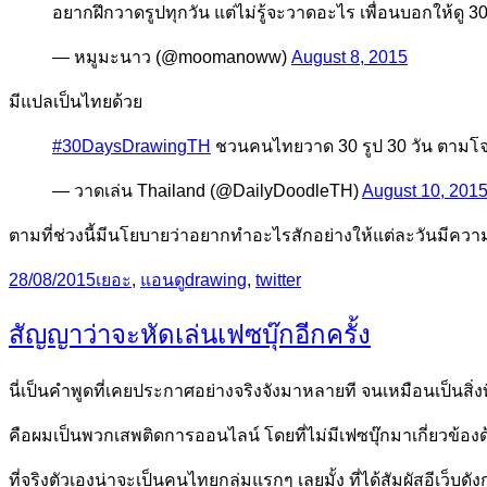
อยากฝึกวาดรูปทุกวัน แต่ไม่รู้จะวาดอะไร เพื่อนบอกให้ดู 30 
— หมูมะนาว (@moomanoww)
August 8, 2015
มีแปลเป็นไทยด้วย
#30DaysDrawingTH
ชวนคนไทยวาด 30 รูป 30 วัน ตามโจท
— วาดเล่น Thailand (@DailyDoodleTH)
August 10, 201
ตามที่ช่วงนี้มีนโยบายว่าอยากทำอะไรสักอย่างให้แต่ละวันมีความ
Posted
Categories
Tags
28/08/2015
เยอะ
,
แอนดู
drawing
,
twitter
on
สัญญาว่าจะหัดเล่นเฟซบุ๊กอีกครั้ง
นี่เป็นคำพูดที่เคยประกาศอย่างจริงจังมาหลายที จนเหมือนเป็นสิ่งท
คือผมเป็นพวกเสพติดการออนไลน์ โดยที่ไม่มีเฟซบุ๊กมาเกี่ยวข้องด
ที่จริงตัวเองน่าจะเป็นคนไทยกลุ่มแรกๆ เลยมั้ง ที่ได้สัมผัสอีเว็