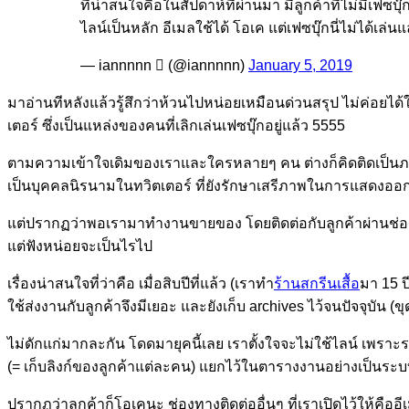
ที่น่าสนใจคือในสัปดาห์ที่ผ่านมา มีลูกค้าที่ไม่มีเฟซบ
ไลน์เป็นหลัก อีเมลใช้ได้ โอเค แต่เฟซบุ๊กนี่ไม่ได้เล่น
— iannnnn  (@iannnnn)
January 5, 2019
มาอ่านทีหลังแล้วรู้สึกว่าห้วนไปหน่อยเหมือนด่วนสรุป ไม่ค่อยได
เตอร์ ซึ่งเป็นแหล่งของคนที่เลิกเล่นเฟซบุ๊กอยู่แล้ว 5555
ตามความเข้าใจเดิมของเราและใครหลายๆ คน ต่างก็คิดติดเป็นภาพจำม
เป็นบุคคลนิรนามในทวิตเตอร์ ที่ยังรักษาเสรีภาพในการแสดงออกแบบท
แต่ปรากฏว่าพอเรามาทำงานขายของ โดยติดต่อกับลูกค้าผ่านช่องทา
แต่ฟังหน่อยจะเป็นไรไป
เรื่องน่าสนใจที่ว่าคือ เมื่อสิบปีที่แล้ว (เราทำ
ร้านสกรีนเสื้อ
มา 15 ป
ใช้ส่งงานกับลูกค้าจึงมีเยอะ และยังเก็บ archives ไว้จนปัจจุบัน (ข
ไม่ดักแก่มากละกัน โดดมายุคนี้เลย เราตั้งใจจะไม่ใช้ไลน์ เพราะร
(= เก็บลิงก์ของลูกค้าแต่ละคน) แยกไว้ในตารางงานอย่างเป็นระบ
ปรากฏว่าลูกค้าก็โอเคนะ ช่องทางติดต่ออื่นๆ ที่เราเปิดไว้ให้คื