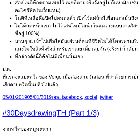
ส่องโนติที่กดตามเพจไว้ เพจที่ตามจริงจังอยู่ไม่กี่แห่งมั้ง 
ตะไคร้ฟีดในเว็บแทน)
โนติที่เหลือคือปิดไปหมดแล้ว เปิดไว้แค่ถ้ามีเพื่อนมาเม้นถึง
ไม่ได้กดหน้าแรก ไม่ได้เสพไทม์ไลน์ เว้นแต่ว่างแบบว่างสัส
ขี้อยู่ 100%)
นานๆ จะเข้าไปเพื่อไล่อันเฟรนด์คนที่ชีวิตไม่ได้โคจรผ่าน
แม่งไม่ใช่สิ่งที่จริงสำหรับเราเลย เดี๋ยวคุยกัน (จริงๆ) ก็
ที่กล่าวดังนี้ก็คือไม่มีเพื่อนนั่นเอง
ป.ล.
ทีแรกจะแปะทวีตของ Verge เมื่อสองสามวันก่อน ที่ว่าด้วยการเป็น
เสียดายทวีตนั้นปลิวไปแล้ว
Posted
Categories
Tags
05/01/2019
05/01/2019
เยอะ
facebook
,
social
,
twitter
on
#30DaysdrawingTH (Part 1/3)
จากทวีตของหมูมะนาว