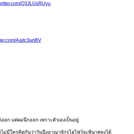
twitter.com/Q3JLUsRUyu
tter.com/Aaitc3unBV
drawingTH
่ออก แต่ผมนึกออก เพราะตัวเองเป็นอยู่
่ยังไม่มีใครคิดกันว่าวันนึงอาณาจักรไฮไฟว์จะพินาศลงได้