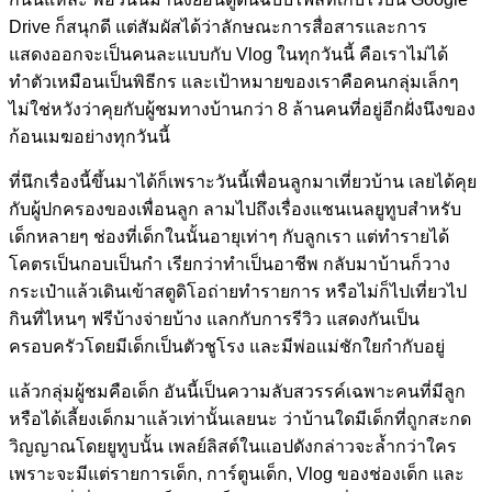
Drive ก็สนุกดี แต่สัมผัสได้ว่าลักษณะการสื่อสารและการ
แสดงออกจะเป็นคนละแบบกับ Vlog ในทุกวันนี้ คือเราไม่ได้
ทำตัวเหมือนเป็นพิธีกร และเป้าหมายของเราคือคนกลุ่มเล็กๆ
ไม่ใช่หวังว่าคุยกับผู้ชมทางบ้านกว่า 8 ล้านคนที่อยู่อีกฝั่งนึงของ
ก้อนเมฆอย่างทุกวันนี้
ที่นึกเรื่องนี้ขึ้นมาได้ก็เพราะวันนี้เพื่อนลูกมาเที่ยวบ้าน เลยได้คุย
กับผู้ปกครองของเพื่อนลูก ลามไปถึงเรื่องแชนเนลยูทูบสำหรับ
เด็กหลายๆ ช่องที่เด็กในนั้นอายุเท่าๆ กับลูกเรา แต่ทำรายได้
โคตรเป็นกอบเป็นกำ เรียกว่าทำเป็นอาชีพ กลับมาบ้านก็วาง
กระเป๋าแล้วเดินเข้าสตูดิโอถ่ายทำรายการ หรือไม่ก็ไปเที่ยวไป
กินที่ไหนๆ ฟรีบ้างจ่ายบ้าง แลกกับการรีวิว แสดงกันเป็น
ครอบครัวโดยมีเด็กเป็นตัวชูโรง และมีพ่อแม่ชักใยกำกับอยู่
แล้วกลุ่มผู้ชมคือเด็ก อันนี้เป็นความลับสวรรค์เฉพาะคนที่มีลูก
หรือได้เลี้ยงเด็กมาแล้วเท่านั้นเลยนะ ว่าบ้านใดมีเด็กที่ถูกสะกด
วิญญาณโดยยูทูบนั้น เพลย์ลิสต์ในแอปดังกล่าวจะล้ำกว่าใคร
เพราะจะมีแต่รายการเด็ก, การ์ตูนเด็ก, Vlog ของช่องเด็ก และ