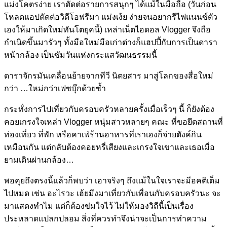
แม่งโคตรง่าย เราตัดต่อรายการสนุกๆ ได้แม้ในมือถือ (วันก่อน
โหลดแอปตัดต่อวิดีโอฟรีมา แม่งเง้ย ง่ายจนอยากรีไฟแนนซ์ตัว
เองให้มาเกิดใหม่ทันโตยุคนี้) เหล่าเน็ตไอดอล Vlogger จึงถือ
กำเนิดขึ้นมารัวๆ ทั้งมือใหม่มือเก่าต่างก็แฮปปี้กับการเป็นดารา
หน้ากล้อง เป็นซัมวันแห่งกระแสวัฒนธรรมนี้
ดาราจักรมันเคลื่อนย้ายจากทีวี นิตยสาร มาสู่โลกของสื่อใหม่
กว่า …ใหม่กว่าเฟซบุ๊กด้วยซ้ำ
กระทั่งการไปเที่ยวกับครอบครัวหลายครั้งเมื่อเร็วๆ นี้ ก็ยังต้อง
คอยเกรงใจเหล่า Vlogger หนุ่มสาวหลายๆ คณะ ที่ขอยึดสถานที่
ท่องเที่ยว ที่พัก หรือคาเฟ่ร้านอาหารที่เราเองก็จ่ายตังค์กิน
เหมือนกัน แต่กลับต้องคอยหรี่เสียงและเกรงใจเขาและเธอเมื่อ
ยามเดินผ่านกล้อง…
พอคุยถึงตรงนี้แล้วก็พบว่า เอาจริงๆ ถึงแม้ในใจเราจะมีอคติเต็ม
ไปหมด เช่น อะไรวะ เฮ้ยมึงมาเที่ยวกับเพื่อนกับครอบครัวนะ จะ
มาแสดงทำไม แต่ก็ต้องข่มใจไว้ ไม่ให้มองวิถีนี้เป็นเรื่อง
ประหลาดแปลกปลอม สิ่งที่ควรทำจึงน่าจะเป็นการทำความ