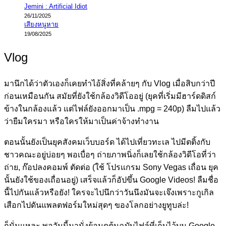
Jemini : Artificial Idiot
26/11/2025
เสียงหนูหาย
19/08/2025
Vlog
มานึกได้ว่าตัวเองก็เคยทำไอ้สิ่งที่คล้ายๆ กับ Vlog เมื่อสิบกว่าปี
ก่อนเหมือนกัน สมัยที่ยังใช้กล้องวิดีโออยู่ (ยุคที่เริ่มมีฮาร์ดดิสก์
ข้างในกล้องแล้ว แต่ไฟล์ยังออกมาเป็น .mpg = 240p) ลืมไปแล้ว
ว่ายืมใครมา หรือใครให้มาเป็นค่าจ้างทำงาน
ตอนนั้นยังเป็นยุคสังคมเว็บบอร์ด ได้ไปเที่ยวทะเล ไปมีตติ้งกับ
ชาวคณะอยู่บ่อยๆ พอเบื่อๆ ถ่ายภาพนิ่งก็เลยใช้กล้องวิดีโอที่ว่า
ถ่าย, ก๊อปลงคอมพ์ ตัดต่อ (ใช้ โปรแกรม Sony Vegas เถื่อน ยุค
นั้นยังใช้ของเถื่อนอยู่) เสร็จแล้วก็อัปขึ้น Google Videos! ลืมชื่อ
นี้ไปกันแล้วหรือยัง! ใครจะไปนึกว่าวันนึงมันจะเจ๊งเพราะกูเกิล
เสือกไปดันแพลตฟอร์มใหม่สุดๆ ของโลกอย่างยูทูบล่ะ!
ก็นั่นแหละ พอวันนี้มานั่งย้อนดูต้นฉบับไฟล์ที่เก็บไว้บน Google