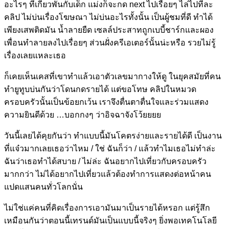
อะไรๆ ที่เกี่ยวพันกับเด็ก แม่งก็จะกด next ไปเรื่อยๆ ไล่ไปทีละ
คลิป ไม่บ่นเรื่องโฆษณา ไม่บ่นอะไรทั้งนั้น เป็นผู้ชมที่ดี ทำได้
เพียงเสพติดมัน น้ำลายยืด เซลล์ประสาทถูกเบบี้ชาร์กและผอง
เพื่อนทำลายลงไปเรื่อยๆ ส่วนฝั่งครีเอเตอร์นั้นน่ะหรือ รวยไม่รู้
เรื่องเลยแหละเธอ
ก็เคยเห็นเคสที่เขาทำแล้วเอาตัวเลขมากางให้ดู ในยุคสมัยที่คน
ทำยูทูบบ่นกันว่าโดนกดรายได้ แต่ขอโทษ คลิปในหมวด
ครอบครัวนั้นเป็นข้อยกเว้น เราจึงตื่นตาตื่นใจและร่วมแสดง
ความยินดีด้วย …บอกกงๆ ว่าอิจฉาจังโว้ยยยย
วันนี้เลยได้คุยกันว่า ทำแบบนี้มันโคตรง่ายและรายได้ดี เป็นงาน
ที่แจ๋วมากเลยเธอว่าไหม / ใช่ ฉันก็ว่า / แล้วทำไมเธอไม่ทำล่ะ
ฉันว่าเธอทำได้สบาย / ไม่ล่ะ ฉันอยากไปเที่ยวกับครอบครัว
มากกว่า ไม่ได้อยากไปเที่ยวแล้วต้องทำการแสดงต่อหน้าคน
แปดแสนคนทั่วโลกนั่น
ไม่ใช่แค่คนที่คิดเรื่องการเอามันมาเป็นรายได้หรอก แต่รู้สึก
เหมือนกันว่าตอนนี้เทรนด์มันเป็นแบบนี้จริงๆ ยิ่งพอเทคโนโลยี