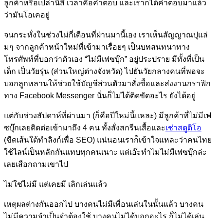
ลูกค้าหรือเปล่านี่สิ เวลาคือคำตอบ และเราก็ได้คำตอบมาแล้ว
ว่ามันโอเคอยู่
จนกระทั่งในช่วงไม่กี่เดือนที่ผ่านมานี้เอง เราเห็นสัญญาณปุแล่
มๆ จากลูกค้าหน้าใหม่ที่เข้ามาเรื่อยๆ เป็นบทสนทนาทาง
โทรศัพท์ที่บอกว่าตัวเอง “ไม่มีเฟซบุ๊ก” อยู่ประปราย มีทั้งที่เป็น
เด็ก เป็นวัยรุ่น (ส่วนใหญ่ต่างจังหวัด) ไปยันวัยกลางคนที่พอจะ
บอกลูกหลานให้ช่วยใช้บัญชีส่วนตัวมาสั่งซื้อและส่งงานกราฟิก
ทาง Facebook Messenger นั่นก็ไม่ได้ติดขัดอะไร ยังได้อยู่
แต่กับช่วงสัปดาห์ที่ผ่านมา (ก็คือปีใหม่นี้แหละ) มีลูกค้าที่ไม่มีเฟ
ซบุ๊กเลยติดต่อเข้ามาถึง 4 คน ทั้งสั่งสกรีนเสื้อและ
เช่าสตูดิโอ
(ขีดเส้นใต้ทำลิงก์เพื่อ SEO) แน่นอนเราก็เข้าใจแหละว่าคนไทย
ใช้ไลน์เป็นหลักกันแทบทุกคนเนาะ แต่เอ๊ะทำไมไม่มีเฟซบุ๊กล่ะ
เลยเสือกถามเขาไป
ไม่ใช่ไม่มี แต่เคยมี เลิกเล่นแล้ว
เหตุผลต่างกันออกไป บางคนไม่มีเพื่อนเล่นในนั้นแล้ว บางคน
ไม่มีความจำเป็นจำต้องใช้ บางคนไม่ได้บอกอะไร ก็ไม่ได้เล่น