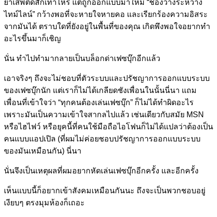
ยาเสพติดสักเท่าไหร่ แต่ถูกออกแบบมาให้มี “ช่องว่างระหว่าง
ไทม์ไลน์” กว้างพอที่จะหายใจหายคอ และเรียกร้องความอิสระ
จากมันได้ ตราบใดที่ยังอยู่ในพื้นที่ของคุณ เกิดพึงพอใจอยากทำ
อะไรขึ้นมาก็เชิญ
นั่น ทำไปทำมากลายเป็นบล็อกด่าเฟซบุ๊กอีกแล้ว
เอาจริงๆ ถึงจะไม่ชอบที่ตัวระบบและปรัชญาการออกแบบระบบ
ของเฟซบุ๊กนัก แต่เราก็ไม่ได้เกลียดชังเพื่อนในนั้นนี่นา แถม
เพื่อนที่เข้าใจว่า “ทุกคนต้องเล่นเฟซบุ๊ก” ก็ไม่ได้ทำผิดอะไร
เพราะมันเป็นความเข้าใจสากลไปแล้ว เช่นเดียวกับสมัย MSN
หรือไฮไฟว์ หรือยุคนี้ที่คนใช้มือถือไอโฟนก็ไม่ได้แปลว่าต้องเป็น
คนแบบแอปเปิล (ที่ผมไม่ค่อยชอบปรัชญาการออกแบบระบบ
ของมันเหมือนกัน) นี่นา
นั่นจึงเป็นเหตุผลที่ผมอยากหัดเล่นเฟซบุ๊กอีกครั้ง และอีกครั้ง
เห็นแบบนี้ก็อยากเข้าสังคมเหมือนกันนะ ถึงจะเป็นพวกชอบอยู่
เงียบๆ ตรงมุมห้องก็เถอะ