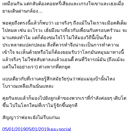
เหมือนกัน แต่กลับต้องคอยหรี่เสียงและเกรงใจเขาและเธอเมื่อ
ยามเดินผ่านกล้อง…
พอคุยถึงตรงนี้แล้วก็พบว่า เอาจริงๆ ถึงแม้ในใจเราจะมีอคติเต็ม
ไปหมด เช่น อะไรวะ เฮ้ยมึงมาเที่ยวกับเพื่อนกับครอบครัวนะ จะ
มาแสดงทำไม แต่ก็ต้องข่มใจไว้ ไม่ให้มองวิถีนี้เป็นเรื่อง
ประหลาดแปลกปลอม สิ่งที่ควรทำจึงน่าจะเป็นการทำความ
เข้าใจ จะเห็นด้วยหรือไม่ก็ต้องยอมรับว่าโลกมันหมุนมาทางนี้
แล้วจริงๆ ไม่ใช่หลับตาลงแล้วแอนตี้ คนที่วิจารณ์มัน (ถึงแม้จะ
แค่ในใจอย่างเรา) ต่างหากที่ตกยุค
แบบเดียวกับที่เราเคยรู้สึกสมัยวัยรุ่นว่าพ่อแม่ลุงป้านั้นไหง
โบราณเหลือเกินนั่นแหละ
คุยกันจบแล้วก็มองไปยังลูกเต้าของพวกเราที่กำลังค่อยๆ เติบโต
ขึ้น ไปในโลกใหม่ที่เราไม่รู้จักขึ้นทุกที
สัญญาว่าพ่อจะยังไม่รีบแก่นะ
Posted
Categories
Tags
05/01/2019
05/01/2019
เยอะ
social