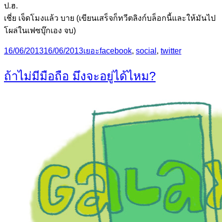
ป.ฮ.
เชี่ย เจ็ดโมงแล้ว บาย (เขียนเสร็จก็ทวีตลิงก์บล็อกนี้และให้มันไป
โผล่ในเฟซบุ๊กเอง จบ)
Posted
Categories
Tags
16/06/2013
16/06/2013
เยอะ
facebook
,
social
,
twitter
on
ถ้าไม่มีมือถือ มึงจะอยู่ได้ไหม?