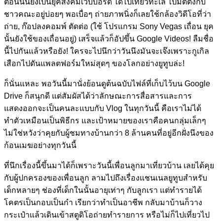
ตอนนั้นยังเป็นยุคสังคมเว็บบอร์ด ได้ไปเที่ยวทะเล ไปมีตติ้งกับ
ชาวคณะอยู่บ่อยๆ พอเบื่อๆ ถ่ายภาพนิ่งก็เลยใช้กล้องวิดีโอที่ว่า
ถ่าย, ก๊อปลงคอมพ์ ตัดต่อ (ใช้ โปรแกรม Sony Vegas เถื่อน ยุค
นั้นยังใช้ของเถื่อนอยู่) เสร็จแล้วก็อัปขึ้น Google Videos! ลืมชื่อ
นี้ไปกันแล้วหรือยัง! ใครจะไปนึกว่าวันนึงมันจะเจ๊งเพราะกูเกิล
เสือกไปดันแพลตฟอร์มใหม่สุดๆ ของโลกอย่างยูทูบล่ะ!
ก็นั่นแหละ พอวันนี้มานั่งย้อนดูต้นฉบับไฟล์ที่เก็บไว้บน Google
Drive ก็สนุกดี แต่สัมผัสได้ว่าลักษณะการสื่อสารและการ
แสดงออกจะเป็นคนละแบบกับ Vlog ในทุกวันนี้ คือเราไม่ได้
ทำตัวเหมือนเป็นพิธีกร และเป้าหมายของเราคือคนกลุ่มเล็กๆ
ไม่ใช่หวังว่าคุยกับผู้ชมทางบ้านกว่า 8 ล้านคนที่อยู่อีกฝั่งนึงของ
ก้อนเมฆอย่างทุกวันนี้
ที่นึกเรื่องนี้ขึ้นมาได้ก็เพราะวันนี้เพื่อนลูกมาเที่ยวบ้าน เลยได้คุย
กับผู้ปกครองของเพื่อนลูก ลามไปถึงเรื่องแชนเนลยูทูบสำหรับ
เด็กหลายๆ ช่องที่เด็กในนั้นอายุเท่าๆ กับลูกเรา แต่ทำรายได้
โคตรเป็นกอบเป็นกำ เรียกว่าทำเป็นอาชีพ กลับมาบ้านก็วาง
กระเป๋าแล้วเดินเข้าสตูดิโอถ่ายทำรายการ หรือไม่ก็ไปเที่ยวไป