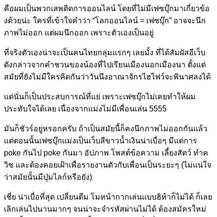
คือผมเป็นพวกเสพติดการออนไลน์ โดยที่ไม่มีเฟซบุ๊กมาเกี่ยวข้อ
งด้วยน่ะ ใครที่เข้าใจคำว่า “โลกออนไลน์ = เฟซบุ๊ก” อาจจะนึก
ภาพไม่ออก แต่ผมนึกออก เพราะตัวเองเป็นอยู่
ที่จริงตัวเองน่าจะเป็นคนไทยกลุ่มแรกๆ เลยมั้ง ที่ได้สัมผัสอีเว็บ
ดังกล่าวจากคำชวนของน้องที่ไปเรียนเมืองนอกเมืองนา ตั้งแต่
สมัยที่ยังไม่มีใครคิดกันว่าวันนึงอาณาจักรไฮไฟว์จะพินาศลงได้
แต่นั่นก็เป็นประสบการณ์ที่แย่ เพราะเฟซบุ๊กไม่เคยทำให้ผม
ประทับใจได้เลย เนื่องจากแม่งไม่มีเพื่อนเล่น 5555
มันก็ชัวร์อยู่หรอกครับ ถ้าเป็นสมัยนี้ก็คงนึกภาพไม่ออกกันแล้ว
แต่ตอนนั้นเฟซบุ๊กแม่งเป็นเว็บสีขาวน้ำเงินน่าเบื่อๆ มีแต่การ
poke กันไป poke กันมา อัปภาพ โพสต์ข้อความ เลี้ยงสัตว์ ทำค
วิซ และต้องคอยเฝ้าเพื่อรายงานตัวกับเพื่อนเป็นระยะๆ (ไม่แน่ใจ
ว่าสมัยนั้นมีปุ่มไลก์หรือยัง)
เชี่ย น่าเบื่อที่สุด เปลี่ยนตีม โมหน้ากากเล่นแบบฮิห้าก็ไม่ได้ ก็เลย
เลิกเล่นไปนานมากๆ จนน่าจะจำรหัสผ่านไม่ได้ ต้องสมัครใหม่