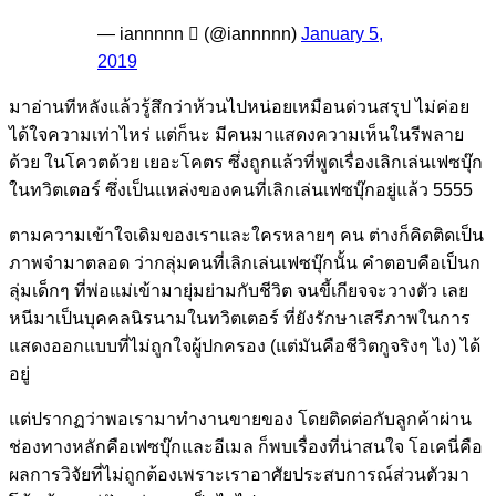
— iannnnn  (@iannnnn)
January 5,
2019
มาอ่านทีหลังแล้วรู้สึกว่าห้วนไปหน่อยเหมือนด่วนสรุป ไม่ค่อย
ได้ใจความเท่าไหร่ แต่ก็นะ มีคนมาแสดงความเห็นในรีพลาย
ด้วย ในโควตด้วย เยอะโคตร ซึ่งถูกแล้วที่พูดเรื่องเลิกเล่นเฟซบุ๊ก
ในทวิตเตอร์ ซึ่งเป็นแหล่งของคนที่เลิกเล่นเฟซบุ๊กอยู่แล้ว 5555
ตามความเข้าใจเดิมของเราและใครหลายๆ คน ต่างก็คิดติดเป็น
ภาพจำมาตลอด ว่ากลุ่มคนที่เลิกเล่นเฟซบุ๊กนั้น คำตอบคือเป็นก
ลุ่มเด็กๆ ที่พ่อแม่เข้ามายุ่มย่ามกับชีวิต จนขี้เกียจจะวางตัว เลย
หนีมาเป็นบุคคลนิรนามในทวิตเตอร์ ที่ยังรักษาเสรีภาพในการ
แสดงออกแบบที่ไม่ถูกใจผู้ปกครอง (แต่มันคือชีวิตกูจริงๆ ไง) ได้
อยู่
แต่ปรากฏว่าพอเรามาทำงานขายของ โดยติดต่อกับลูกค้าผ่าน
ช่องทางหลักคือเฟซบุ๊กและอีเมล ก็พบเรื่องที่น่าสนใจ โอเคนี่คือ
ผลการวิจัยที่ไม่ถูกต้องเพราะเราอาศัยประสบการณ์ส่วนตัวมา