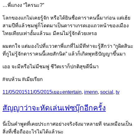
…พี่แกงง “ใครนะ?”
โลกของแกไม่เคยรู้จัก หรือได้ยินชื่อดาราคนนี้มาก่อน แต่เฮ้ย
สามปีที่แล้วชมพู่ก็โดดมาเป็นดาราเกรดเอแถวหน้าของเมือง
ไทยเทียบเท่าอั้มแล้วนะ มีคนไม่รู้จักด้วยเหรอ
ผมตกใจ แต่มองไปที่แววตาพี่แกที่ไม่มีทีท่าจะรู้สึกว่า “กูผิดสินะ
ที่กูไม่รู้จักดาราคนนี้เลยสักนิด” แล้วก็เกิดพุทธิปัญญาขึ้นมา
เออ จะมีหรือไม่มีชมพู่ ชีวิตเราก็ปกติสุขดีนี่นา
#จบห้วน #เมียเรียก
Posted
Categories
Tags
11/05/2015
11/05/2015
เยอะ
entertain
,
imenn
,
social
,
tv
on
สัญญาว่าจะหัดเล่นเฟซบุ๊กอีกครั้ง
นี่เป็นคำพูดที่เคยประกาศอย่างจริงจังมาหลายที จนเหมือนเป็น
สิ่งที่เชื่อถืออะไรไม่ได้แล้วนะ