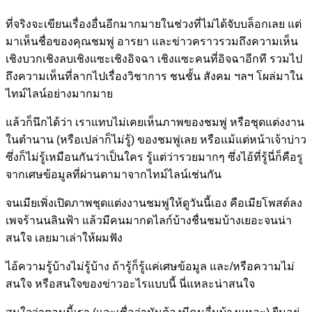
ที่จริงจะเขียนเรื่องอื่นอีกมากมายในช่วงที่ไม่ได้จับบล็อกเลย แต่
มาเห็นชื่อของคุณชมพู่ อารยา และข่าวคราวรวมถึงความเห็น
เชิงบวกเชิงลบเชิงแซะเชิงอิจฉา เชิงแซะคนที่อิจฉาอีกที รวมไป
ถึงความเห็นที่ลากไปเรื่องวิชาการ ชนชั้น สังคม ฯลฯ โผล่มาใน
ไทม์ไลน์อย่างมากมาย
แล้วก็นึกได้ว่า เราแทบไม่เคยเห็นภาพของชมพู่ หรือชุดแต่งงาน
ในตำนาน (หรือเปล่าก็ไม่รู้) ของชมพู่เลย หรือแม้แต่หน้าเจ้าบ่าว
ซึ่งก็ไม่รู้เหมือนกันว่าเป็นใคร รู้แต่ว่ารวยมากๆ ซึ่งไอ้ที่รู้นี่ก็คือรู
จากเศษข้อมูลที่ผ่านตามาจากไทม์ไลน์เช่นกัน
จนเมียเพิ่งเปิดภาพชุดแต่งงานชมพู่ให้ดูวันนี้เอง คือเมียโพสต์ลง
เพจร้านนลินฟ้า แล้วมีคนมากดไลก์บ้างชื่นชมบ้างเยอะจนน่า
สนใจ เลยมาเล่าให้ผมฟัง
ไอ้ความรู้บ้างไม่รู้บ้าง ถ้ารู้ก็รู้แค่เศษข้อมูล และ/หรือความไม่
สนใจ หรือสนใจของข่าวอะไรแบบนี้ นี่แหละน่าสนใจ