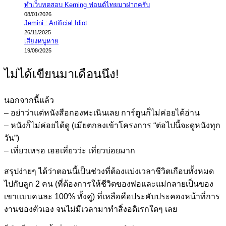
ทำเว็บทดสอบ Kerning ฟอนต์ไทยมาฝากครับ
08/01/2026
Jemini : Artificial Idiot
26/11/2025
เสียงหนูหาย
19/08/2025
ไม่ได้เขียนมาเดือนนึง!
นอกจากนี้แล้ว
– อย่าว่าแต่หนังสือกองพะเนินเลย การ์ตูนก็ไม่ค่อยได้อ่าน
– หนังก็ไม่ค่อยได้ดู (เมียตกลงเข้าโครงการ “ต่อไปนี้จะดูหนังทุก
วัน”)
– เที่ยวเหรอ เออเที่ยวว่ะ เที่ยวบ่อยมาก
สรุปง่ายๆ ได้ว่าตอนนี้เป็นช่วงที่ต้องแบ่งเวลาชีวิตเกือบทั้งหมด
ไปกับลูก 2 คน (ที่ต้องการให้ชีวิตของพ่อและแม่กลายเป็นของ
เขาแบบคนละ 100% ทั้งคู่) ที่เหลือคือประคับประคองหน้าที่การ
งานของตัวเอง จนไม่มีเวลามาทำสิ่งอดิเรกใดๆ เลย