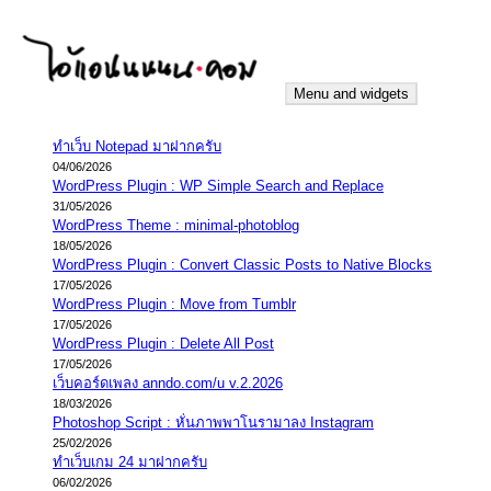
Skip
to
content
Menu and widgets
iannnnn.com
ความจริงมีสองด้าน คือจริงของมึง กับจริงของกู
ทำเว็บ Notepad มาฝากครับ
04/06/2026
WordPress Plugin : WP Simple Search and Replace
31/05/2026
WordPress Theme : minimal-photoblog
18/05/2026
WordPress Plugin : Convert Classic Posts to Native Blocks
17/05/2026
WordPress Plugin : Move from Tumblr
17/05/2026
WordPress Plugin : Delete All Post
17/05/2026
เว็บคอร์ดเพลง anndo.com/u v.2.2026
18/03/2026
Photoshop Script : หั่นภาพพาโนรามาลง Instagram
25/02/2026
ทำเว็บเกม 24 มาฝากครับ
06/02/2026