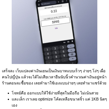
เสร็จละ เว็บแปลงค่าเงินเยนเป็นเงินบาทแบบเร็วๆ ง่ายๆ โง่ๆ เผื่อ
คนไปญี่ปุ่น แล้วจะได้ไม่เสียเวลายืนนับนิ้วคำนวณค่าเงินอยู่หน้า
ร้านตอนจะซื้อของ เลยทำมาใช้เองแบบง่ายๆ เลยทำมาแชร์ด้วย
โจทย์คือ ออกแบบให้ใช้ง่ายที่สุดในมือถือ ไม่เน้นสวย
และเล็ก เราเลย optimize โค้ดเหลือขนาดจิ๋ว แค่ 1KB นิดๆ
เอง