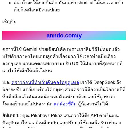
เออ ถ้าจะให้ง่ายขึ้นอีก มันกดทำ shortcut ได้นะ เวลาเข้า
เว็บก็เหมือนเปิดแอปเลย
เชิญจ้ะ
anndo.com/y
คราวนี้ใช้ Gemini ช่วยเขียนโค้ด เพราะเราลืมวิธีไปหมดแล้ว
บรีฟด้วยภาษาไทยแบบลูกค้าเรื่องมาก ใช้เวลาทำแป๊บเดียว
ลวกๆ เลย นานแค่ตอนพยายามปรับ UX ให้มันง่ายที่สุดขนาดที่
เอาไปให้เมียใช้แล้วไม่บ่น
ป.ล.
คราวก่อนที่ทำเว็บค้นคอร์ดอูคูเลเล่
เราใช้ DeepSeek ถึง
น้องจะช้า แต่ก็เก่งเรื่องโค้ดสุดๆ ส่วนคราวนี้ถือว่าเป็นโอกาสดีที่
ซื้อมือถือแล้วมันแถมน้องเจมตัวแพงมาด้วย เลยใช้ดู พบว่า
โหลดเร็วและไม่บ่นเรานัก
แต่น้องขี้ลืม
สู้น้องวาฬไม่ได้
อัปเดต 1
: คุณ Pikaboyz Pikaz เสนอว่าให้ดึง API ค่าเงินเยน
ปัจจุบันมาใช้ เออดีเหมือนกัน เลยปรับมาใช้ตามนี้ครับ (ทำเอง