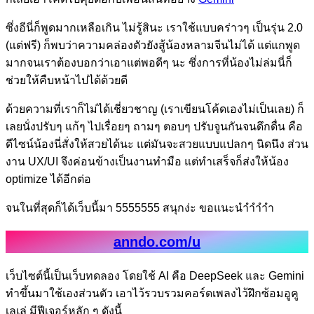
ซึ่งอีนี่ก็พูดมากเหลือเกิน ไม่รู้สินะ เราใช้แบบคร่าวๆ เป็นรุ่น 2.0
(แต่ฟรี) ก็พบว่าความคล่องตัวยังสู้น้องหลามจีนไม่ได้ แต่แกพูด
มากจนเราต้องบอกว่าเอาแต่พอดีๆ นะ ซึ่งการที่น้องไม่ล่มนี่ก็
ช่วยให้คืบหน้าไปได้ด้วยดี
ด้วยความที่เราก็ไม่ได้เชี่ยวชาญ (เราเขียนโค้ดเองไม่เป็นเลย) ก็
เลยนั่งปรับๆ แก้ๆ ไปเรื่อยๆ ถามๆ ตอบๆ ปรับจูนกันจนดึกดื่น คือ
ดีไซน์น้องนี่สั่งให้สวยได้นะ แต่มันจะสวยแบบแปลกๆ นิดนึง ส่วน
งาน UX/UI จึงค่อนข้างเป็นงานทำมือ แต่ทำเสร็จก็ส่งให้น้อง
optimize ได้อีกต่อ
จนในที่สุดก็ได้เว็บนี้มา 5555555 สนุกง่ะ ขอแนะนำำำำำ
anndo.com/u
เว็บไซต์นี้เป็นเว็บทดลอง โดยใช้ AI คือ DeepSeek และ Gemini
ทำขึ้นมาใช้เองส่วนตัว เอาไว้รวบรวมคอร์ดเพลงไว้ฝึกซ้อมอูคู
เลเล่ มีฟีเจอร์หลัก ๆ ดังนี้