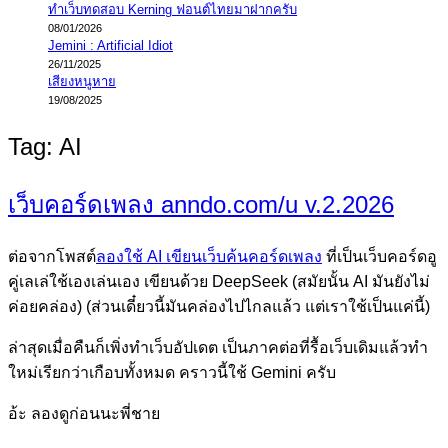
ทำเว็บทดสอบ Kerning ฟอนต์ไทยมาฝากครับ
08/01/2026
Jemini : Artificial Idiot
26/11/2025
เสียงหนูหาย
19/08/2025
Tag:
AI
เว็บคอร์ดเพลง anndo.com/u v.2.2026
ต่อจากโพสต์
ลองใช้ AI เขียนเว็บค้นคอร์ดเพลง
ที่เป็นเว็บคอร์ดอู
คู่เลเล่ใช้เองเล่นเอง เขียนด้วย DeepSeek (สมัยนั้น AI มันยังไม่
ค่อยคล่อง) (ส่วนเดี๋ยวนี้มันคล่องไปไกลแล้ว แต่เราใช้เป็นแค่นี้)
ล่าสุดเมื่อคืนก็เพิ่งทำเว็บอัปเดต เป็นภาคต่อที่รื้อเว็บเดิมแล้วทำ
ใหม่เรียกว่าเกือบทั้งหมด คราวนี้ใช้ Gemini ครับ
อ้ะ ลองดูก่อนนะพี่ชาย