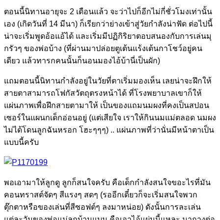
ตอนนี้นิทานอายุจะ 2 เดือนแล้ว จะว่าไปก็อีกไม่กี่ชั่วโมงเท่านั้น
เอง (เกิดวันที่ 14 มีนา) ก็เรียกว่าย่างเข้าสู่วัยกำลังน่าฟัด ต่อไปนี้
น่าจะเริ่มพูดอ้อแอ้ได้ และเริ่มมีปฏิกิริยาตอบสนองกับการเล่นมุ
กรัวๆ ของพ่อบ้าง (ที่ผ่านมาปล่อยตูเต้นแร้งเต้นกาโชว์อยู่คน
เดียว แล้วทารกคนนั้นก็นอนมองไอ้บ้านี่เป็นผัก)
แถมตอนนี้นิทานกำลังอยู่ในวัยที่ตาเริ่มมองเห็น เลยน่าจะฝึกให้
สายตาสามารถโฟกัสวัตถุตรงหน้าได้ ที่โรงพยาบาลเขาก็ให้
แผ่นภาพเพื่อฝึกสายตามาให้ เป็นของแถมนมผงที่คงเป็นสปอน
เซอร์ในแผนกเด็กอ่อนอยู่ (แต่เสียใจ เราให้กินนมแม่ตลอด นมผง
ไม่ได้โดนลูกฉันหรอก โฮะๆๆๆ) .. แผ่นภาพที่ว่านั่นมีหน้าตาเป็น
แบบนี้ครับ
พอเอามาให้ลูกดู ลูกก็สนใจครับ คือเด็กกำลังสนใจขอะไรที่มัน
คอนทราสต์จัดๆ สีแรงๆ สดๆ (รออีกเดี๋ยวก็จะเริ่มสนใจพวก
ตุ๊กตาหรือของเล่นที่สีซอฟต์ๆ ลงมาหน่อย) ดังนั้นการละเล่น
แต่ละวันของพ่อแม่ลูกบ้านแบน คือเอาไอ้แผ่นนี้แหละ มากางต่อ