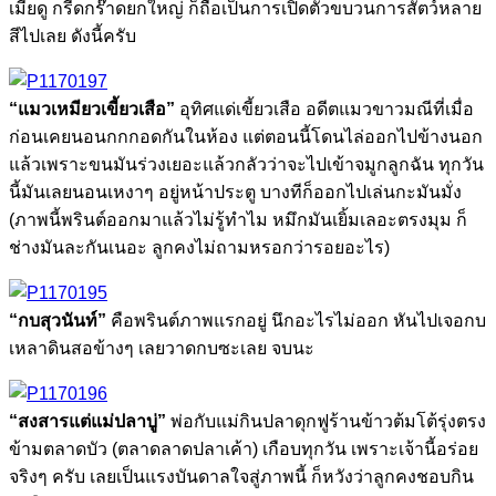
เมียดู กรี๊ดกร๊าดยกใหญ่ ก็ถือเป็นการเปิดตัวขบวนการสัตว์หลาย
สีไปเลย ดังนี้ครับ
“แมวเหมียวเขี้ยวเสือ”
อุทิศแด่เขี้ยวเสือ อดีตแมวขาวมณีที่เมื่อ
ก่อนเคยนอนกกกอดกันในห้อง แต่ตอนนี้โดนไล่ออกไปข้างนอก
แล้วเพราะขนมันร่วงเยอะแล้วกลัวว่าจะไปเข้าจมูกลูกฉัน ทุกวัน
นี้มันเลยนอนเหงาๆ อยู่หน้าประตู บางทีก็ออกไปเล่นกะมันมั่ง
(ภาพนี้พรินต์ออกมาแล้วไม่รู้ทำไม หมึกมันเยิ้มเลอะตรงมุม ก็
ช่างมันละกันเนอะ ลูกคงไม่ถามหรอกว่ารอยอะไร)
“กบสุวนันท์”
คือพรินต์ภาพแรกอยู่ นึกอะไรไม่ออก หันไปเจอกบ
เหลาดินสอข้างๆ เลยวาดกบซะเลย จบนะ
“สงสารแต่แม่ปลาบู่”
พ่อกับแม่กินปลาดุกฟูร้านข้าวต้มโต้รุ่งตรง
ข้ามตลาดบัว (ตลาดลาดปลาเค้า) เกือบทุกวัน เพราะเจ้านี้อร่อย
จริงๆ ครับ เลยเป็นแรงบันดาลใจสู่ภาพนี้ ก็หวังว่าลูกคงชอบกิน