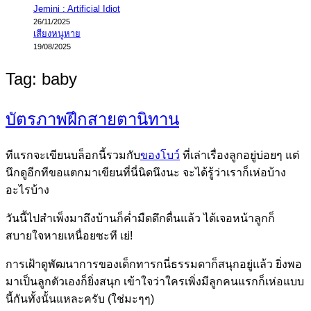
Jemini : Artificial Idiot
26/11/2025
เสียงหนูหาย
19/08/2025
Tag:
baby
บัตรภาพฝึกสายตานิทาน
ทีแรกจะเขียนบล็อกนี้รวมกับ
ของโบว์
ที่เล่าเรื่องลูกอยู่บ่อยๆ แต่
นึกดูอีกทีขอแตกมาเขียนที่นี่นิดนึงนะ จะได้รู้ว่าเราก็เห่อบ้าง
อะไรบ้าง
วันนี้ไปสำเพ็งมาถึงบ้านก็ค่ำมืดดึกดื่นแล้ว ได้เจอหน้าลูกก็
สบายใจหายเหนื่อยซะที เย่!
การเฝ้าดูพัฒนาการของเด็กทารกนี่ธรรมดาก็สนุกอยู่แล้ว ยิ่งพอ
มาเป็นลูกตัวเองก็ยิ่งสนุก เข้าใจว่าใครเพิ่งมีลูกคนแรกก็เห่อแบบ
นี้กันทั้งนั้นแหละครับ (ใช่มะๆๆ)