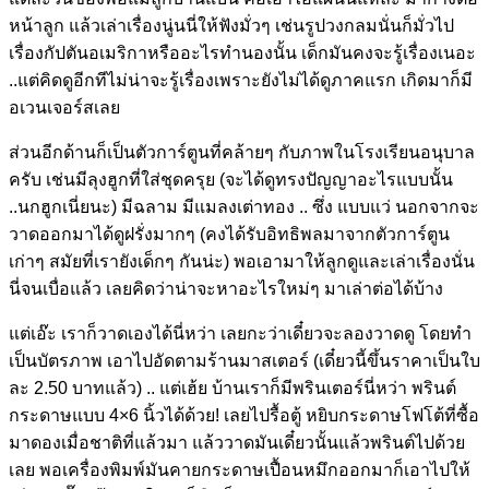
หน้าลูก แล้วเล่าเรื่องนู่นนี่ให้ฟังมั่วๆ เช่นรูปวงกลมนั่นก็มั่วไป
เรื่องกัปตันอเมริกาหรืออะไรทำนองนั้น เด็กมันคงจะรู้เรื่องเนอะ
..แต่คิดดูอีกทีไม่น่าจะรู้เรื่องเพราะยังไม่ได้ดูภาคแรก เกิดมาก็มี
อเวนเจอร์สเลย
ส่วนอีกด้านก็เป็นตัวการ์ตูนที่คล้ายๆ กับภาพในโรงเรียนอนุบาล
ครับ เช่นมีลุงฮูกที่ใส่ชุดครุย (จะได้ดูทรงปัญญาอะไรแบบนั้น
..นกฮูกเนี่ยนะ) มีฉลาม มีแมลงเต่าทอง .. ซึ่ง แบบแว่ นอกจากจะ
วาดออกมาได้ดูฝรั่งมากๆ (คงได้รับอิทธิพลมาจากตัวการ์ตูน
เก่าๆ สมัยที่เรายังเด็กๆ กันน่ะ) พอเอามาให้ลูกดูและเล่าเรื่องนั่น
นี่จนเบื่อแล้ว เลยคิดว่าน่าจะหาอะไรใหม่ๆ มาเล่าต่อได้บ้าง
แต่เอ๊ะ เราก็วาดเองได้นี่หว่า เลยกะว่าเดี๋ยวจะลองวาดดู โดยทำ
เป็นบัตรภาพ เอาไปอัดตามร้านมาสเตอร์ (เดี๋ยวนี้ขึ้นราคาเป็นใบ
ละ 2.50 บาทแล้ว) .. แต่เฮ้ย บ้านเราก็มีพรินเตอร์นี่หว่า พรินต์
กระดาษแบบ 4×6 นิ้วได้ด้วย! เลยไปรื้อตู้ หยิบกระดาษโฟโต้ที่ซื้อ
มาดองเมื่อชาติที่แล้วมา แล้ววาดมันเดี๋ยวนั้นแล้วพรินต์ไปด้วย
เลย พอเครื่องพิมพ์มันคายกระดาษเปื้อนหมึกออกมาก็เอาไปให้