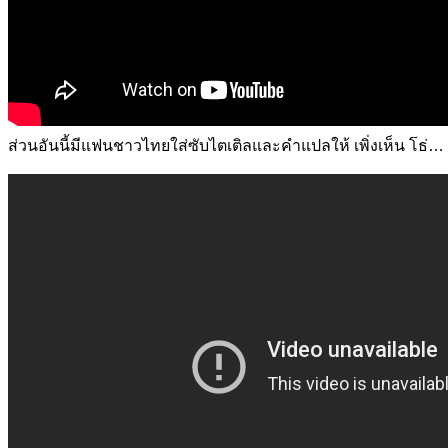
ส่วนอันนี้มีแฟนชาวไทยใส่ซับไตเติลและคำแปลให้ เพิ่งเห็น โธ่… อุต