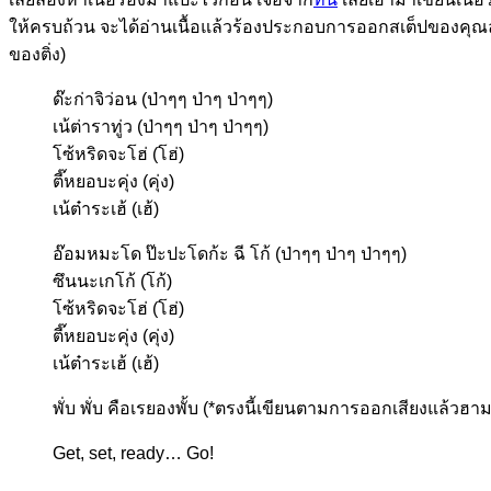
ให้ครบถ้วน จะได้อ่านเนื้อแล้วร้องประกอบการออกสเต็ปของคุณลูก
ของติ่ง)
ด๊ะก่าจิว่อน (ป่าๆๆ ป่าๆ ป่าๆๆ)
เน้ต่าราทู่ว (ป่าๆๆ ป่าๆ ป่าๆๆ)
โซ้หริดจะโฮ่ (โฮ่)
ตี๊หยอบะคุ่ง (คุ่ง)
เน้ต๋าระเฮ้ (เฮ้)
อ๊อมหมะโด ป๊ะปะโดก้ะ ฉี โก้ (ป่าๆๆ ป่าๆ ป่าๆๆ)
ซึนนะเกโก้ (โก้)
โซ้หริดจะโฮ่ (โฮ่)
ตี๊หยอบะคุ่ง (คุ่ง)
เน้ต๋าระเฮ้ (เฮ้)
พั่บ พั่บ คือเรยองพั้บ (*ตรงนี้เขียนตามการออกเสียงแล้วฮา
Get, set, ready… Go!