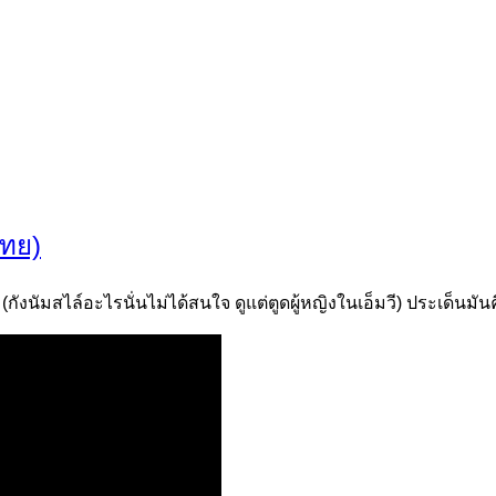
ไทย)
งนัมสไล์อะไรนั่นไม่ได้สนใจ ดูแต่ตูดผู้หญิงในเอ็มวี) ประเด็นมันค