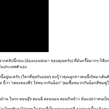
ากคลิปนี้ก่อน (น้องแอนส่งมา ขอบคุณครับ) ที่มันกรี๊ดมากๆ ก็คือกา
ยในประเทศตัวเอง
้อยู่น่ะครับ (ใครที่คุยกันบ่อยๆ คงรู้ว่าคุณลูกสาวคนนี้เกิดมาเต้น
ar นี้ว่า “เพลงของพี่ๆ ใส่หมวกกันน็อก” (ผมซื้อหมวกกันน็อกสีชมพูให
บ้าน ในรถ ตอนอุ๊จ ตอนฉี่ ตอนนอน ตอนกินข้าว นั่นแปลว่าคนเป็นพ่
ร้องไทยทับลงไปแทนในส่วนที่เป็นภาษาเกาหลี อาจจะดูเนื้อแล้ว