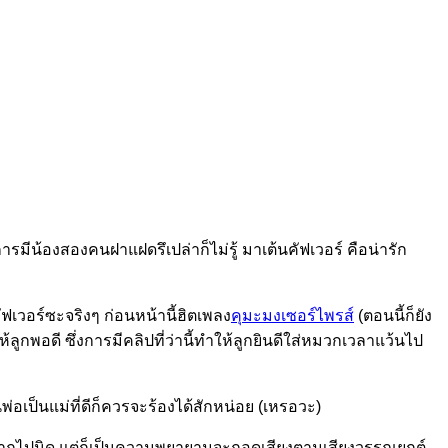
รมีน้องสองคนฝาแฝดรึเปล่าก็ไม่รู้ มาเต้นคัฟเวอร์ คือน่ารัก
คัฟเวอร์ซะจริงๆ ก่อนหน้านี้ฮิตเพลง
คุมะมงเซอร์ไพรส์
(ตอนนี้ก็ยัง
้ลูกพอดี ซึ่งการมีคลิปที่ว่านี้ทำให้ลูกยินดีใส่หมวกเวลาแว้นไป
อเป็นแม่ที่ดีก็ควรจะร้องได้สักหน่อย (เหรอวะ)
อนาถไปนิด แต่ก็เป็นความพยายามจะถอดเสียงตามเสียงวรรณยุกต์