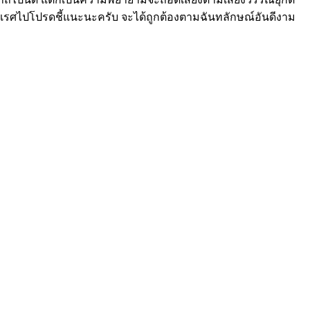
นทุเรศไปโปรดชี้แนะนะครับ จะได้ถูกต้องตามฉันทลักษณ์อันดีงาม