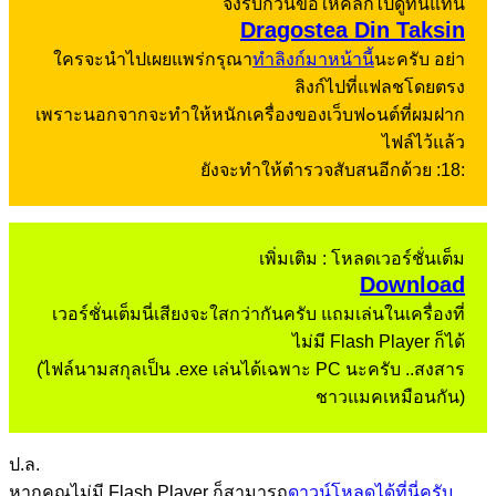
จึงรบกวนขอให้คลิกไปดูที่นี่แทน
Dragostea Din Taksin
ใครจะนำไปเผยแพร่กรุณา
ทำลิงก์มาหน้านี้
นะครับ อย่า
ลิงก์ไปที่แฟลชโดยตรง
เพราะนอกจากจะทำให้หนักเครื่องของเว็บฟ๐นต์ที่ผมฝาก
ไฟล์ไว้แล้ว
ยังจะทำให้ตำรวจสับสนอีกด้วย :18:
เพิ่มเติม : โหลดเวอร์ชั่นเต็ม
Download
เวอร์ชั่นเต็มนี่เสียงจะใสกว่ากันครับ แถมเล่นในเครื่องที่
ไม่มี Flash Player ก็ได้
(ไฟล์นามสกุลเป็น .exe เล่นได้เฉพาะ PC นะครับ ..สงสาร
ชาวแมคเหมือนกัน)
ป.ล.
หากคุณไม่มี Flash Player ก็สามารถ
ดาวน์โหลดได้ที่นี่ครับ