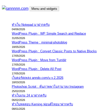
Skip
Menu and widgets
to
content
iannnnn.com
ความจริงมีสองด้าน คือจริงของมึง กับจริงของกู
ทำเว็บ Notepad มาฝากครับ
04/06/2026
WordPress Plugin : WP Simple Search and Replace
31/05/2026
WordPress Theme : minimal-photoblog
18/05/2026
WordPress Plugin : Convert Classic Posts to Native Blocks
17/05/2026
WordPress Plugin : Move from Tumblr
17/05/2026
WordPress Plugin : Delete All Post
17/05/2026
เว็บคอร์ดเพลง anndo.com/u v.2.2026
18/03/2026
Photoshop Script : หั่นภาพพาโนรามาลง Instagram
25/02/2026
ทำเว็บเกม 24 มาฝากครับ
06/02/2026
ทำเว็บทดสอบ Kerning ฟอนต์ไทยมาฝากครับ
08/01/2026