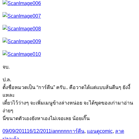
จบ.
ป.ล.
ตั้งชื่อหมวดเป็น “การ์ตีน” ครับ.. คือวาดได้แต่แบบส้นตีนๆ ยังงี้
แหละ
เดี๋ยวไว้ว่างๆ จะเพิ่มเมนูข้างล่างหน่อย จะได้ขุดของเก่ามาอ่าน
ง่ายๆ
นี่ขนาดตัวเองยังหาเองไม่เจอเลย น้อยเกิ๊น
Posted
Author
Categories
Tags
09/09/2011
16/12/2011
iannnnn
การ์ตีน
,
แอนดู
comic
,
ลาด
on
ปลาเค้า