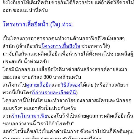
ยังไงก็เอาให้เต็มที่ครับ ช่วยกันได้ก็ควรช่วย แต่ถ้าคิดวิธีช่วยไม่
ออก ขอแนะนำนี่ครับ
โครงการเสื้อยืดน้ำ (ใจ) ท่วม
เป็นโครงการอาสาจากคนทำงานด้านกราฟิกดีไซน์หลายๆ
สำนัก (เจ้าเดียวกับ
โครงการเสื้อถึงใจ
ช่วยทหารใต้)
มาจับมือกัน และผลิตเสื้อยืดเพื่อนำรายได้ทั้งหมดไปช่วยเหลือผู้
ประสบภัยน้ำท่วมครับ
โดยมีนักออกแบบเสื้อยืดใจดีมาช่วยกันสร้างสรรค์ลายส่งมา
เยอะเลย ขายตัวละ 300 บาทถ้วนครับ
สนใจกดไป
ดูลายเสื้อยืด
และ
วิธีสั่งจอง
ได้เลย (หรือถ้าสงสัยว่า
พวกนี้เป็นใคร
ก็อ่านรายละเอียดที่นี่
)
โครงการนี้โปร่งใส และทำจากใจของอาสาสมัครและนักออก
แบบจริงๆ ผมเอาหัวเป็นประกันครับ
ส่วน
ร้านโมนามาเฟีย
ของโบว์ ที่เป็นฝ่ายดูแลการผลิตเสื้อยืดนั้น
ขอบอกว่างานนี้ “เราได้กำไรครับ”
แต่กำไรนั้นก็ขอไว้เป็นค่าดำเนินการ ซึ่งจะว่าไปมันก็คือต้นทุน