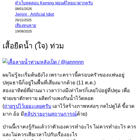
ทำเว็บทดสอบ Kerning ฟอนต์ไทยมาฝากครับ
08/01/2026
Jemini : Artificial Idiot
26/11/2025
เสียงหนูหาย
19/08/2025
เสื้อยืดน้ำ (ใจ) ท่วม
ผมไม่รู้จะเริ่มต้นยังไง เพราะคราวนี้ครอบครัวของแฟนอยู่
ปทุมธานีก็อยู่ในพื้นที่เสี่ยงมากด้วย (11 ต.ค.)
สองอาทิตย์ที่ผ่านมา เวลาว่างมีเท่าไหร่ก็เลยไปอยู่ที่ปทุม เพื่อ
ช่วยเขาตักทราย ผลิตกำแพงกันน้ำไว้ตลอด
(
ถ่ายรูปไว้เยอะเลยครับ
เอาไว้สร้างภาพหล่อๆ กดไปดูได้ ขี้อวด
มาก อ้อ มี
คลิปรายงานสถานการณ์
ด้วย)
ป่านนี้เราคงรู้กันแล้วว่าตัวเองควรทำอะไร ไม่ควรทำอะไร ควร
และไม่ควรเสียเวลาไปกับเรื่องอะไร