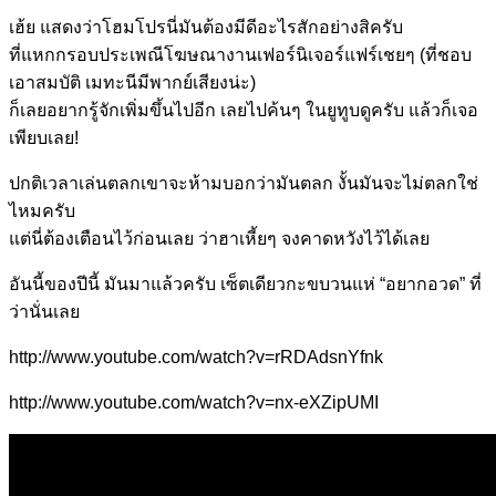
เฮ้ย แสดงว่าโฮมโปรนี่มันต้องมีดีอะไรสักอย่างสิครับ
ที่แหกกรอบประเพณีโฆษณางานเฟอร์นิเจอร์แฟร์เชยๆ (ที่ชอบ
เอาสมบัติ เมทะนีมีพากย์เสียงน่ะ)
ก็เลยอยากรู้จักเพิ่มขึ้นไปอีก เลยไปค้นๆ ในยูทูบดูครับ แล้วก็เจอ
เพียบเลย!
ปกติเวลาเล่นตลกเขาจะห้ามบอกว่ามันตลก งั้นมันจะไม่ตลกใช่
ไหมครับ
แต่นี่ต้องเตือนไว้ก่อนเลย ว่าฮาเหี้ยๆ จงคาดหวังไว้ได้เลย
อันนี้ของปีนี้ มันมาแล้วครับ เซ็ตเดียวกะขบวนแห่ “อยากอวด” ที่
ว่านั่นเลย
http://www.youtube.com/watch?v=rRDAdsnYfnk
http://www.youtube.com/watch?v=nx-eXZipUMI