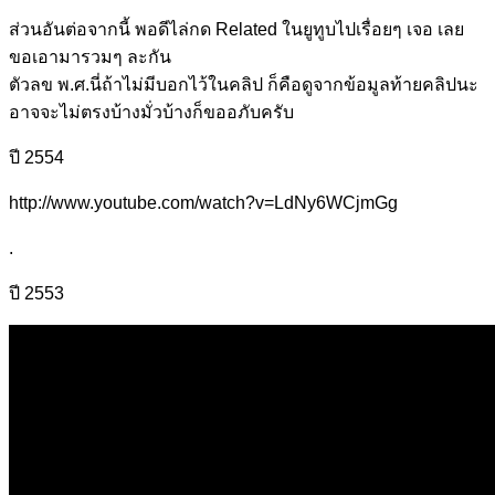
ส่วนอันต่อจากนี้ พอดีไล่กด Related ในยูทูบไปเรื่อยๆ เจอ เลย
ขอเอามารวมๆ ละกัน
ตัวลข พ.ศ.นี่ถ้าไม่มีบอกไว้ในคลิป ก็คือดูจากข้อมูลท้ายคลิปนะ
อาจจะไม่ตรงบ้างมั่วบ้างก็ขออภับครับ
ปี 2554
http://www.youtube.com/watch?v=LdNy6WCjmGg
.
ปี 2553