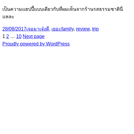
เป็นความแฮปปี้แบบเดียวกับที่ผมเห็นจากร้านรสธรรมชาตินี่
แหละ
Posted
Categories
Tags
28/08/2017
เจอมาเจ๋งดี
,
เยอะ
family
,
review
,
trip
on
Page
Page
Page
Posts
1
2
…
10
Next page
Proudly powered by WordPress
pagination