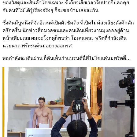
ของวัสดุและสินค้าโดยเฉพาะ ขี้เกียจเสียเวลาจีบปากจีบคอคุย
กับคนที่ไม่ได้รู้เรื่องจริงๆ ก็จะขอข้ามเลยละกัน
ซึ่งดันมีบูทนึงที่จัดอีเวนต์เปิดตัวซัมติง ที่เปิดไมค์ส่งเสียงดังคึกคัก
ครึกครื้น นักข่าวสื่อมวลชนและคนเดินเที่ยวงานมุงอออยู่ด้าน
หน้าเพียบเลย ผมชะโงกดูก็พบว่า โอเคแหละ พริตตี้กำลังเดิน
นวยนาด พรีเซนต์นมอย่างออกรส
พอกำลังจะเดินผ่าน ก็ดันเห็นว่าแบรนด์นี้พี่ไม่ใช่แค่นมพริตตี้…