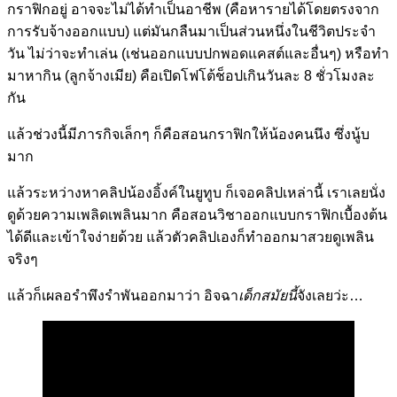
กราฟิกอยู่ อาจจะไม่ได้ทำเป็นอาชีพ (คือหารายได้โดยตรงจาก
การรับจ้างออกแบบ) แต่มันกลืนมาเป็นส่วนหนึ่งในชีวิตประจำ
วัน ไม่ว่าจะทำเล่น (เช่นออกแบบปกพอดแคสต์และอื่นๆ) หรือทำ
มาหากิน (ลูกจ้างเมีย) คือเปิดโฟโต้ช็อปเกินวันละ 8 ชั่วโมงละ
กัน
แล้วช่วงนี้มีภารกิจเล็กๆ ก็คือสอนกราฟิกให้น้องคนนึง ซึ่งนู้บ
มาก
แล้วระหว่างหาคลิปน้องอิ้งค์ในยูทูบ ก็เจอคลิปเหล่านี้ เราเลยนั่ง
ดูด้วยความเพลิดเพลินมาก คือสอนวิชาออกแบบกราฟิกเบื้องต้น
ได้ดีและเข้าใจง่ายด้วย แล้วตัวคลิปเองก็ทำออกมาสวยดูเพลิน
จริงๆ
แล้วก็เผลอรำพึงรำพันออกมาว่า อิจฉา
เด็กสมัยนี้
จังเลยว่ะ…