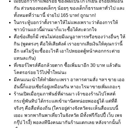
เมียบอกว่ากาแฟอร่อย ของผมเป็นโก้โก้เย็น อร่อยเหมือน
กัน ส่วนของทอดเล็กๆ น้อยๆ ของเด็กก็ธรรมดาทั่วไป และ
ทั้งหมดที่ว่ามานี้ จ่ายไป 165 บาท! ถูกมาก!
ในกระทู้บอกว่าตั้งราคาให้ไม่แพงเพราะว่าต้องการให้
ชาวบ้านแถวนี้ผ่านมาก็แวะซื้อได้สะดวกใจ
คือข้อเสียก็มี เช่นไม่ค่อยมีเมนูอาหารหรือของว่างอื่นๆ ให้
กิน (พูดตรงๆ คือให้เสียตังค์ เราอยากเสียเงินให้คุณกว่านี้
อีก แต่ไม่รู้จะซื้ออะไรดี เอาไปหยอดตู้หน้าคอกกระต่าย
แทนละกัน)
ที่เซอร์ไพรส์คือกล้วยตาก ซื้อเพิ่มมาอีก 30 บาท แล้วดัน
โคตรอร่อย ไว้ไปซ้ำใหม่นะ
มีคนแนะนำให้ทำผัดกะเพรา อาหารตามสั่ง ฯลฯ ขาย เออ
อันนี้ก็แอบเชียร์อยู่เหมือนกัน หาอะไรมาขายเพิ่มเถอะๆ
ร้านเปิดเมื่อกุมภาพันธ์ที่ผ่านมา เจ้าของร้านไปโพสต์
กระทู้พันทิป ได้กระแสเข้ามานิดหน่อยพออยู่ได้ แต่ที่ดี
จริงๆ คือสื่อท้องถิ่น (ใครอยู่ต่างจังหวัดจะเห็นสื่อแบบนี้
เยอะ พวกพากินพาเที่ยวในจังหวัด มีทั้งฟรีก๊อปปี้ เว็บ เพจ
กรุ๊ป ไรงี้) พอลงทีนึงคนมากันร้านแตกเลย หลังจากนั้นก็