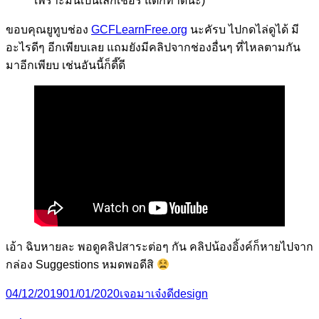
เพราะมันเป็นเลกเชอร์ แต่ก็ทำดีนะ)
ขอบคุณยูทูบช่อง
GCFLearnFree.org
นะคัรบ ไปกดไล่ดูได้ มี
อะไรดีๆ อีกเพียบเลย แถมยังมีคลิปจากช่องอื่นๆ ที่ไหลตามกัน
มาอีกเพียบ เช่นอันนี้ก็ดี๊ดี
เอ้า ฉิบหายละ พอดูคลิปสาระต่อๆ กัน คลิปน้องอิ้งค์ก็หายไปจาก
กล่อง Suggestions หมดพอดีสิ
Posted
Categories
Tags
04/12/2019
01/01/2020
เจอมาเจ๋งดี
design
on