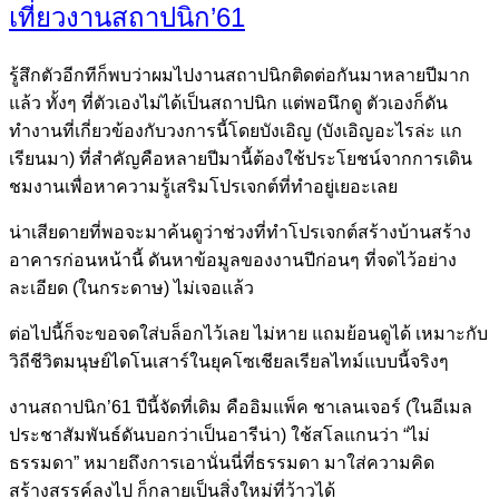
เที่ยวงานสถาปนิก’61
รู้สึกตัวอีกทีก็พบว่าผมไปงานสถาปนิกติดต่อกันมาหลายปีมาก
แล้ว ทั้งๆ ที่ตัวเองไม่ได้เป็นสถาปนิก แต่พอนึกดู ตัวเองก็ดัน
ทำงานที่เกี่ยวข้องกับวงการนี้โดยบังเอิญ (บังเอิญอะไรล่ะ แก
เรียนมา) ที่สำคัญคือหลายปีมานี้ต้องใช้ประโยชน์จากการเดิน
ชมงานเพื่อหาความรู้เสริมโปรเจกต์ที่ทำอยู่เยอะเลย
น่าเสียดายที่พอจะมาค้นดูว่าช่วงที่ทำโปรเจกต์สร้างบ้านสร้าง
อาคารก่อนหน้านี้ ดันหาข้อมูลของงานปีก่อนๆ ที่จดไว้อย่าง
ละเอียด (ในกระดาษ) ไม่เจอแล้ว
ต่อไปนี้ก็จะขอจดใส่บล็อกไว้เลย ไม่หาย แถมย้อนดูได้ เหมาะกับ
วิถีชีวิตมนุษย์ไดโนเสาร์ในยุคโซเชียลเรียลไทม์แบบนี้จริงๆ
งานสถาปนิก’61 ปีนี้จัดที่เดิม คืออิมแพ็ค ชาเลนเจอร์ (ในอีเมล
ประชาสัมพันธ์ดันบอกว่าเป็นอารีน่า) ใช้สโลแกนว่า “ไม่
ธรรมดา” หมายถึงการเอานั่นนี่ที่ธรรมดา มาใส่ความคิด
สร้างสรรค์ลงไป ก็กลายเป็นสิ่งใหม่ที่ว้าวได้