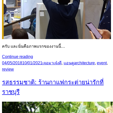
ครับ และนั่นคือภาพแรกของงานนี้…
เที่ยว
Continue reading
Posted
งาน
Categories
Tags
04/05/2018
10/01/2021
เจอมาเจ๋งดี
,
แอนดู
architecture
,
event
,
on
สถาปนิก’61
review
รสธรรมชาติ: ร้านกาแฟกระต่ายน่ารักที่
ราชบุรี