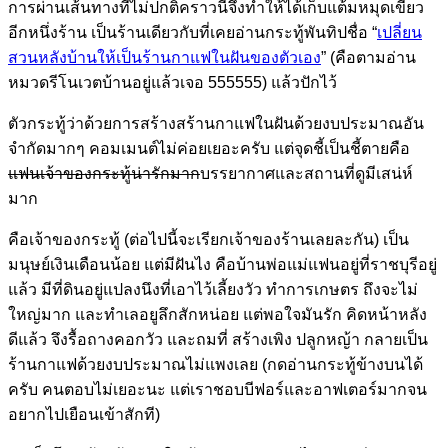
การผ่านเส้นทางที่ไม่ปกติคราวนี้จึงทำให้ได้เก็บแต้มหมุดเขียว
อีกหนึ่งร้าน เป็นร้านเดียวกับที่เคยอ่านกระทู้พันทิปชื่อ “
เปลี่ยน
สวนหลังบ้านให้เป็นร้านกาแฟในฝันของตัวเอง
” (คือตามอ่าน
หมวดรีโนเวตบ้านอยู่แล้วเจอ 555555) แล้วปักไว้
ตัวกระทู้ว่าด้วยการสร้างสร้านกาแฟในฝันด้วยงบประมาณอัน
จำกัดมากๆ คอมเมนต์ไม่ค่อยเยอะครับ แต่จุดชี้เป็นชี้ตายคือ
แฟนเจ้าของกระทู้น่ารักมาก
บรรยากาศและสถานที่ดูมีเสน่ห์
มาก
คือเจ้าของกระทู้ (ต่อไปนี้จะเรียกเจ้าของร้านเลยละกัน) เป็น
มนุษย์เงินเดือนน้อย แต่มีฝันไง คือบ้านพ่อแม่แฟนอยู่ที่ราชบุรีอยู่
แล้ว มีที่ดินอยู่แปลงนึงที่เอาไว้เลี้ยงวัว ทำการเกษตร ถึงจะไม่
ใหญ่มาก และทำเลอยูลึกสักหน่อย แต่พอใจมันรัก คิดหน้าหลัง
ดีแล้ว จึงรื้อถางคอกวัว และถมที่ สร้างเพิง ปลูกหญ้า กลายเป็น
ร้านกาแฟด้วยงบประมาณไม่แพงเลย (กดอ่านกระทู้ข้างบนได้
ครับ คนตอบไม่เยอะนะ แต่เราชอบบีฟอร์และอาฟเตอร์มากจน
อยากไปเยือนเข้าสักที)