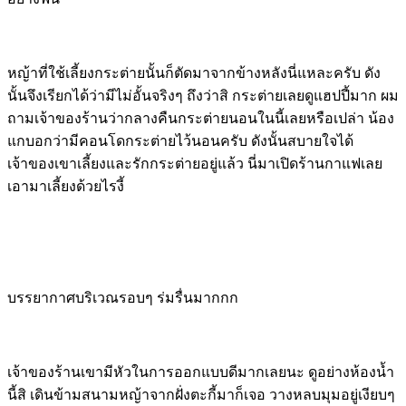
หญ้าที่ใช้เลี้ยงกระต่ายนั้นก็ตัดมาจากข้างหลังนี่แหละครับ ดัง
นั้นจึงเรียกได้ว่ามีไม่อั้นจริงๆ ถึงว่าสิ กระต่ายเลยดูแฮปปี้มาก ผม
ถามเจ้าของร้านว่ากลางคืนกระต่ายนอนในนี้เลยหรือเปล่า น้อง
แกบอกว่ามีคอนโดกระต่ายไว้นอนครับ ดังนั้นสบายใจได้
เจ้าของเขาเลี้ยงและรักกระต่ายอยู่แล้ว นี่มาเปิดร้านกาแฟเลย
เอามาเลี้ยงด้วยไรงี้
บรรยากาศบริเวณรอบๆ ร่มรื่นมากกก
เจ้าของร้านเขามีหัวในการออกแบบดีมากเลยนะ ดูอย่างห้องน้ำ
นี้สิ เดินข้ามสนามหญ้าจากฝั่งตะกี้มาก็เจอ วางหลบมุมอยู่เงียบๆ