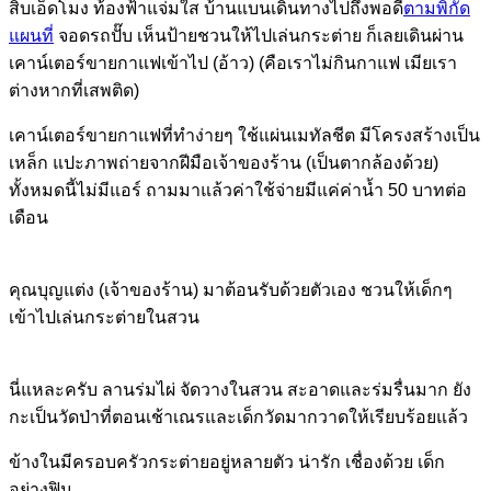
สิบเอ็ดโมง ท้องฟ้าแจ่มใส บ้านแบนเดินทางไปถึงพอดี
ตามพิกัด
แผนที่
จอดรถปั๊บ เห็นป้ายชวนให้ไปเล่นกระต่าย ก็เลยเดินผ่าน
เคาน์เตอร์ขายกาแฟเข้าไป (อ้าว) (คือเราไม่กินกาแฟ เมียเรา
ต่างหากที่เสพติด)
เคาน์เตอร์ขายกาแฟที่ทำง่ายๆ ใช้แผ่นเมทัลชีต มีโครงสร้างเป็น
เหล็ก แปะภาพถ่ายจากฝีมือเจ้าของร้าน (เป็นตากล้องด้วย)
ทั้งหมดนี้ไม่มีแอร์ ถามมาแล้วค่าใช้จ่ายมีแค่ค่าน้ำ 50 บาทต่อ
เดือน
คุณบุญแต่ง (เจ้าของร้าน) มาต้อนรับด้วยตัวเอง ชวนให้เด็กๆ
เข้าไปเล่นกระต่ายในสวน
นี่แหละครับ ลานร่มไผ่ จัดวางในสวน สะอาดและร่มรื่นมาก ยัง
กะเป็นวัดป่าที่ตอนเช้าเณรและเด็กวัดมากวาดให้เรียบร้อยแล้ว
ข้างในมีครอบครัวกระต่ายอยู่หลายตัว น่ารัก เชื่องด้วย เด็ก
อย่างฟิน