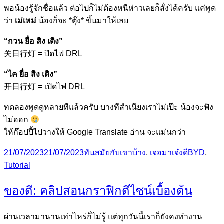
พอน้องรู้จักชื่อแล้ว ต่อไปก็ไม่ต้องหนีห่าวเลยก็สั่งได้ครับ แค่พูด
ว่า
เม่เหม่
น้องก็จะ *ตุ๊ง* ขึ้นมาให้เลย
“กวน ยื่อ สิง เติง”
关日行灯 = ปิดไฟ DRL
“ไค ยื่อ สิง เติง”
开日行灯 = เปิดไฟ DRL
ทดลองพูดดูหลายทีแล้วครับ บางทีสำเนียงเราไม่เป๊ะ น้องจะฟัง
ไม่ออก
ให้ก๊อปปี้ไปวางให้ Google Translate อ่าน จะแม่นกว่า
Posted
Categories
Tags
21/07/2023
21/07/2023
ทันสมัยกับเขาบ้าง
,
เจอมาเจ๋งดี
BYD
,
on
Tutorial
ของดี: คลิปสอนกราฟิกดีไซน์เบื้องต้น
ผ่านเวลามานานเท่าไหร่ก็ไม่รู้ แต่ทุกวันนี้เราก็ยังคงทำงาน