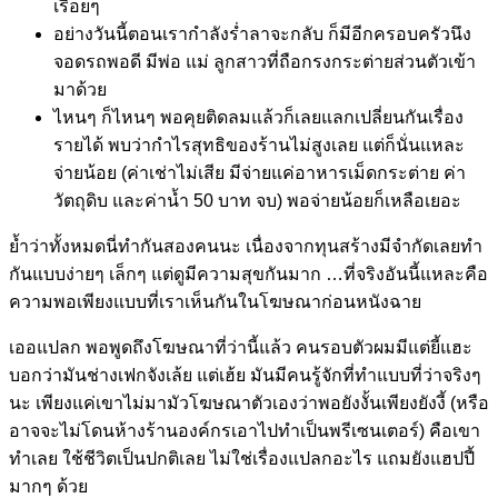
เรื่อยๆ
อย่างวันนี้ตอนเรากำลังร่ำลาจะกลับ ก็มีอีกครอบครัวนึง
จอดรถพอดี มีพ่อ แม่ ลูกสาวที่ถือกรงกระต่ายส่วนตัวเข้า
มาด้วย
ไหนๆ ก็ไหนๆ พอคุยติดลมแล้วก็เลยแลกเปลี่ยนกันเรื่อง
รายได้ พบว่ากำไรสุทธิของร้านไม่สูงเลย แต่ก็นั่นแหละ
จ่ายน้อย (ค่าเช่าไม่เสีย มีจ่ายแค่อาหารเม็ดกระต่าย ค่า
วัตถุดิบ และค่าน้ำ 50 บาท จบ) พอจ่ายน้อยก็เหลือเยอะ
ย้ำว่าทั้งหมดนี่ทำกันสองคนนะ เนื่องจากทุนสร้างมีจำกัดเลยทำ
กันแบบง่ายๆ เล็กๆ แต่ดูมีความสุขกันมาก …ที่จริงอันนี้แหละคือ
ความพอเพียงแบบที่เราเห็นกันในโฆษณาก่อนหนังฉาย
เออแปลก พอพูดถึงโฆษณาที่ว่านี้แล้ว คนรอบตัวผมมีแต่ยี้แฮะ
บอกว่ามันช่างเฟกจังเล้ย แต่เฮ้ย มันมีคนรู้จักที่ทำแบบที่ว่าจริงๆ
นะ เพียงแค่เขาไม่มามัวโฆษณาตัวเองว่าพอยังงั้นเพียงยังงี้ (หรือ
อาจจะไม่โดนห้างร้านองค์กรเอาไปทำเป็นพรีเซนเตอร์) คือเขา
ทำเลย ใช้ชีวิตเป็นปกติเลย ไม่ใช่เรื่องแปลกอะไร แถมยังแฮปปี้
มากๆ ด้วย