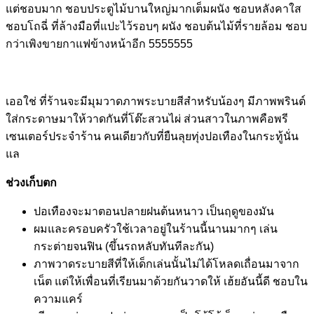
แต่ชอบมาก ชอบประตูไม้บานใหญ่มากเต็มผนัง ชอบหลังคาใส
ชอบโถฉี่ ที่ล้างมือที่แปะไว้รอบๆ ผนัง ชอบต้นไม้ที่รายล้อม ชอบ
กว่าเพิงขายกาแฟข้างหน้าอีก 5555555
เออใช่ ที่ร้านจะมีมุมวาดภาพระบายสีสำหรับน้องๆ มีภาพพรินต์
ใส่กระดาษมาให้วาดกันที่โต๊ะสวนไผ่ ส่วนสาวในภาพคือพรี
เซนเตอร์ประจำร้าน คนเดียวกับที่ยืนลุยทุ่งปอเทืองในกระทู้นั่น
แล
ช่วงเก็บตก
ปอเทืองจะมาตอนปลายฝนต้นหนาว เป็นฤดูของมัน
ผมและครอบครัวใช้เวลาอยู่ในร้านนี้นานมากๆ เล่น
กระต่ายจนฟิน (ขึ้นรถหลับทันทีละกัน)
ภาพวาดระบายสีที่ให้เด็กเล่นนั้นไม่ได้โหลดเถื่อนมาจาก
เน็ต แต่ให้เพื่อนที่เรียนมาด้วยกันวาดให้ เฮ้ยอันนี้ดี ชอบใน
ความแคร์