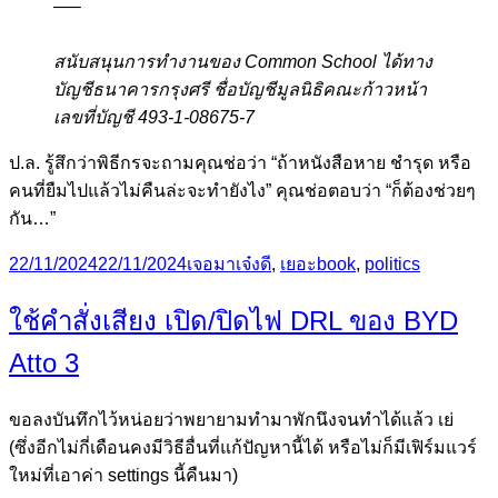
—–
สนับสนุนการทำงานของ Common School ได้ทาง
บัญชีธนาคารกรุงศรี ชื่อบัญชีมูลนิธิคณะก้าวหน้า
เลขที่บัญชี 493-1-08675-7
ป.ล. รู้สึกว่าพิธีกรจะถามคุณช่อว่า “ถ้าหนังสือหาย ชำรุด หรือ
คนที่ยืมไปแล้วไม่คืนล่ะจะทำยังไง” คุณช่อตอบว่า “ก็ต้องช่วยๆ
กัน…”
Posted
Categories
Tags
22/11/2024
22/11/2024
เจอมาเจ๋งดี
,
เยอะ
book
,
politics
on
ใช้คำสั่งเสียง เปิด/ปิดไฟ DRL ของ BYD
Atto 3
ขอลงบันทึกไว้หน่อยว่าพยายามทำมาพักนึงจนทำได้แล้ว เย่
(ซึ่งอีกไม่กี่เดือนคงมีวิธีอื่นที่แก้ปัญหานี้ได้ หรือไม่ก็มีเฟิร์มแวร์
ใหม่ที่เอาค่า settings นี้คืนมา)