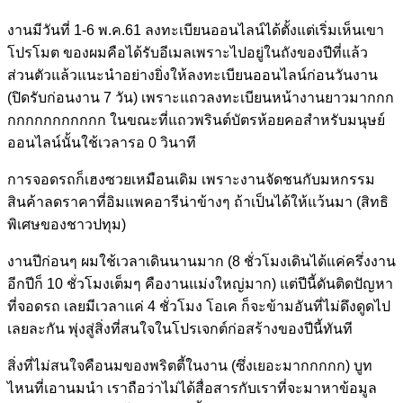
งานมีวันที่ 1-6 พ.ค.61 ลงทะเบียนออนไลน์ได้ตั้งแต่เริ่มเห็นเขา
โปรโมต ของผมคือได้รับอีเมลเพราะไปอยู่ในถังของปีที่แล้ว
ส่วนตัวแล้วแนะนำอย่างยิ่งให้ลงทะเบียนออนไลน์ก่อนวันงาน
(ปิดรับก่อนงาน 7 วัน) เพราะแถวลงทะเบียนหน้างานยาวมากกก
กกกกกกกกกกก ในขณะที่แถวพรินต์บัตรห้อยคอสำหรับมนุษย์
ออนไลน์นั้นใช้เวลารอ 0 วินาที
การจอดรถก็เฮงซวยเหมือนเดิม เพราะงานจัดชนกับมหกรรม
สินค้าลดราคาที่อิมแพคอารีน่าข้างๆ ถ้าเป็นได้ให้แว้นมา (สิทธิ
พิเศษของชาวปทุม)
งานปีก่อนๆ ผมใช้เวลาเดินนานมาก (8 ชั่วโมงเดินได้แค่ครึ่งงาน
อีกปีก็ 10 ชั่วโมงเต็มๆ คืองานแม่งใหญ่มาก) แต่ปีนี้ดันติดปัญหา
ที่จอดรถ เลยมีเวลาแค่ 4 ชั่วโมง โอเค ก็จะข้ามอันที่ไม่ดึงดูดไป
เลยละกัน พุ่งสู่สิ่งที่สนใจในโปรเจกต์ก่อสร้างของปีนี้ทันที
สิ่งที่ไม่สนใจคือนมของพริตตี้ในงาน (ซึ่งเยอะมากกกกก) บูท
ไหนที่เอานมนำ เราถือว่าไม่ได้สื่อสารกับเราที่จะมาหาข้อมูล