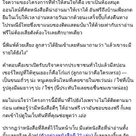
ใจความของโครงการที่ทำให้สนใจก็คือ เขาเป็นห้องสมุด
ออนไลน์ที่คัดหนังสือดีน่าอ่านมาให้เราได้ อันฟรีถึงบ้านเพียงกด
ยืมในเว็บให้เวลาอ่านหลายวันมากด้วยนะเสร็จปั๊บก็ส่งคืนทาง
ไปรษณีย์ไทยซึ่งเขาแนบซองติดแสตมป์มาให้ด้วยเท่ากับเราอ่าน
ฟรีไม่ต้องเสียตังค์อะไรเลยสักบาทเดียว
นี่พิมพ์ด้วยเสียง ลูกสาวได้ยินเข้าเลยหันมาถามว่า “แล้วเขาจะมี
รายได้ยังไง”
คำตอบคือเขาเปิดรับบริจาคจากประชาชนทั่วไปแล้วมีสปอน
เซอร์ใหญ่ที่ให้ทุนเยอะก็คือโก๋แก่ (ลูกถามว่าคือใครเหรอ) —
เป็นขนมถั่วๆ น่ะ หนูเคยเห็นไหมที่เคยขายในเซเว่นน่ะ / ใช่ที่เป็น
รูปลุงมีผมยาวๆ ปะ / ใช่ๆ (นี่ประทับใจเลยขอชื่นชมเขาหน่อย)
ผมไม่แน่ใจว่าโครงการนี้มีที่มาที่ไปยังไงเพราะไม่ได้ติดตามมา
ก่อน แต่พอรู้ว่ามีหนังสือดีๆ ให้อ่านฟรี เรามันชอบของฟรี ก็เลย
กดเข้าไปดูในเว็บทันทีที่คุณช่อพูดว่า
เอ่อ
ปรากฏว่าหนังสือที่ลิสต์ไว้ในหน้าเว็บ มีแต่หนังสือที่น่าอ่านทั้ง
นั้นเลยจริงๆ ด้วย! (
ตัวอย่างหนังสือดี 21 เล่ม
) ก็เลยลองจิ้มๆ จัด