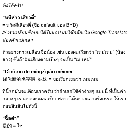
ฟังได้ครับ
“หนีห่าว เสี่ยวตี๋”
= หวัดดีเสี่ยวตี๋ (ชื่อ default ของ BYD)
/// เราเปลี่ยนชื่อเองได้ในแอป ผมใช้กล้องใน Google Translate
ส่องคำแปลเอา
ตัวอย่างการเปลี่ยนชื่อน้อง เช่นของผมเรียกว่า “เหม่เหม” (น้อง
สาว) ซึ่งถ้าผันเสียงตามเป๊ะๆ จะเป็น “เม่-เหม่”
“Cì nǐ xīn de míngzì jiào mèimei”
赐你新的名字叫 妹妹 = ขอเรียกเธอว่า เหม่เหม
ทีนี้รถมันจะเตือนเราครับ ว่าถ้าเธอใช้คำง่ายๆ แบบนี้ ที่เป็นคำ
กลางๆ เราอาจจะเผลอเรียกพลาดได้นะ จะเอาจริงเหรอ ให้เรา
ตอบยืนยันไปดังนี้
“ฉื้อด่า”
是的 = ใช่