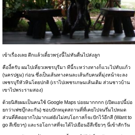
เข้าเรื่องเลย ดึกแล้วเดี๋ยวพรุ่งนี้ไม่ทันตื่นไปส่งลูก
คืองี้ครับ ผมไปเที่ยวเพชรบุรีมา ทีนี้ระหว่างทางก็แวะไปทับแก้ว
(นครปฐม) ก่อน ซึ่งเป็นเส้นทางคนละเส้นกับคนที่มุ่งหน้าจะลง
เพชรบุรีหัวหินโดยปกติ (เราไปเพชรเกษมเส้นเดิม ส่วนชาวบ้าน
เขาไปพระรามสอง)
ด้วยนิสัยผมเป็นคนใช้ Google Maps บ่อยมากกกก (เปิดแอปนี้บ่อ
ยกว่าเฟซบุ๊กละกัน) ชอบปักหมุดสถานที่ที่เคยไปจนรึ่มไปหมด
ส่วนที่คิดอยากไปมากแต่ยังไม่สบโอกาสก็จะปักไว้อีกสี (Want to
go สีเขียวๆ) และรอโอกาสที่จะได้ไปเยือนอีสีเขียวๆ นี่เข้าสักวัน