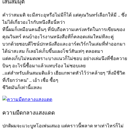
เส้นสมมุติ
คำว่าสมมติ จะมีสระอุหรือไม่มีก็ได้ แต่คุณวินทร์เลือกให้มี .. ซึ่ง
ไม่ได้เกี่ยวอะไรกับหนึงสือนี่หว่า
ทีนี้ผมก็เหมือนคนอื่นๆ ที่นับถือความเคร่งครัดในการเขียนของ
คุณวินทร์ คนบ้าอะไรงานหนังสือทีก็คลอดเล่มใหม่ทีละคู่
บวกด้วยชอบดีไซน์ปกหนังสือและอาร์ตเวิร์กในเล่มที่ทำออกมา
ได้น่าสะสม ก็เลยไล่เก็บขึ้นแผงโชว์สันเท่ๆ ตลอดมา
แต่คงเก็บไม่หมดเพราะบางแนวก็ไม่ชอบ อย่างเล่มนึงที่ชื่อควาย
บินๆ อะไรนี่ซื้อมาแล้วแทบร้อง ไม่ชอบเลย
..แต่สำหรับเส้นสมมติแล้ว เฮียแกพาดหัวไว้ว่าคล้ายๆ “สิ่งมีชีวิต
ที่เรียกว่าคน” .. เอ้า เชื่อ ซื้อๆ
ชีวิตมันก็เท่านี้แหละ
ความมืดกลางแสงแดด
ปกติผมจะแวะบูทโอเพ่นเสมอ แต่คราวนี้พลาด หาเท่าไหร่ก็ไม่