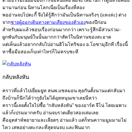
ตามธรรมเนียมของการซื้อหนังสือ ผมจะไล่อ่านการ์ตูนที่รอคอย
มานานก่อน นิทานโลกเนี่ยเป็นเรื่องที่สอง
พออ่านจบไปตะกี้ จึงได้รู้สึกว่ามันเป็นนิทานจริงๆ (แหงล่ะ) ต่าง
จาก
ชายผู้ออกเดินทางตามเสียงของตัวเอง
ของปีก่อน
สำหรับผมแล้วชอบเรื่องก่อนมากกว่า เพราะรู้สึกมีส่วนร่วม-
ผูกพันกับมนุษย์ในนั้นมากกว่าสัตว์ในนิทานของสะอาด
แต่เห็นแล้วอยากกลับไปอ่านฮิโนโทริของ อ.โอซามุอีกที เรื่องนี้
หาซื้อมือสองเก็บเท่าไหร่ก็ไม่ครบซะที
กลับหลังหัน
คราวที่แล้วไปเยี่ยมยูท สนพ.แซลมอน คุยกันตั้งนานแต่กลับมา
ถึงบ้านก็นึกได้ว่ากูยังไม่ได้อุดหนุนเขาเลยนี่หว่า
คราวนี้เลยตั้งใจไปซื้อ “กลับหลังหัน” ของอาร์ต จีโน่ โดยเฉพาะ
แล้วก็เปรมมากครับ อ่านจบรวดเดียวสองเล่มเลย
คืออุตส่าห์พยายามละเลียดๆ อ่านแล้ว แต่ก็ทนความมูมมามไม่
ไหว เสพอย่างตะกละที่สุดจนจบ และฟินมาก