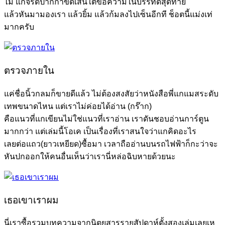
ไม่ แกจรดปากกาขีดเส้นใต้ข้อความในบรรทัดสุดท้าย
แล้วหันมามองเรา แล้วยิ้ม แล้วก้มลงไปเซ็นอีกที ช็อตนี้แม่งเท่
มากครับ
ตรวจภายใน
แค่ชื่อนิ้วกลมก็ขายดีแล้ว ไม่ต้องสงสัยว่าหนังสือพี่แกแมสระดับ
เทพขนาดไหน แต่เราไม่ค่อยได้อ่าน (กร๊าก)
คือแนวที่แกเขียนไม่ใช่แนวที่เราอ่าน เราดันชอบอ่านการ์ตูน
มากกว่า แต่เล่มนี้โอเค เป็นเรื่องที่เราสนใจว่าแกคิดอะไร
เลยต่อแถว(ยาวเหยียด)ซื้อมา เวลาถืออ่านบนรถไฟฟ้าก็กะว่าจะ
หันปกออกให้คนอื่นเห็นว่าเรานี่หล่อฉิบหายด้วยนะ
เธอเขาเราผม
นี่เราซื้อรวมบทความจากนิตยสารรายสัปดาห์ตั้งสองเล่มเลยเห