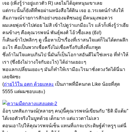
เจอ (เพิ่งรู้ว่าอยู่แถวตัว R) เลยไม่ได้อุดหนุนเขาเลย
แต่กระนั้นก็ยังดีที่พอผ่านหนังสือใต้ดิน เจอ อ.วรเจตน์กำลังให้
สัมภาษณ์รายการสักอย่างของมติชนอยู่ มีคนมุงพอควร
ผมเลยพุ่งเข้าไปต่อย ไม่สิ เข้าไปดูว่าแกมีอะไร แล้วก็เพิ่งรู้ว่าเฮีย
คนข้างๆ คือคุณวรพจน์ พันธุ์พงศ์ โอ้วซื้อเลย (ยัง!)
ก็เดินเข้าไปพลิกๆ ดู เนื้อหาเป็ฯเรื่องที่เราสนใจแต่ก็ไม่ได้ตกผลึก
อะไร คือเป็นพวกเชื่อครึ่งไม่เชื่อครึ่งกับสิ่งที่แกพูด
ซึ่งถ้าไม่ใจแคบเกินไป นี่มันก็เป็นโอกาสอันดีไม่ใช่เหรอ ที่ทำให้
เรา (ซึ่งยังไม่วางใจกับอะไร) ได้อ่านเยอะๆ
พอแลกเปลี่ยนเยอะๆ มันก็ทำให้เรามีอะไรมาชั่งตวงวัดได้นี่นา
เลยจัดซะ
(
ถ่ายไว้ใน อตก ด้วยแหละ
เป็นภาพที่มีคนกด Like น้อยที่สุด
5555 แต่ผมชอบแฮะ)
อ้อๆ บทสัมภาษณ์(หลายๆ คน)นี้คุณวรพจน์เขียนกับ “ธิติ มีแต้ม”
ได้เจอตัวจริงในบูทด้วย เด็กมาก แต่แววตาไม่เลว
ตอนเอาไปให้คุณวรพจน์เซ็น แทนที่แกจะประดิษฐ์คำหรูๆ แต่นี่