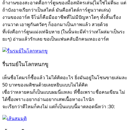
ถ้างานของสะอาดคือการ์ตูนของมือสมัครเล่น(ไม่ใช่ไม่ดีนะ แต่
ถ้าบังอาจเรียกว่าเป็นสไตล์ มันคือสไตล์การ์ตูนวาดเล่น)
งานของอาร์ต จีโน่ก็คือมืออาชีพที่ไม่มีปัญหาใดๆ ทั้งสิ้นเรื่อง
งานวาด เอาพูกันตวัดๆ ก็ออกมาเป็นภาพแล้ว สวยด้วย
ที่เจ๋งคือการ์ตูนแม่งเท่ฉิบหาย (ในนั้นจะมีคำว่าเท่โผล่มาเป็นระ
ยะๆ) อ่านแล้วรักเลย ขอเป็นแฟนคลับอีกคนเหอะอาร์ต
รื่นรมย์ในโลกหนกขู
เห็นชื่อโตมรก็ซื้อแล้ว ไม่ได้คิดอะไร ยิ่งมันอยู่ในโซนขายเล่มละ
50 บาทของมติชนด้วยเลยหยิบแบบไม่ได้คิด
เชื่อว่าหลายคนก็เป็นแบบผมนี่แหละ ที่ซื้อเพราะชื่อคนเขียน ไม่
ได้ซื้อเพราะอยากอ่านอยากเสพเนื้อหาอะไรนัก
จะเรียกว่าดีไหมก็คงไม่ แต่ก็เป็นแบบนี้มาตลอดนี่หว่า :30: