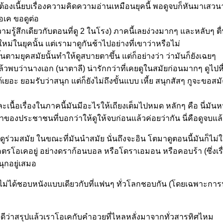
้ต้องเนี้ยบเรื่องความคิดความอ่านเหมือนยุคนี้ พอดูจบก็หันมาเสวนาก
อเค ขอดูต่อ
มรู้สึกเดียวกับตอนที่ดู 2 ในโรง) ภาคนี้เลยง่วงมากๆ และหลับๆ ตื่นๆ
ในยุคนั้น แต่เรามาดูกันช้าไปอย่างที่เขาว่าหรือไม่
ตามยุคสมัยนั้นทำให้ดูสบายตาขึ้น แต่ก็อย่างว่า ว่ามันก็ยังเฉยๆ
้นแล้วพบว่านางเอก (นาตาลี) น่ารักกว่าที่เคยดูในสมัยก่อนมากๆ ดูไปห
เยอะ ยอมรับว่าสนุก แต่ก็ยังไม่ถึงขั้นแบบ เหี้ย สนุกสัสๆ กูจะขอสมัค
ะเนื้อเรื่องในภาคนี้มันมีอะไรให้เถียงเต็มไปหมด หลักๆ คือ นี่ม
้าของประชาชนที่บอกว่าให้ดูให้จบก่อนแล้วค่อยว่ากัน นี่คือดูจบแ
คือดูร่วมสมัย ในขณะที่มันนำสมัย นั่นถึงจะอิน โตมาดูตอนนี้มันก็
ว่าโคตรโอเคอยู่ อย่างดราก้อนบอล หรือโดราเอมอน หรือคอบร้า (ซึ่งเรื
นุกอยู่เสมอ
ม่ได้ชอบหนังแบบเดียวกับที่แฟนๆ ทั่วโลกชอบกัน (โดยเฉพาะการนำ
ดคดีว่าสรุปแล้วเราโอเคกับคำอวยที่ไหลหลั่งมาจากทั่วสารทิศไหม