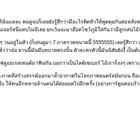
้นั่นแหละ พอดูจบก็เลยยังรู้สึกว่ามีอะไรติดหัวให้พูดคุยกันต่อหลังห
อร์สนี่แทบไม่มีเลย ยกเว้นจะมาอ๊อดโชว์ภูมิใส่กันว่ามีลูกเล่นไอ้นั
วมๆ วนอยู่ในหัว (ก็เล่นดูมา 7 ภาครวดขนาดนี้ 5555555) เลยรู้สึก
ว่าอ๋อ ยานนี้มันมีบทบาทตรงนั้น ตัวละครตัวนี้มันนิสัยยังงี้ เป็นต้
ลูออเรสเซนต์มาฟันกัน บอกว่าเป็นไลต์เซเบอร์ ไอ้เราก็งงๆ เพราะ
ภาคที่สร้างสรรค์ออกมาล้ำอวกาศในโลกภาพยนตร์สมัยก่อน ถือเป
ห้คนอีกหลายล้านคนได้ต่อยอดไปอีกครั้ง (อย่างการ์ตูนคอบร้าก็น่