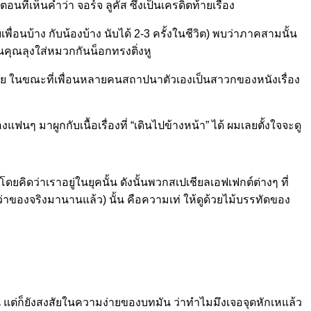
นที่เห็นคำว่า จอร์จ ลูคัส ซึ่งเป็นเครดิตท้ายเรื่อง
พื่อนบ้าง กับน้องบ้าง นับได้ 2-3 ครั้งในชีวิต) พบว่าภาคสามนั้น
นคุณลุงใส่หมวกกันน็อกทรงติ่งหู
้เลย ในขณะที่เพื่อนหลายคนสถาปนาตัวเองเป็นสาวกของหนังเรื่อง
ฟนๆ มาผูกกับเนื้อเรื่องที่ “เดินไปข้างหน้า” ได้ ผมเลยตั้งใจจะดู
โดยคิดว่าเราอยู่ในยุคนั้น ดังนั้นพวกสเปเชียลเอฟเฟกต์ต่างๆ ที่
ว่าของจริงมานานแล้ว) นั้น คือความเท่ ให้ดูด้วยไม้บรรทัดของ
าน แต่ก็ยังสงสัยในความง่ายของบทมัน ว่าทำไมมึงเจอจุดหักเหแล้ว