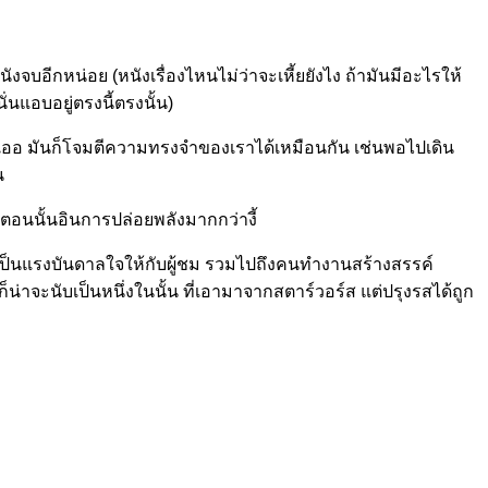
นังจบอีกหน่อย (หนังเรื่องไหนไม่ว่าจะเหี้ยยังไง ถ้ามันมีอะไรให้
่นแอบอยู่ตรงนี้ตรงนั้น)
ว่า เออ มันก็โจมตีความทรงจำของเราได้เหมือนกัน เช่นพอไปเดิน
น
ตอนนั้นอินการปล่อยพลังมากกว่างี้
็นแรงบันดาลใจให้กับผู้ชม รวมไปถึงคนทำงานสร้างสรรค์
าจะนับเป็นหนึ่งในนั้น ที่เอามาจากสตาร์วอร์ส แต่ปรุงรสได้ถูก