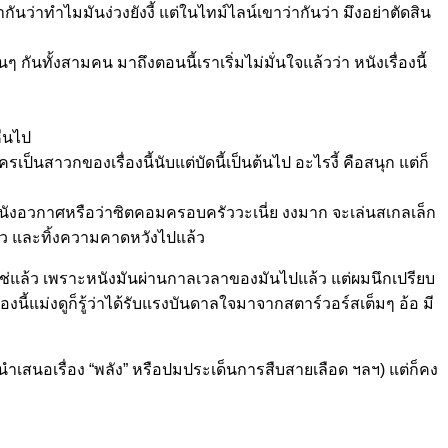
ันว่าทำไมมันง่วงยังงี้ แต่ในไทม์ไลน์เขาว่ากันว่า มึงอย่าตัดสิน
 กันทั้งสามคน มาถึงตอนนี้เราเริ่มไม่มั่นใจแล้วว่า หนังเรื่องนี้
ื่นไป
รเป็นสาวกของเรื่องนี้นับแต่บัดนี้เป็นต้นไป อะไรงี้ คือสนุก แต่ก็
ันหนังอวกาศหรือว่าซิตคอมครอบครัววะเนี่ย งงมาก จะเล่นสเกลเล็ก
ล้ว และทิ้งความคาดหวังไปแล้ว
ไม่ใช่แล้ว เพราะหนังมันผ่านกาลเวลาของมันไปแล้ว แต่ผมนึกเปรียบ
่องนี้แม่งดูก็รู้ว่าได้รับแรงบันดาลใจมาจากสตาร์วอร์สเต็มๆ อ้อ มี
เสนอเรื่อง “พลัง” หรือปมประเด็นการสืบสายเลือด ฯลฯ) แต่ก็คง