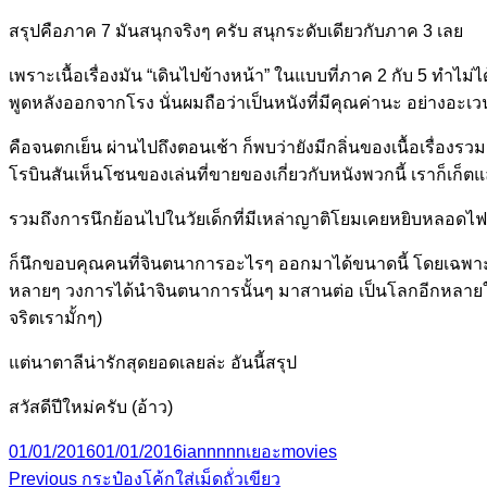
สรุปคือภาค 7 มันสนุกจริงๆ ครับ สนุกระดับเดียวกับภาค 3 เลย
เพราะเนื้อเรื่องมัน “เดินไปข้างหน้า” ในแบบที่ภาค 2 กับ 5 ทำไม่ได
พูดหลังออกจากโรง นั่นผมถือว่าเป็นหนังที่มีคุณค่านะ อย่างอะเวนเจ
คือจนตกเย็น ผ่านไปถึงตอนเช้า ก็พบว่ายังมีกลิ่นของเนื้อเรื่องร
โรบินสันเห็นโซนของเล่นที่ขายของเกี่ยวกับหนังพวกนี้ เราก็เก็ตแล้ว
รวมถึงการนึกย้อนไปในวัยเด็กที่มีเหล่าญาติโยมเคยหยิบหลอดไฟฟ
ก็นึกขอบคุณคนที่จินตนาการอะไรๆ ออกมาได้ขนาดนี้ โดยเฉพาะ
หลายๆ วงการได้นำจินตนาการนั้นๆ มาสานต่อ เป็นโลกอีกหลายใบ ใ
จริตเรามั้กๆ)
แต่นาตาลีน่ารักสุดยอดเลยล่ะ อันนี้สรุป
สวัสดีปีใหม่ครับ (อ้าว)
Posted
Author
Categories
Tags
01/01/2016
01/01/2016
iannnnn
เยอะ
movies
on
Previous
Post
Previous
กระป๋องโค้กใส่เม็ดถั่วเขียว