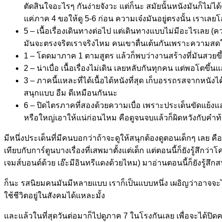
ตัดสินใจอะไรๆ กันง่ายจังวะ แต่ก็นะ สมัยนั้นหนังมันก็ไม่ได
แค่ภาค 4 ขอให้ดู 5-6 ก่อน ความเจ๋งมันอยู่ตรงนั้น เราเลยโ
5 – เนื้อเรื่องเดินทางต่อไป แต่เดินทางแบบไม่มีอะไรเลย (ควา
มันจะตรงจริตเราจริงไหม คนเขาตื่นเต้นกันเพราะความสดใหม่
1 – โดดมาภาค 1 ตามสูตร แล้วก็พบว่างานสร้างที่มันสวยขึ้น
2 – น่าเบื่อ เนื้อเรื่องไม่เดิน เลยหลับกันทุกคน แต่พอโตขึ
3 – ภาคนี้แหละที่ได้เนื้อได้หนังที่สุด เก็บอรรถรสจากหนังได้
สนุกแบบ อืม ดีเหมือนกันนะ
6 – ปิดไตรภาคที่สองด้วยความเบื่อ เพราะประเด็นขัดแย้งแล
หรือใหญ่เอาให้แน่ก่อนไหม คือดูจนจบแล้วก็ผิดหวังกับคำท
มีหนึ่งประเด็นที่มีคนบอกว่าถ้าจะดูให้สนุกต้องดูตอนเด็กๆ เลย 
เทียบกับการ์ตูนบางเรื่องที่เสพมาตั้งแต่เด็ก แต่ตอนนี้ก็ยังรู้สึก
เจมส์บอนด์ด้วย เอ๊ะมีอินทรีแดงด้วยไหม) มาอ่านตอนนี้ก็ยังรู้สึกส
ก็นะ รสนิยมคนมันมีหลายแบบ เราก็เป็นแบบหนึ่ง เผอิญว่าอาจจะไ
ใช้ชีวิตอยู่ในสังคมได้แหละมั้ง
และแล้วในที่สุดวันต่อมาก็ไปดูภาค 7 ในโรงกันเลย เพื่อจะได้ปิ