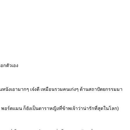
็อกตัวเอง
ดีไซน์ในหนังเอามากๆ เจ๋งดี เหมือนรวมคนเก่งๆ ด้านสถาปัตยกรรมมา
ี พอร์ตแมน ก็ยังเป็นดาราหญิงที่ข้าพเจ้าว่าน่ารักที่สุดในโลก)