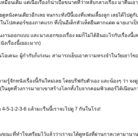
เดิม แต่เนื้อเรื่องก็น่าเบื่อขนาดที่ว่าหลับกลางเรื่อง มาตื่นเอาตอ
นังคนเดียวอีกเลย จนกระทั่งปีนี้เองที่แฟนเลี้ยงลูก เลยได้ไปดูกับเ
็นในโปสเตอร์ของภาคแรก ที่เป็นอีเด็กหัวเห็ดยืนตากแดด ฉายเงาเป็
ในงานออกแบบ และนางเอกของเรื่อง ผมก็ไม่ได้อินอะไรกับเรื่องนี
ังเรื่องนี้เยอะมาก)
่ามันโอเคนะ ผู้กำกับก็เก่งนะ สามารถเย็บเอาความทรงจำในวัยเยาว์ของแ
มรู้จักหนังเรื่องนี้กันใหม่เลย โดยบรีฟกับตัวเอง และน้องๆ ว่า จงดู
จอ (ในยุคที่วงการมายาเขาสร้างโลกทั้งใบจากคอมพิวเตอร์ได้เนียนก
-5-1-2-3-6 แล้วมะรืนนี้เราจะไปดู 7 กันในโรง!
ร ในขณะที่ทำใจเตรียมไว้แล้วว่าเราจะได้ดูหนังที่ผ่านกาลเวลามาน