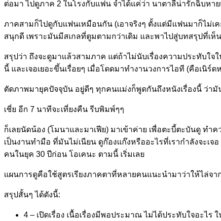
ต่อมา ไปดูภาค 2 ในโรงกับแฟน จำได้แค่ว่า นาตาลีน่ารักฉิบหายเหมือน
ภาคสามก็ไปดูกับแฟนเหมือนกัน (เอาจริงๆ ตั้งแต่มีแฟนมาก็ไม่เคยดูห
สนุกดี เพราะมันมีสเกลที่ตูมตามกว่าเดิม และพาไปสู่บทสรุปที่เห
สรุปว่า ถึงจะดูมาแล้วสามภาค แต่ถ้าไม่นับเรื่องความประทับใจ
นี้ และเจอเยอะขึ้นเรื่อยๆ เมื่อโดดมาทำงานวงการไอที (คือเนิร์ดหน
ตัดภาพมายุคปัจจุบัน อยู่ดีๆ ทุกคนแม่งก็พูดกันถึงหนังเรื่องนี้ ว
เชี่ย อีก 7 นาทีจะเที่ยงคืน รีบพิมพ์ๆๆ
ก็เลยนัดน้อง (โมนาและมาเฟีย) มาเข้าค่าย เพื่อตะบี้ตะบันดู ทำควา
เป็นงานทำมือ ที่มันไม่เนียน ดูก๊องแก๊งหรืออะไรที่เรากำลังจะเ
คนในยุค 30 ปีก่อน โอเคนะ ตามนี้ เริ่มเลย
แผนการดูคือใช้สูตรเรียงภาคตาที่หลายคนแนะนำมาว่าให้ไล่จาก 4
สรุปสั้นๆ ได้ดังนี้:
4 – เปิดเรื่อง เนื้อเรื่องมีพอประมาณ ไม่ได้ประทับใจอะไ