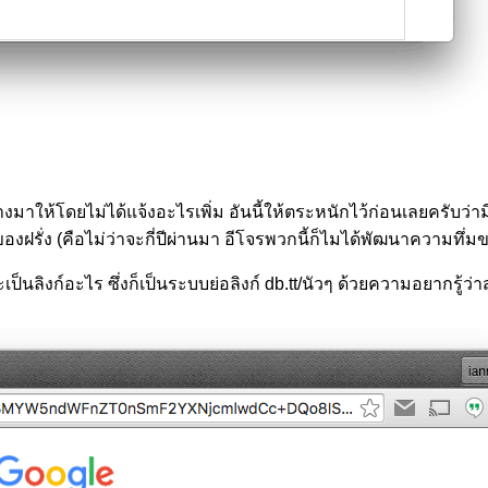
อย่างมาให้โดยไม่ได้แจ้งอะไรเพิ่ม อันนี้ให้ตระหนักไว้ก่อนเลยครั
ๆ ของฝรั่ง (คือไม่ว่าจะกี่ปีผ่านมา อีโจรพวกนี้ก็ไมได้พัฒนาความ
็นลิงก์อะไร ซึ่งก็เป็นระบบย่อลิงก์ db.tt/นัวๆ ด้วยความอยากรู้ว่า