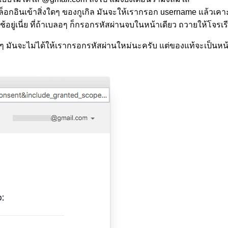
การล็อกอินเข้าสิ่งใดๆ ของกูเกิล มันจะให้เรากรอก username แล้วเ
้อยู่เนี่ย ที่ถ้าเบลอๆ ก็กรอกรหัสผ่านจบในหน้าเดียว ถวายให้โจรเร
ใดๆ มันจะไม่ได้ให้เรากรอกรหัสผ่านใหม่นะครับ แต่ของแท้จะเป็นหน