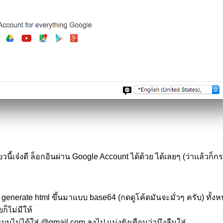
ยวนี้เจ๋งดี ล็อกอินผ่าน Google Account ได้ด้วย ได้เลยๆ (ว่าแล้วก็ก
บบ generate html ขึ้นมาแบบ base64 (กดดูโค้ดมันจะมั่วๆ ครับ) ท
็ไม่มีให้
บบไม่ได้ใส่ @gmail.com ลงไป แม่งยังเตือนว่ามึงลืมใส่