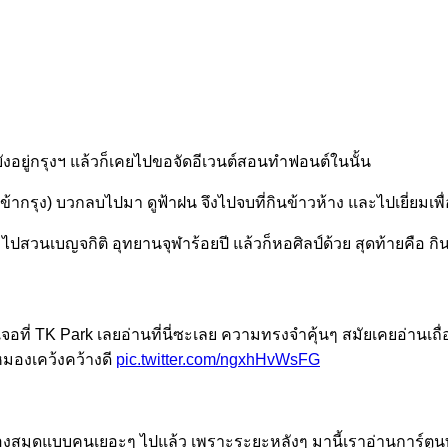
่ยังอยู่กรุงฯ แล้วก็เคยไปขอจัดอีเวนต์สอนทำฟอนต์ในนั้น
้ากรุง) บวกลบไปมา ดูฟ้าฝน จึงไปจบที่กินข้าวห้าง และไปเยี่ยมเพื่อ
เบญจกิติ อุทยานจุฬาร้อยปี แล้วก็หอศิลป์ด้วย สุดท้ายคือ กินข้า
จอที่ TK Park เลยอ่านที่นี่ซะเลย ความทรงจำคุ้นๆ สมัยเคยอ่านเถ
หมองเคว้งคว้างดี
pic.twitter.com/ngxhHvWsFG
้องสมุดแบบคนเยอะๆ ไปแล้ว เพราะระยะหลังๆ มานี้เราอ่านการ์ตูนทุก