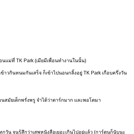
นแม่ที่ TK Park (เมียมีเพื่อนทำงานในนั้น)
วกินหนมกันเสร็จ ก็เข้าไปนอนกลิ้งอยู่ TK Park เกือบครึ่งวัน
ื่อนสมัยเด็กพรั่งพรู จำได้ว่าดาร์กมาก และพอโตมา
วัน จนรู้สึกว่าเสพหนังสือเยอะเกินไปอยู่แล้ว (การ์ตูนก็นับนะ