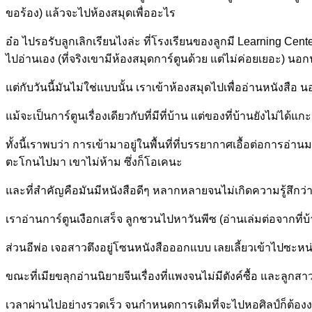
ขอร้อง) แล้วจะไปห้องสมุดเพื่ออะไร
อ๋อ ไปรอรับลูกเลิกเรียนไงล่ะ ที่โรงเรียนของลูกมี Learning Cent
ไปอ่านเอง (ที่จริงเขามีห้องสมุดการ์ตูนด้วย แต่ไม่ค่อยเยอะ) นอกน
แต่กับวันนี้มันไม่ใช่แบบนั้น เราเข้าห้องสมุดไปเพื่ออ่านหนังสือ น
แม้จะเป็นการ์ตูนเรื่องเดียวกับที่มีที่บ้าน แต่ของที่บ้านยังไม่ได้แ
ทั้งนี้เราพบว่า การเข้ามาอยู่ในพื้นที่ที่บรรยากาศเอื้อต่อการอ่าน
ตะโกนไปมา เขาไม่ห้าม ซึ่งก็โอเคนะ
และที่สำคัญคือมันมีหนังสือดีๆ หลากหลายจนไม่เกิดความรู้สึกว่า 
เราอ่านการ์ตูนเงือกเสร็จ ลูกชวนไปหาวันพีซ (อ่านเล่มต่อจากที่บ้
ส่วนอีพ่อ เจอสาวตึงอยู่โซนหนังสือออกแบบ เลยเลี้ยวเข้าไปซะหน
ขณะที่เมียขลุกอ่านนิยายจีนเรื่องที่แพงจนไม่มีตังค์ซื้อ และล
เวลาผ่านไปอย่างรวดเร็ว จนกำหนดการเดิมที่จะไปหอศิลป์ก็ต้