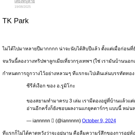
เสียงหนูหาย
19/08/2025
TK Park
ไม่ได้ไปมาหลายปีมากกกก น่าจะนับได้สิบปีแล้ว ตั้งแต่เมื่อก่อนที
จนวันนี้ลองวางทริปพาลูกเมียเที่ยวกรุงเทพฯ (ใช่ เรามันบ้านนอกเข
กำหนดการถูกวางไว้อย่างหลวมๆ ทีแรกจะไปเดินเล่นบรรทัดทอง ไปสวน
ซีรีส์เงือก ของ อ.รูมิโกะ
ของสยามทำมาครบ 3 เล่ม เรามีดองอยู่ที่บ้านแล้วแต่เ
อ่านอีกครั้งก็ยังชอบผลงานแกยุคดาร์กๆ แบบนี้ หม่น
— iannnnn  (@iannnnn)
October 9, 2024
ทีแรกก็ไม่ได้คาดหวังว่าจะอยู่นาน คือลืมความรู้สึกของการอยู่ห