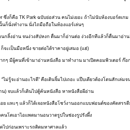
er ซึ่งก็คือ TK Park ฉบับย่อส่วน คนไม่เยอะ ถ้าไม่นับห้องบอร์ดเกม 
ั้นก็นั่งทำงาน นั่งไถมือถือในห้องแอร์เล่นๆ
อนกลิ้งอ่าน จนง่วงสัปหงก ตื่นมาก็อ่านต่อ ง่วงอีกทีแล้วก็ตื่นมาอ่าน
กะ ก็จะเป็นมือหนึ่ง ขายต่อได้ราคาอยู่เสมอ (แฮ่)
มากๆ มีผู้คนที่เข้ามาอ่านหนังสือ มาทำงาน มาเปิดคอมพิวเตอร์ ก๊อกแก๊
“ไม่รู้จะอ่านอะไรดี” คือเดินจิ้มไปเถอะ แป๊บเดียวต้องโดนสักเล่มจน
าน) จบแล้วก็เดินไปตู้ค้นหนังสือ หาหนังสือผีอ่าน
่อย แหะๆ แล้วก็ได้เจอหนังสือโชว์งานออกแบบฟอนต์ของคัดสรรดีมาก 
ูกสาวคนโตเอาไอแพดมานอนวาดรูปในช่องรูปรังผึ้ง
องงดไปก่อนเพราะรถติดมหาศาลแล้ว