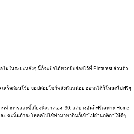
ือไม่ในระยะหลังๆ นี้ก็จะปักไอ้พวกยิบย่อยไว้ที่ Pinterest ส่วนตัว
up เสร็จก่อนโว้ย ขอปล่อยโชว์พลังกันหน่อย อยากได้ก็โหลดไปฟรีๆ
านทำการและขี้เกียจนั่งวาดเอง :30: แต่บางอันก็ฟรีเฉพาะ Home
หละ ฉะนั้นถ้าจะโหลดไปใช้ทำมาหากินก็เข้าไปอ่านกติกาให้ดีๆ