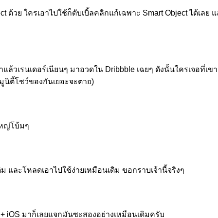
bject ด้วย ใครเอาไปใช้ก็ดับเบิ้ลคลิกแก้เฉพาะ Smart Object ได้เล
าแล้วเรนเดอร์เนียนๆ มาอวดใน Dribbble เฉยๆ ดังนั้นใครเจอที่เขา
มมูนิตี้โชว์ของกันเยอะจะตาย)
ใหญ่โบ้มๆ
นเดิม และโหลดเอาไปใช้ง่ายเหมือนเดิม ขอกราบเจ้านี้จริงๆ
e 5 + iOS มาก็เลยแจกมันซะสองอย่างเหมือนเดิมครับ