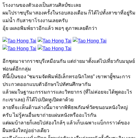
โรงงานของตัวเองเป็นสวนศิลป์ซะเลย
ผมไปราชบุรีมาสองครั้งในรอบสองเดือน ก็ได้ไปทั้งสาขาที่อยู่ริม
แม่น้ำ กับสาขาโรงงานเลยครับ
อุ้ย เผลอพิมพ์ยาวอีกแล้ว พอๆ ดูภาพเลยดีกว่า
อีกชุดมาจากราชบุรีเหมือนกัน แต่ถ่ายมาตั้งแต่ไปเที่ยวกับมนุษย์
ฟอนต์อีกกลุ่ม
ทีนี้เป็นของ “ชมรมจัดพิมพ์อิเล็กทรอนิกไทย” เขาพาผูั้ชนะการ
ประกวดออกแบบตัวอักษรไปทัศนศึกษากัน
แล้วผมในฐานะกรรมการและวิทยากร (ที่ไม่ค่อยจะได้พูดอะไร
กะเขาเลย) ก็ได้ไปเปิดหูเปิดตาด้วย
ลายที่จะเห็นด้านล่างนี้มาจากพิพิธพภัณฑ์วัดขนอนหนังใหญ่
ครับ ไม่รู้คนอื่นเขาถ่ายแผ่นหนังหรืออะไรกัน
แต่ผมบ้าลายก็เลยไปส่องใกล้ๆ แล้วเก็บเฉพาะแบ็กกราวด์ของ
ผืนหนังใหญ่อย่างเดียว