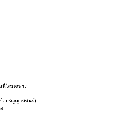
านนี้โดยเฉพาะ
ธ์ / ปริญญานิพนธ์)
อง