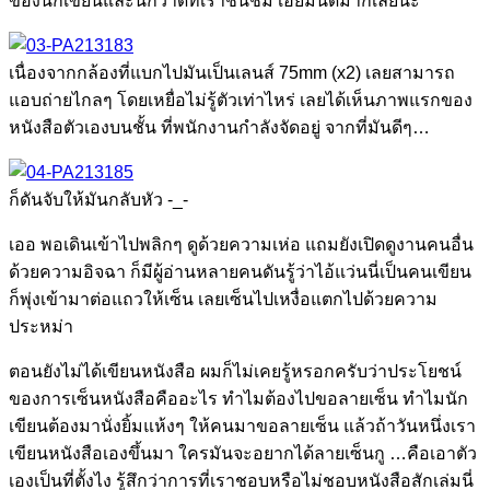
ของนักเขียนและนักวาดที่เราชื่นชม เฮ้ยมันดีมากเลยนะ
เนื่องจากกล้องที่แบกไปมันเป็นเลนส์ 75mm (x2) เลยสามารถ
แอบถ่ายไกลๆ โดยเหยื่อไม่รู้ตัวเท่าไหร่ เลยได้เห็นภาพแรกของ
หนังสือตัวเองบนชั้น ที่พนักงานกำลังจัดอยู่ จากที่มันดีๆ…
ก็ดันจับให้มันกลับหัว -_-
เออ พอเดินเข้าไปพลิกๆ ดูด้วยความเห่อ แถมยังเปิดดูงานคนอื่น
ด้วยความอิจฉา ก็มีผู้อ่านหลายคนดันรู้ว่าไอ้แว่นนี่เป็นคนเขียน
ก็พุ่งเข้ามาต่อแถวให้เซ็น เลยเซ็นไปเหงื่อแตกไปด้วยความ
ประหม่า
ตอนยังไม่ได้เขียนหนังสือ ผมก็ไม่เคยรู้หรอกครับว่าประโยชน์
ของการเซ็นหนังสือคืออะไร ทำไมต้องไปขอลายเซ็น ทำไมนัก
เขียนต้องมานั่งยิ้มแห้งๆ ให้คนมาขอลายเซ็น แล้วถ้าวันหนึ่งเรา
เขียนหนังสือเองขึ้นมา ใครมันจะอยากได้ลายเซ็นกู …คือเอาตัว
เองเป็นที่ตั้งไง รู้สึกว่าการที่เราชอบหรือไม่ชอบหนังสือสักเล่มนี่