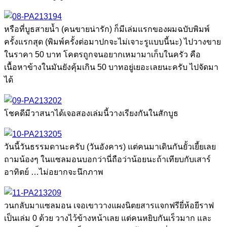
หรือที่บูธสายน้ำ (คนขายน่ารัก) ก็มีเล่มแรกของผมฉบับพิมพ์
ครั้งแรกสุด (พิมพ์ครั้งต่อมาปกจะไม่เจาะรูแบบนี้นะ) ไปวางขาย
ในราคา 50 บาท โคตรถูกจนอยากเหมามาเก็บในครัว คือ
เนื้อหาข้างในมันยังคุ้มเกิน 50 บาทอยู่เยอะเลยนะครับ ไปจัดมา
ได้
โชคดีมีวาสนาได้เจอสองเล่มนี้วางเรียงกันในสักบูธ
วันนี้วันธรรมดานะครับ (วันอังคาร) แต่คนมาเดินกันยั้วเยี้ยเลย
ถามน้องๆ ในแซลมอนบอกว่านี่ถือว่าน้อยนะถ้าเทียบกับเสาร์
อาทิตย์ …ไม่อยากจะนึกภาพ
วนกลับมาแซลมอน เจอเขาวางแผงนิตยสารแจกฟรียี่ห้อยีราฟ
เป็นเล่ม 0 ด้วย วางไว้ข้างหน้าเลย แต่คนหยิบกันเร็วมาก และ