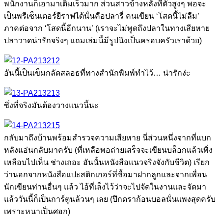
พนักงานก็เอามาเติมเร็วมาก ส่วนสาวข้างหลังที่ตัวสูงๆ พอจะ
เป็นพรีเซ็นเตอร์ยีราฟได้นั่นคือปลารี่ คนเขียน ‘โสดนี้ไม่ลืม’
ภาคต่อจาก ‘โสดนี้อีกนาน’ (เราจะไม่พูดถึงปลาในทางเสียหาย
ปลาวาดน่ารักจริงๆ แถมเล่มนี้มีรูปนึงเป็นครอบครัวเราด้วย)
อันนี้เป็นเข็มกลัดสลอธที่ทางสำนักพิมพ์ทำไว้… น่ารักง่ะ
ซึ่งที่จริงมันต้องวางแนวนี้นะ
กลับมาถึงบ้านพร้อมสำรวจความเสียหาย นี่ส่วนหนึ่งจากที่แบก
หลังแอ่นกลับมาครับ (ที่เหลือพอถ่ายเสร็จจะเขียนบล็อกแล้วเพิ่ง
เหลือบไปเห็น ช่างเถอะ อันนั้นหนังสือแนวจริงจังกับชีวิต) เรียก
ว่านอกจากหนังสือแปะสติกเกอร์ที่ซื้อมาฝากลูกและจากเพื่อน
นักเขียนท่านอื่นๆ แล้ว ไอ้ที่เล็งไว้ว่าจะไปจัดในงานและจัดมา
แล้ววันนี้ก็เป็นการ์ตูนล้วนๆ เลย (ปึกดราก้อนบอลนั่นแพงสุดครับ
เพราะหนาเป็นศอก)