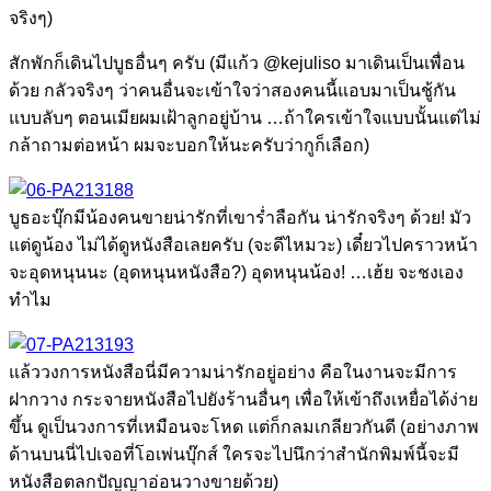
จริงๆ)
สักพักก็เดินไปบูธอื่นๆ ครับ (มีแก้ว @kejuliso มาเดินเป็นเพื่อน
ด้วย กลัวจริงๆ ว่าคนอื่นจะเข้าใจว่าสองคนนี้แอบมาเป็นชู้กัน
แบบลับๆ ตอนเมียผมเฝ้าลูกอยู่บ้าน …ถ้าใครเข้าใจแบบนั้นแต่ไม่
กล้าถามต่อหน้า ผมจะบอกให้นะครับว่ากูก็เลือก)
บูธอะบุ๊กมีน้องคนขายน่ารักที่เขาร่ำลือกัน น่ารักจริงๆ ด้วย! มัว
แต่ดูน้อง ไม่ได้ดูหนังสือเลยครับ (จะดีไหมวะ) เดี๋ยวไปคราวหน้า
จะอุดหนุนนะ (อุดหนุนหนังสือ?) อุดหนุนน้อง! …เฮ้ย จะชงเอง
ทำไม
แล้ววงการหนังสือนี่มีความน่ารักอยู่อย่าง คือในงานจะมีการ
ฝากวาง กระจายหนังสือไปยังร้านอื่นๆ เพื่อให้เข้าถึงเหยื่อได้ง่าย
ขึ้น ดูเป็นวงการที่เหมือนจะโหด แต่ก็กลมเกลียวกันดี (อย่างภาพ
ด้านบนนี่ไปเจอที่โอเพ่นบุ๊กส์ ใครจะไปนึกว่าสำนักพิมพ์นี้จะมี
หนังสือตลกปัญญาอ่อนวางขายด้วย)