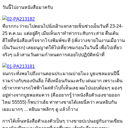
วันนี้ไปงานหนังสือมาครับ
ทีแรกกะว่าจะไปตอนไปนั่งเฝ้าแจกลายเซ็นช่วงเย็นวันที่ 23-24-
25 ต.ค.นะ แต่อยู่ดีๆ เมียเห็นเราทำท่ากระสับกระส่าย ตื่นเต้น
ดีใจที่หนังสือเสร็จจากโรงพิมพ์ซะที (เพิ่งวางขายในงานเมื่อวาน
เป็นวันแรก) เลยอนุญาตให้ไปเที่ยวชมก่อนในวันนี้ เพื่อไปเที่ยว
จริงๆ แล้วสามวันตามกำหนดการค่อยไปปฏิบัติหน้าที่
จนกระทั่งพอไปถึงงานตอนประมาณบ่ายโมง บูธแซลมอนปีนี้
รวมร่างกับของบันลือ ก็ดีเหมือนกันนะครับ เด่นมาก เพราะเดิน
เข้าจากทางรถไฟฟ้าโผล่หัวไปก็เห็นเลย ผมไปแอบด้อมๆ มองๆ
อยู่ห่างจากบูธพอสมควร (คืออยากรู้ว่าหนังสือตัวเองขายออก
ไหม 55555) ก็พบว่าเฮ้ย ท่าทางขายได้เลยนี่หว่า คนหยิบกัน
เยอะมากๆ …หยิบมาพลิกๆ ดู แล้วก็วาง
การได้เห็นหนังสือตัวเองตัวเป็นๆ วางขายปะปนอยู่กับงานเขียน