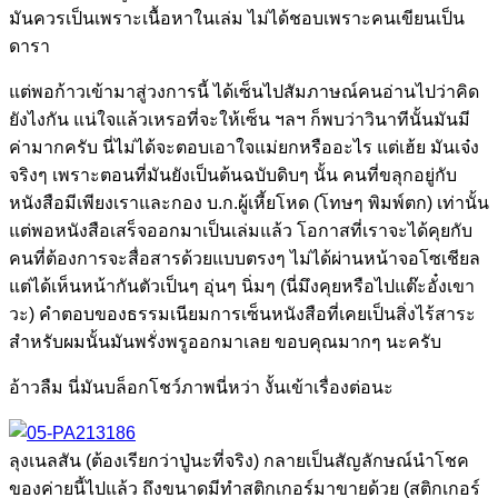
มันควรเป็นเพราะเนื้อหาในเล่ม ไม่ได้ชอบเพราะคนเขียนเป็น
ดารา
แต่พอก้าวเข้ามาสู่วงการนี้ ได้เซ็นไปสัมภาษณ์คนอ่านไปว่าคิด
ยังไงกัน แน่ใจแล้วเหรอที่จะให้เซ็น ฯลฯ ก็พบว่าวินาทีนั้นมันมี
ค่ามากครับ นี่ไม่ได้จะตอบเอาใจแม่ยกหรืออะไร แต่เฮ้ย มันเจ๋ง
จริงๆ เพราะตอนที่มันยังเป็นต้นฉบับดิบๆ นั้น คนที่ขลุกอยู่กับ
หนังสือมีเพียงเราและกอง บ.ก.ผู้เหี้ยโหด (โทษๆ พิมพ์ตก) เท่านั้น
แต่พอหนังสือเสร็จออกมาเป็นเล่มแล้ว โอกาสที่เราจะได้คุยกับ
คนที่ต้องการจะสื่อสารด้วยแบบตรงๆ ไม่ได้ผ่านหน้าจอโซเชียล
แต่ได้เห็นหน้ากันตัวเป็นๆ อุ่นๆ นิ่มๆ (นี่มึงคุยหรือไปแต๊ะอั๋งเขา
วะ) คำตอบของธรรมเนียมการเซ็นหนังสือที่เคยเป็นสิ่งไร้สาระ
สำหรับผมนั้นมันพรั่งพรูออกมาเลย ขอบคุณมากๆ นะครับ
อ้าวลืม นี่มันบล็อกโชว์ภาพนี่หว่า งั้นเข้าเรื่องต่อนะ
ลุงเนลสัน (ต้องเรียกว่าปู่นะที่จริง) กลายเป็นสัญลักษณ์นำโชค
ของค่ายนี้ไปแล้ว ถึงขนาดมีทำสติกเกอร์มาขายด้วย (สติกเกอร์