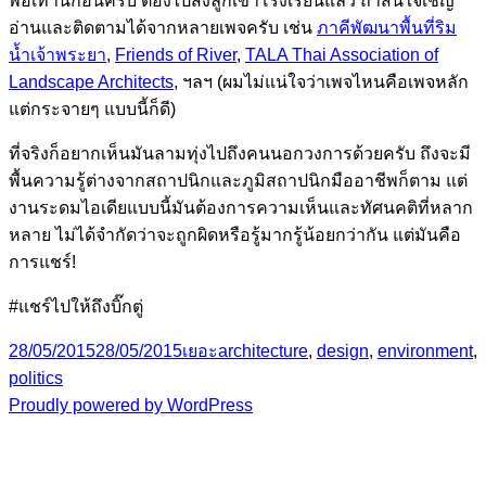
พอเท่านี้ก่อนครับ ต้องไปส่งลูกเข้าโรงเรียนแล้ว ถ้าสนใจเชิญ
อ่านและติดตามได้จากหลายเพจครับ เช่น
ภาคีพัฒนาพื้นที่ริม
น้ำเจ้าพระยา
,
Friends of River
,
TALA Thai Association of
Landscape Architects
, ฯลฯ (ผมไม่แน่ใจว่าเพจไหนคือเพจหลัก
แต่กระจายๆ แบบนี้ก็ดี)
ที่จริงก็อยากเห็นมันลามทุ่งไปถึงคนนอกวงการด้วยครับ ถึงจะมี
พื้นความรู้ต่างจากสถาปนิกและภูมิสถาปนิกมืออาชีพก็ตาม แต่
งานระดมไอเดียแบบนี้มันต้องการความเห็นและทัศนคติที่หลาก
หลาย ไม่ได้จำกัดว่าจะถูกผิดหรือรู้มากรู้น้อยกว่ากัน แต่มันคือ
การแชร์!
#แชร์ไปให้ถึงบิ๊กตู่
Posted
Categories
Tags
28/05/2015
28/05/2015
เยอะ
architecture
,
design
,
environment
,
on
politics
Proudly powered by WordPress