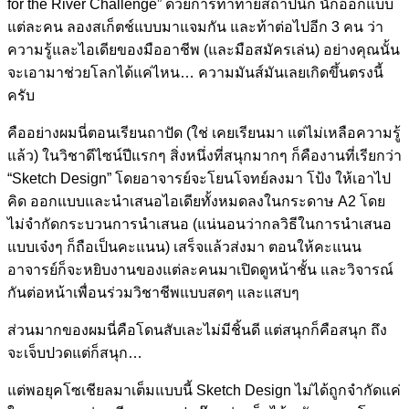
for the River Challenge” ด้วยการท้าทายสถาปนิก นักออกแบบ
แต่ละคน ลองสเก็ตช์แบบมาแจมกัน และท้าต่อไปอีก 3 คน ว่า
ความรู้และไอเดียของมืออาชีพ (และมือสมัครเล่น) อย่างคุณนั้น
จะเอามาช่วยโลกได้แค่ไหน… ความมันส์มันเลยเกิดขึ้นตรงนี้
ครับ
คืออย่างผมนี่ตอนเรียนถาปัด (ใช่ เคยเรียนมา แต่ไม่เหลือความรู้
แล้ว) ในวิชาดีไซน์ปีแรกๆ สิ่งหนึ่งที่สนุกมากๆ ก็คืองานที่เรียกว่า
“Sketch Design” โดยอาจารย์จะโยนโจทย์ลงมา โป้ง ให้เอาไป
คิด ออกแบบและนำเสนอไอเดียทั้งหมดลงในกระดาษ A2 โดย
ไม่จำกัดกระบวนการนำเสนอ (แน่นอนว่ากลวิธีในการนำเสนอ
แบบเจ๋งๆ ก็ถือเป็นคะแนน) เสร็จแล้วส่งมา ตอนให้คะแนน
อาจารย์ก็จะหยิบงานของแต่ละคนมาเปิดดูหน้าชั้น และวิจารณ์
กันต่อหน้าเพื่อนร่วมวิชาชีพแบบสดๆ และแสบๆ
ส่วนมากของผมนี่คือโดนสับเละไม่มีชิ้นดี แต่สนุกก็คือสนุก ถึง
จะเจ็บปวดแต่ก็สนุก…
แต่พอยุคโซเชียลมาเต็มแบบนี้ Sketch Design ไม่ได้ถูกจำกัดแค่