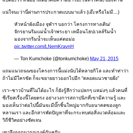
แน่ใจนะว่านี่ผ่านการประกวดแบบมาแล้ว (เอ๊ะหรือไม่มี…)
หัวหน้าผังเมือง จุฬาฯ บอกว่า โครงการทางเดิน/
จักรยานริมแม่น้ำเจ้าพระยา เหมือนโฮปเวลล์ริมน้ำ
มองจากริมน้ำจะเห็นแค่ตอม่อ
pic.twitter.com/LNemKravnH
— Ton Kumchoke (@tonkumchoke)
May 21, 2015
แถมแนวถนนของโครงการนี้แม่งนับได้หลายกิโล และทำท่าว่า
ถ้าไม่มีใครขัด ก็จะขยายยาวออกไปอีก “ตลอดแนวชายฝั่ง”
เรา–ชาวบ้านที่ไม่ได้อะไร ก็ยังรู้สึกว่าแปลกๆ แหม่งๆ แล้วคนที่
ซีเรียสเรื่องนี้โดยตรง อย่างวงการสถาปนิกที่เขามีความรู้ และ
มองเห็นว่าต่อไปนี้มันจะมีบั๊กชิ้นใหญ่มากกับอนาคตของลูก
หลานเรา และอีกสารพัดปัญหาที่จะกระทบต่อสิ่งแวดล้อมและ
วิถีชีวิตอย่างชัดเจน
เขาจึงออกมารณรงค์กันครับ