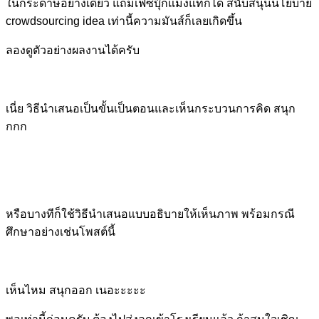
ในกระดาษอย่างเดียว แถมเฟซบุ๊กแม่งแท็กได้ สนับสนุนนโยบาย
crowdsourcing idea เท่านี้ความมันส์ก็เลยเกิดขึ้น
ลองดูตัวอย่างผลงานได้ครับ
เนี่ย วิธีนำเสนอเป็นขั้นเป็นตอนและเห็นกระบวนการคิด สนุก
กกก
หรือบางทีก็ใช้วิธีนำเสนอแบบอธิบายให้เห็นภาพ พร้อมกรณี
ศึกษาอย่างเช่นโพสต์นี้
เห็นไหม สนุกออก เนอะะะะะ