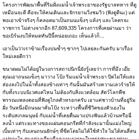
โครงการพัฒนาพื้นที่ริมฝั่งแม่น้ำเจ้าพระยาของรัฐบาลทหาร ที่ดู
เหมือนจะดี คือจะให้คนเดินและจักรยานวิ่งชมวิว (ฟังดูดีนะ) แต่
พอเอาเข้าจริงๆ ก็คลอดมาเป็นถนนแข็งๆ แห้งๆ และโคตรจะ
ราชการ ไม่ต่างจากอีก 87,609,335 โครงการที่เคยผ่านมา ว่า
ขอเบิร์นงบให้หมดทันปีนี้หน่อยเถอะ เห็นแล้วก็…
เอาเป็นว่าเราข้ามเรื่องบ่นซ้ำๆ ซากๆ ไปเลยละกันครับ มาเรื่อง
ใหม่เลยดีกว่า
ขนาดผมไม่ได้อยู่ในวงการสถาปนิกนี่ยังรู้เลยว่า การที่มึง เอ๊ย
คุณเอาถนนแข็งๆ มาวาง โป้ง ริมแม่น้ำเจ้าพระยา ปิดไม่ให้แสง
ส่องลงไปในน้ำทั้งสองข้างเท่าๆ กันนั้นมันสร้างความเลวร้ายให้
กับทั้งระบบนิเวศแค่ไหน ไม่ต้องกับสิ่งแวดล้อม สัตว์โลกพืช
พรรณแพลงตอนที่ฟังดูไกลตัวหรอกครับ เอาแค่ชาวบ้านที่อยู่ริม
ฝั่ง วันหนึ่งมีถนนมาคั่น​โป้ง ระหว่างพื้นที่ชีวิตของตัวเองใน
ระดับสเกลมนุษย์ กับแม่น้ำที่เคยตื่นมาแปรงฟันแล้วบ้วนหรือฉี่
ลงน้ำ แต่ระยะทางของแผ่นคอนกรีตที่กำลังจะมานั้นแม่งใหญ่
เบิ้มเท่าๆ กับเลนถนนยักษ์ๆ ที่ขีดโดยไม่ได้ใช้หัวใจ ไม่ได้สนสี่สน
แปดอะไร สนอย่างเดียวคือความอารยะในทรรศนะของท่าน