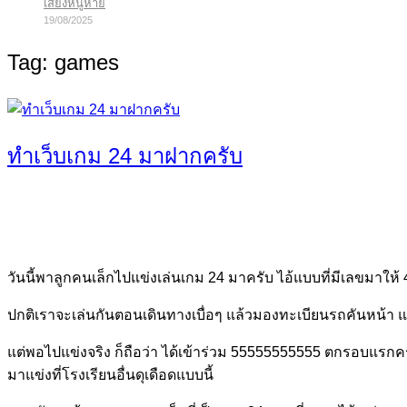
เสียงหนูหาย
19/08/2025
Tag:
games
ทำเว็บเกม 24 มาฝากครับ
วันนี้พาลูกคนเล็กไปแข่งเล่นเกม 24 มาครับ ไอ้แบบที่มีเลขมาให้
ปกติเราจะเล่นกันตอนเดินทางเบื่อๆ แล้วมองทะเบียนรถคันหน้า แ
แต่พอไปแข่งจริง ก็ถือว่า ได้เข้าร่วม 55555555555 ตกรอบแรกครับ 
มาแข่งที่โรงเรียนอื่นดุเดือดแบบนี้