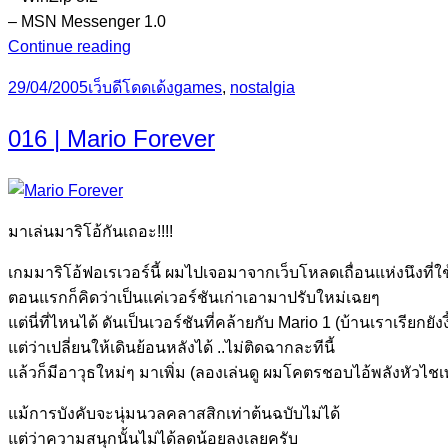
– MSN Messenger 1.0
054
Continue reading
|
Posted
Categories
Tags
29/04/2005
เว็บดีโดดเด้ง
games
,
nostalgia
ขาย
on
ของ
016 | Mario Forever
เก่า
(อีก
แล้ว)
มาเล่นมาริโอ้กันเถอะ!!!!
เกมมาริโอ้ฟอเรเวอร์นี้ ผมไปเจอมาจากเว็บโหลดเถื่อนแห่งนึงที่ใ
ตอนแรกก็คิดว่าเป็นแค่เวอร์ชันเก่าเอามาปรับใหม่เฉยๆ
แต่นี่ที่ไหนได้ ดันเป็นเวอร์ชันที่คล้ายกับ Mario 1 (บ้านเราเรียกยังงี
แต่ว่าเปลี่ยนให้เดินย้อนหลังได้ ..ไม่ติดฉากละทีนี้
แล้วก็มีอาวุธใหม่ๆ มาเพิ่ม (ลองเล่นดู ผมโคตรชอบไอ้พลังหัวไชเ
แม้การบังคับจะนุ่มนวลคลาสสิกเท่าต้นฉบับไม่ได้
แต่ว่าความสนุกนั้นไม่ได้ลดน้อยลงเลยครับ