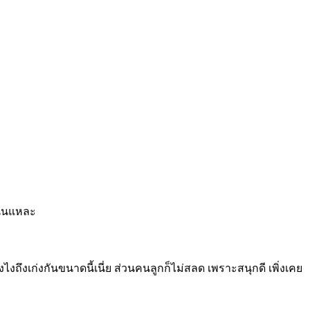
นั่นแหละ
ไงถึงเก่งกันขนาดนี้เนี่ย ส่วนคนลูกก็ไม่สลด เพราะสนุกดี เพิ่งเคย