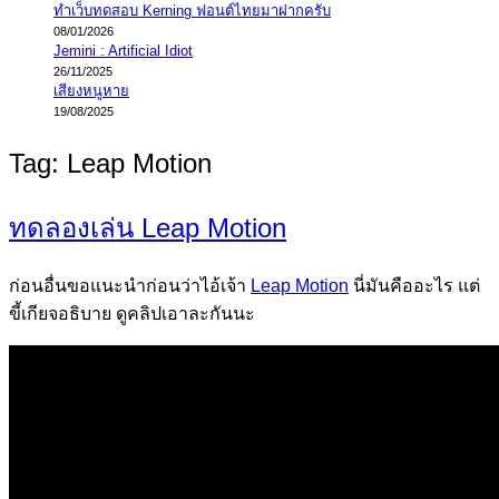
ทำเว็บทดสอบ Kerning ฟอนต์ไทยมาฝากครับ
08/01/2026
Jemini : Artificial Idiot
26/11/2025
เสียงหนูหาย
19/08/2025
Tag:
Leap Motion
ทดลองเล่น Leap Motion
ก่อนอื่นขอแนะนำก่อนว่าไอ้เจ้า
Leap Motion
นี่มันคืออะไร แต่
ขี้เกียจอธิบาย ดูคลิปเอาละกันนะ