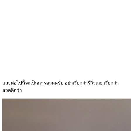
และต่อไปนี้จะเป็นการอวดครับ อย่าเรียกว่ารีวิวเลย เรียกว่า
อวดดีกว่า