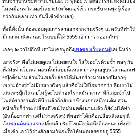
ทันชาวบ้านซะที ว่าเขาบ่นอะไร พูดอะไร ฮิตอะไรกัน สังคมแม่ง
ไม่เหมือนทวิตเตอร์เลยว่ะ! (ทวิตเตอร์เร็ว กระชับ คนพูดรู้เรื่อง
กว่ากันหลายเท่า อันนี้เข้าข้างเลย)
ทั้งนี้ทั้งนั้น ต้องขอบคุณการลาออกจากงานจริงๆ นะครับที่ทำให้
มีเวลามานั่งเล่นอะไรแบบนี้ได้ 5555 เอ้า มาลาออกกันๆ
เออๆ จะว่าไปอีกที เราไม่เคยพูดถึง
เพจของเว็บฟอนต์
เลยนี่หว่า
เอาจริงๆ คือไม่เคยดูแล ไม่เคยสนใจ ใส่ใจอะไรด้วยซ้ำ พอๆ กับ
ที่สมัยทำเว็บเฟล ตอนนั้นก็แบบนี้แหละ มาสนุกอยู่บนโลกนอกเฟ
ซบุ๊กตั้งนาน ส่วนในเพจก็ปล่อยให้มันรกร้างมาหลายปีมากๆ
เพราะอ้างว่าไม่มีเวลา จริงๆ แล้วคือไม่ใส่ใจมากกว่า คือเราไม่
เล่นเฟซบุ๊กไง เลยไม่รู้จะไปทำอะไรกะมัน นานๆ ทีก็เลยเข้าไป
โพสต์รายงานตัวทีนึง แล้วก็กลับมาข้างนอกเหมือนเดิม ส่วน
หน้าเว็บก็ว่าจะเปลี่ยนดีไซน์ใหม่หมดตั้งนานแล้ว ก็ยังไม่ได้ทำ
(อันนี้อยากทำ แต่ไม่ว่างจริงๆ) ที่พอทำได้ก็คือเปลี่ยนสีเฉยๆ นี่
เว็บฟอนต์หน้าแรก
เปลี่ยนสี ปรับดีไซน์ไปนิดนึงอีกละนะ เพิ่งทำ
เมื่อเช้า เอาไว้ว่างสักสามวันจะรื้อให้หมดเลยคอยดู 5555