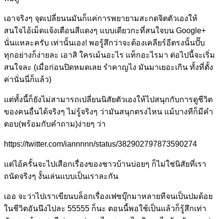
เอาจริงๆ จุดเปลี่ยนนมันก็แค่การพยายามสะกดจิตตัวเองให้
สนใจไอ้เม็ดแจ้งเตือนสีแดงๆ แบบเดียวกะที่สนใจบน Google+
นั่นแหละครับ เท่านั้นเอง! พอรู้สึกว่าจะต้องเคลียร์อีตรงนั้นปั๊บ
ทุกอย่างก็ง่ายละ เอาสิ ใครเม้นอะไร แท็กอะไรมา ต่อไปนี้จะเริ่ม
สนใจละ (เมื่อก่อนปิดหมดเลย รำคาญไง มันมาเยอะเกิน ทั้งที่ตั้ง
ค่านั่นนี่ก็แล้ว)
แต่ทั้งนี้ก็ยังไม่สามารถเปลี่ยนนิสัยตัวเองให้ไปสนุกกับการดูชีวิต
ของคนอื่นได้จริงๆ ไม่รู้จริงๆ ว่ามันสนุกตรงไหน แม้บางทีก็มีคำ
ตอบ(พร้อมกับคำถาม)ง่ายๆ ว่า
https://twitter.com/iannnnn/status/382902797873590274
แต่ไอ้ครั้นจะไปเสือกเรื่องของชาวบ้านบ่อยๆ ก็ไม่ใช่นิสัยที่เรา
ถนัดจริงๆ งั้นเล่นแบบเป็นเราละกัน
เออ จะว่าไปเราเขียนบล็อกเรื่องเฟซบุ๊กมาหลายทีจนเป็นปมด้อย
ในชีวิตอันนึงไปละ 55555 ก็นะ ตอนนี้พอใช้เป็นแล้วก็รู้สึกเท่า