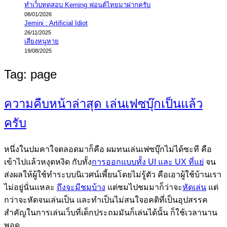
ทำเว็บทดสอบ Kerning ฟอนต์ไทยมาฝากครับ
08/01/2026
Jemini : Artificial Idiot
26/11/2025
เสียงหนูหาย
19/08/2025
Tag:
page
ความคืบหน้าล่าสุด เล่นเฟซบุ๊กเป็นแล้ว
ครับ
หนึ่งในปมคาใจตลอดมาก็คือ ผมทนเล่นเฟซบุ๊กไม่ได้ซะที คือ
เข้าไปแล้วหงุดหงิด กับทั้ง
การออกแบบทั้ง UI และ UX ที่แย่
จน
ส่งผลให้ผู้ใช้ทำระบบนิเวศน์เพี้ยนโดยไม่รู้ตัว คือเอาผู้ใช้บ้านเรา
ไม่อยู่นั่นแหละ
ถึงจะมีชมบ้าง
แต่ชมไปชมมาก็ว่าจะ
หัดเล่น
แต่
กว่าจะหัดจนเล่นเป็น และทำเป็นไม่สนใจอคติที่เป็นอุปสรรค
สำคัญในการเล่นเว็บที่เด็กประถมมันก็เล่นได้นั้น ก็ใช้เวลานาน
พอดู