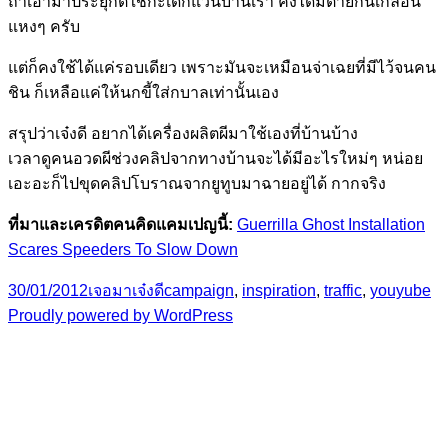
ถ้าเอามาประยุกต์ใช้กะเด็กแว้นบ้านเรา คงได้มีตายกันเกลื่อน
แหงๆ ครับ
แต่ก็คงใช้ได้แค่รอบเดียว เพราะมันจะเหมือนจ่าเฉยที่มีไว้จนคน
ชิน ก็เหลือแค่ให้นกขี้ใส่กบาลเท่านั้นเอง
สรุปว่าเจ๋งดี อยากได้เครื่องผลิตผีมาใช้เองที่บ้านบ้าง
เวลาดูคนอวดผีช่วงคลิปจากทางบ้านจะได้มีอะไรใหม่ๆ หน่อย
เอะอะก็ไปขุดคลิปโบราณจากยูทูบมาฉายอยู่ได้ กากจริง
ที่มาและเครดิตคนคิดแคมเปญนี้:
Guerrilla Ghost Installation
Scares Speeders To Slow Down
Posted
Categories
Tags
30/01/2012
เจอมาเจ๋งดี
campaign
,
inspiration
,
traffic
,
youyube
on
Proudly powered by WordPress