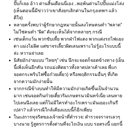
ปั๊บก็เจอ อ้าว ด่านสิ้นเดือนนี่เอง ..พอพ้นด่านไปปั๊บแม่งโล่ง
(เห็นตอนนี้มีข่าวว่าเขาสั่งยกเลิกด่านในกรุงเทพฯ แล้ว
ดีใจ)
หลายครั้งพบว่าผู้รักษากฎหมายนั้นลงโทษคนทำ “พลาด”
ไม่ใช่คนทำ “ผิด” ดังจะเห็นได้จากหลายๆ กรณี
เช่นเด็กแว้น พวกขับเหี้ย พวกฝ่าไฟแดง พวกแต่งรถไฟแยง
ตา แม่งไม่ผิด แต่ขาจรเลี้ยวผิดเลนเพราะไม่รู้อะไรแบบนี้
ล่ะ หวานจ่าเลย
นิสัยมักง่ายแบบ “ไทยๆ” เช่น นึกจะจอดก็จอดข้างทาง (เย็น
นี้เพิ่งเห็นอีกคัน รถแม่งติดยาวทั้งลาดปลาเค้าเลย พี่แก
จอดกระพริบไฟซื้อก๋วยเตี๋ยว) หรือพฤติกรรมอื่นๆ ที่เกิด
จากความมักง่ายนั้น
จากกรณีข้างบนทำให้มีความมักง่ายเกิดขึ้นเป็นจำนวน
มาก เช่นจอดกินก๋วยเตี๋ยวริมเกษตรนวมินทร์เนี่ย เลนหาย
ไปเลนนึงเลย แต่ก็ไม่มีใครทำอะไรเพราะมันเยอะเกินรึ
เปล่า? แล้วกรณีใกล้เคียงแบบนี้ก็อีกเพียบ
ในแง่การทุจริตของเจ้าหน้าที่ตำรวจ: ตำรวจจราจรเลวๆ
บางนาย รู้สูตรการตั้งด่านที่จะไถเงิน แบบ รอตรงนี้ แยกนี้