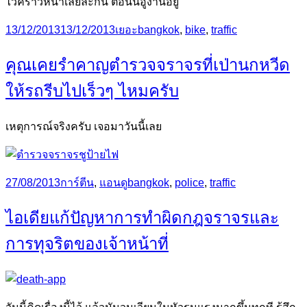
ไว้คราวหน้าเลยละกัน ตอนนี้อู้งานอยู่
Posted
Categories
Tags
13/12/2013
13/12/2013
เยอะ
bangkok
,
bike
,
traffic
on
คุณเคยรำคาญตำรวจจราจรที่เป่านกหวีด
ให้รถรีบไปเร็วๆ ไหมครับ
เหตุการณ์จริงครับ เจอมาวันนี้เลย
Posted
Categories
Tags
27/08/2013
การ์ตีน
,
แอนดู
bangkok
,
police
,
traffic
on
ไอเดียแก้ปัญหาการทำผิดกฎจราจรและ
การทุจริตของเจ้าหน้าที่