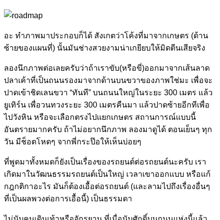
อะ ทำภาพมาประกอบก็ได้ สังเกตว่าโค้งที่มาจากเกษตร (ด้าน
ซ้ายของแผนที่) นั้นมันช่างสวยงามน่าเกยียบให้มิดตีนเสียจริง
ลองนึกภาพต่อเลยครับว่าถ้าเราขับ(หรือขี่)ออกมาจากเส้นลาด
ปลาเค้าที่เป็นถนนรองมาจากด้านบนขวาของภาพใช่มะ เพื่อจะ
ปาดเข้าชิดเลนขวา “ทันที” บนถนนใหญ่ในระยะ 300 เมตร แล้ว
ยูเทิร์น เพื่อวนทวงระยะ 300 เมตรคืนมา แล้วปาดซ้ายอีกทีเพื่อ
ไปวังหิน หรือจะเลือกตรงไปแยกเกษตร สถานการณ์แบบนี้
อันตรายมากครับ ถ้าไม่อยากนึกภาพ ลองมาดูได้ ตอนเย็นๆ ทุก
วัน มีช็อตโหดๆ จากพี่กระป๊อให้เห็นบ่อยๆ
ที่พูดมาทั้งหมดก็ยังเป็นเรื่องของรถยนต์ต่อรถยนต์นะครับ เรา
เกิดมาในวัฒนธรรมรถยนต์เป็นใหญ่ เวลาเขาออกแบบ หรือแก้
กฎกติกาอะไร มันก็ต้องเอื้อต่อรถยนต์ (และลามไปถึงเรื่องอื่นๆ
ที่เป็นผลพวงต่อการเอื้อนี้) เป็นธรรมดา
ไม่นับคนเดินเท้าหรือจักรยาน ที่เมื่อนับศักดิ์บนถนนแห่งนี้แล้ว