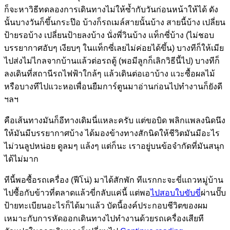
ก็จะหาวิธีทดลองการเดินทางไม่ให้ซ้ำกับวันก่อนหน้าให้ได้ ดัง
นั้นบางวันก็ขึ้นกระป๊อ บ้างก็รถเมล์สายนั้นบ้าง สายนี้บ้าง เปลี่ยน
ป้ายรอบ้าง เปลี่ยนป้ายลงบ้าง นั่งพี่วินบ้าง แท็กซี่บ้าง (ไม่ชอบ
บรรยากาศอับๆ เงียบๆ ในแท็กซี่เลยไม่ค่อยได้ขึ้น) บางทีก็ให้เมีย
ไปส่งไม่ไกลจากบ้านแล้วต่อรถตู้ (พอมีลูกก็เลิกวิธีนี้ไป) บางทีก็
ลงเดินที่สถานีรถไฟฟ้าใกล้ๆ แล้วเดินต่อเอาบ้าง แวะซื้อผลไม้
หรือบางทีไปแวะหอเพื่อนยืมการ์ตูนมาอ่านก่อนไปทำงานก็ยังดี
ฯลฯ
คือเส้นทางมันก็อีทางเดิมนี่แหละครับ แต่ขอบิด พลิกแพลงนิดนึง
ให้มันมีบรรยากาศบ้าง ได้มองข้างทางสักนิดให้ชีวิตมันมีอะไร
ไม่วนลูปหน่อย ดูลมๆ แล้งๆ แต่ก็นะ เราอยู่บนข้อจำกัดที่มันสนุก
ได้ไม่มาก
ทีนี้พอซื้อรถเครื่อง (ฟีโน่) มาได้สักพัก ทีแรกกะจะขี่แถวหมู่บ้าน
ไปซื้อกับข้าวที่ตลาดแล้วขี่กลับแค่นี้ แต่พอ
ไปสอบใบขับขี่
ผ่านปั๊บ
ป้ายทะเบียนอะไรก็ได้มาแล้ว บัดนี้องค์ประกอบชีวิตของผม
เหมาะกับการหัดออกเดินทางไปทำงานด้วยรถเครื่องเสียที