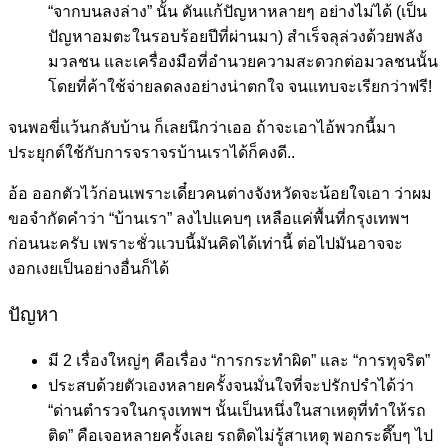
“จากบนลงล่าง” นั้น ดันแก้ปัญหาหลายๆ อย่างไม่ได้ (เป็น
ปัญหาอมตะในรอบร้อยปีที่ผ่านมา) สำเร็จลุล่วงด้วยพลัง
มวลชน และเครื่องมือที่อำนวยความสะดวกต่อมวลชนนั้น
โดยที่ค้าใช้จ่ายลดลงอย่างน่าตกใจ จนแทบจะเรียกว่าฟรี!
จนพอขี่แว้นกลับบ้าน ก็เลยนึกว่าเออ ถ้าจะเอาไอ้พวกนี้มา
ประยุกต์ใช้กับการจราจรบ้านเราได้ก็คงดี..
อ้อ ออกตัวไว้ก่อนเพราะเดี๋ยวคนต่างจังหวัดจะน้อยใจเอา ว่าผม
ขอจำกัดคำว่า “บ้านเรา” ลงไปแคบๆ เหลือแค่พื้นที่กรุงเทพฯ
ก่อนนะครับ เพราะชั่วแวบนี้มันคิดได้เท่านี้ ต่อไปมันอาจจะ
งอกเงยเป็นอย่างอื่นก็ได้
ปัญหา
มี 2 เรื่องใหญ่ๆ คือเรื่อง “การกระทำผิด” และ “การทุจริต”
ประสบด้วยตัวเองหลายครั้งจนมั่นใจที่จะปรักปรำได้ว่า
“ด่านตำรวจในกรุงเทพฯ นั้นเป็นหนึ่งในสาเหตุที่ทำให้รถ
ติด” คือเจอหลายครั้งเลย รถติดไม่รู้สาเหตุ พอกระดึ๊บๆ ไป