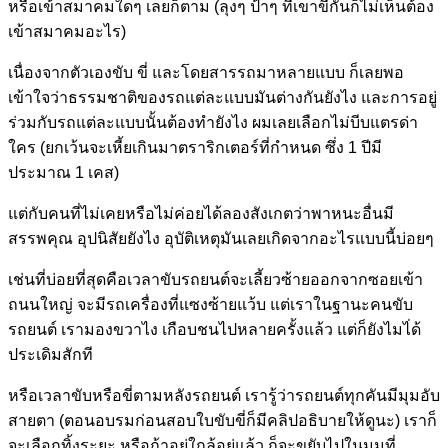
หรือเข้าสมาคมใดๆ เลยก็ตาม (ลุงๆ ป้าๆ ที่เขาขี่กันก็ไม่เห็นต้อง
เข้าสมาคมอะไร)
เนื่องจากตัวเองขับ ขี่ และโดยสารรถมาหลายแบบ ก็เลยพอ
เข้าใจว่าธรรมชาติของรถแต่ละแบบมันต่างกันยังไง และการอยู่
ร่วมกับรถแต่ละแบบนั้นต้องทำยังไง ผมเลยเลือกไม่บีบแตรด่า
ใคร (ยกเว้นจะเหี้ยเกินมาตราริกเตอร์ที่กำหนด ซึ่ง 1 ปีมี
ประมาณ 1 เคส)
แต่กับคนที่ไม่เคยหรือไม่ค่อยได้ลองสังเกตว่าพาหนะอื่นมี
สรรพคุณ อุปนิสัยยังไง อุบัติเหตุมันเลยเกิดจากอะไรแบบนี้บ่อยๆ
เช่นที่บ่อยที่สุดคือเวลาขับรถยนต์จะเลี้ยวซ้ายออกจากซอยเข้า
ถนนใหญ่ จะมีรถเครื่องที่แซงซ้ายแว้บ แต่เราในฐานะคนขับ
รถยนต์ เรามองขวาไง เกือบชนไปหลายครั้งแล้ว แต่ก็ยังไมไ่ด้
ประเดิมสักที
หรือเวลาขับหรือขี่ตามหลังรถยนต์ เรารู้ว่ารถยนต์ทุกคันมีมุมอับ
สายตา (ตอนอบรมก่อนสอบใบขับขี่ก็มีคลิปอธิบายให้ดูนะ) เราก็
จะเลือกทิ้งระยะ หรือถ้าอยู่ใกล้อยู่แล้ว ก็จะขยับไปในมุมที่