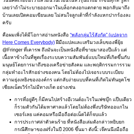
วันนี้คิดเรื่องนี้ไว้ แล้วมันวนเวียนในหัวรุนแรงมากขึ้นทุกที รู้สึก
เลยว่าถ้าไม่ระบายออกมาในบล็อกคงอกแตกตาย พอกลับมาถึง
บ้านเลยเปิดคอมเขียนเลย ไม่สนใจลูกเต้าที่กำลังแหกปากร้องละ
ครับ
คือผมเพิ่งได้มีโอกาสอ่านหนังสือ
“พลังกลุ่มไร้สังกัด” (แปลจาก
Here Comes Everybody)
ฝีมือแปลและเสริมวงเล็บของพี่ยุ้ย
@Fringer ที่เคารพ ถึงมันจะเป็นหนังสือที่ขายมาสองปีแล้ว แต่
เนื้อหาข้างในที่พูดเรื่องระบบความสัมพันธ์แบบใหม่ที่เกิดขึ้นกับ
มนุษย์โดยการมาถึงของเครือข่ายสังคม และพฤติกรรมการรวม
กลุ่มทำอะไรสักอย่างของคน โดยไม่ต้องไปเจอระบบระเบียบ
ความยุ่งเหยิงขององค์กร แต่กลับง่ายแบบที่คนที่เกิดไม่ทันยุคโซ
เชียลเน็ตเวิร์กไม่มีทางเก็ต อย่างเช่น
การที่อยู่ดีๆ ก็มีคนไปสร้างอีเวนต์อะไรในเฟซบุ๊ก แป๊บเดียว
ก็รวมตัวกันได้มหาศาลแล้วโดยไม่ต้องพึ่งบริษัทออแกไน
เซอร์เลย แค่คอมหรือมือถือต่อเน็ตได้ก็จบแล้ว
การประกาศล่าตัวคนร้าย ที่หนังสือเล่มดังกล่าวหยิบยก
กรณีศึกษาของฝรั่งในปี 2006 ขึ้นมา ดังนี้: เจ๊คนนึงมือถือ