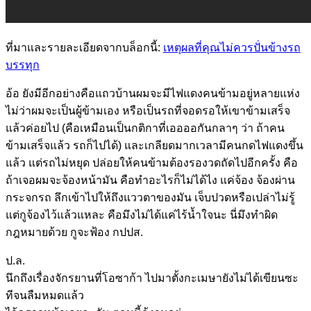
ที่มาและรายละเอียดจากบล็อกนี้:
เหตุผลที่คุณไม่ควรปั่นข้างรถ
บรรทุก
อ้อ ยังมีอีกอย่างคือแถวบ้านผมจะมีไฟแดงคนข้ามอยู่หลายแห่ง
ไม่ว่าผมจะเป็นผู้ข้ามเอง หรือเป็นรถที่จอดรอให้เขาข้ามเสร็จ
แล้วค่อยไป (คือเหมือนเป็นกติกาที่เออออกันกลาๆ ว่า ถ้าคน
ข้ามเสร็จแล้ว รถก็ไปได้) และเกลียดมากเวลามีคนกดไฟแดงขึ้น
แล้ว แต่รถไม่หยุด ปล่อยให้คนข้ามต้องรองวดถัดไปอีกครั้ง คือ
ถ้าเจอผมจะจ้องหน้ามัน คือทำอะไรก็ไม่ได้ไง แค่จ้อง จ้องผ่าน
กระจกรถ ลึกเข้าไปให้ถึงแววตาของมัน เจ็บปวดหรือเปล่าไม่รู้
แต่กูจ้องไว้แล้วแหละ คือมึงไม่ได้แค่ไร้น้ำใจนะ นี่มึงทำผิด
กฎหมายด้วย กูจะฟ้อง กปปส.
ป.ล.
นึกถึงเรื่องจักรยานที่โอซาก้า ไปมาตั้งกะเมษายังไม่ได้เขียนซะ
ทีจนลืมหมดแล้ว