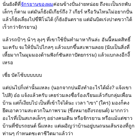
นั่นยังดีที่
จักรยานของผม
ค่อนข้างปั่นง่ายหน่อย ถึงจะเป็นรถพับ
เล็กๆ ก็ตาม แต่มันก็ยังมีเกียร์ถึง 7 เกียร์ หรือวันไหนไม่อยากปั่น
แล้วก็ยังเลี่ยงไปขี่ฟีโน่ได้ (ก็ยังอันตราย แต่มันบิดเร่งปาดขวาได้
เร็วกว่าจักรยาน)
แล้วรถป้าๆ น้าๆ ลุงๆ ที่เขาใช้ปั่นทำมาหากินล่ะ อันนี้หมดสิทธิ์
นะครับ จะให้ปั่นไปไกลๆ แล้วแบกขึ้นสะพานลอย (นับเป็นสิ่งที่
เหี้ยมากในมุมมองด้านฟังก์ชันสถาปัตยกรรม) แล้วแบกลงอีกงี้
เหรอ
เชี่ย บัดโซ้บบบบบบ
แต่บ่นไปก็เท่านั้นแหละ (นอกจากบ่นมึงทำอะไรได้มั่ง? แจ้งเขา
ไปสิ) อ๋อ แจ้งแล้วครับ เคยร่วมลงชื่อร้องเรียนแล้วกับกลุ่มเพื่อน
บ้าน แต่ก็เงียบไป เป็นที่เข้าใจได้นะ เวลา “เขา” (ใคร) มองก็คง
ยึดเอาความสะดวกในภาพรวม (ซึ่งหมายถึงรถยนต์) มากกว่า
อะไรที่เป็นสเกลเล็กๆ อย่างคนเดิน หรือจักรยาน หรือแม้แต่ชาว
บ้านที่ขับรถยนต์ นี่แหละ แต่เผอิญว่าบ้านอยู่บนถนนเส้นรองที่ถูก
ท่านๆ กำหนดชะตาชีวิตมาแล้วว่า