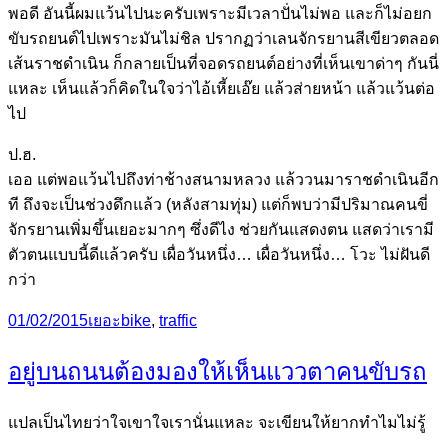
พอดี อันนี้ผมแว้นไปนะครับเพราะมีเวลาปั่นไม่พอ และก็ไม่อยก
ขับรถยนต์ไปเพราะมันไม่ชิล ปรากฏว่าเลนจักรยานสีเขียวตลอด
เส้นราชดำเนิน ก็กลายเป็นที่จอดรถยนต์อย่างที่เห็นเขาด่าๆ กันนี่
แหละ เห็นแล้วก็คิดในใจว่าไอ้เหี้ยเอ๊ย แล้วส่ายหน้า แล้วแว้นต่อ
ไป
ป.ฮ.
เออ แต่พอแว้นไปถึงท่าช้างสนามหลวง แล้ววนมาราชดำเนินอีก
ที ถึงจะเป็นช่วงดึกแล้ว (หลังสามทุ่ม) แต่ก็พบว่ามีปริมาณคนขี่
จักรยานเพิ่มขึ้นเยอะมากๆ ซึ่งดีไง ช่วยกันแสดงตน แสดว่าเรามี
ตัวตนแบบนี้ดีแล้วครับ เผื่อวันหนึ่ง… เผื่อวันหนึ่ง… โวะ ไม่ฝันดี
กว่า
Posted
Categories
Tags
01/02/2015
เยอะ
bike
,
traffic
on
อยู่บนถนนต้องมองให้เห็นแววตาคนขับรถ
แปลเป็นไทยว่าใจเขาใจเรานั่นแหละ จะเขียนให้ยากทำไมไม่รู้