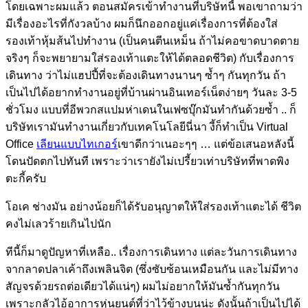
โดยเฉพาะผมแล้ว ตอนสมัครเข้าทำงานที่บริษัทนี้ พอเขาถามว่า
มีเรื่องอะไรที่กังวลบ้าง ผมก็นึกออกอยู่แค่เรื่องการที่ต้องใส่
รองเท้าหุ้มส้นไปทำงาน (เป็นคนตีนเหม็น ถ้าไม่คอขาดบาดตาย
จริงๆ ก็จะพยายามใส่รองเท้าแตะให้ได้ตลอดชีวิต) กับเรื่องการ
เดินทาง ว่าไม่แฮปปี้ที่จะต้องเดินทางนานๆ ซ้ำๆ กันทุกวัน ถ้า
เป็นไปได้อยากทำงานอยู่ที่บ้านผ่านอินเทอร์เน็ตง่ายๆ วันละ 3-5
ชั่วโมง แบบที่อีพวกสแปมห่าเดนในเฟซบุ๊กมันทำกันด้วยซ้ำ .. ก็
บริษัทเรามันทำงานเกี่ยวกับเทคโนโลยีนี่นา งี้ก็ทำเป็น Virtual
Office
เลียนแบบไทเกอร์
เขาดีกว่าเนอะๆๆ … แต่ข้อเสนอหลังนี้
โดนปัดตกไปทันที เพราะว่าเรายังไม่เปรี้ยวเท่าบริษัทที่พาดพิง
ตะกี้ครับ
โอเค ช่างมัน อย่างน้อยก็ได้รับอนุญาตให้ใส่รองเท้าแตะได้ ชีวิต
คงไม่เลวร้ายเกินไปนัก
ทีนี้ก็มาดูปัญหาที่เหลือ.. เรื่องการเดินทาง แต่ละวันการเดินทาง
จากลาดปลาเค้าถึงเพลินจิต (ซึ่งซับซ้อนเหมือนกัน และไม่มีทาง
สัญจรด้วยรถต่อเดียวได้แน่ๆ) ผมไม่อยากให้มันซ้ำกันทุกวัน
เพราะกลัวไอ้อาการหุ่นยนต์ที่ว่าไว้ข้างบนน่ะ ดังนั้นถ้าเป็นไปได้