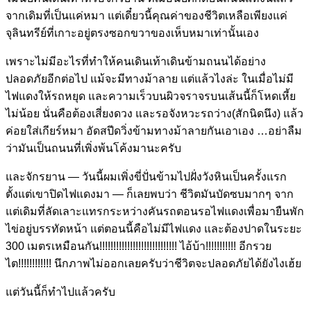
จากเดิมที่เป็นแค่หมา แต่เดี๋ยวนี้คุณค่าของชีวิตเหลือเพียงแค่
จุลินทรีย์ที่เกาะอยู่ตรงซอกขวาของเห็บหมาเท่านั้นเอง
เพราะไม่มีอะไรที่ทำให้คนเดินเท้าเดินข้ามถนนได้อย่าง
ปลอดภัยอีกต่อไป แม้จะมีทางม้าลาย แต่แล้วไงล่ะ ในเมื่อไม่มี
ไฟแดงให้รถหยุด และความเร็วบนผิวจราจรบนเส้นนี้ก็โหดเหี้ย
ไม่น้อย นั่นคือต้องเสี่ยงดวง และรอจังหวะรถว่าง(สักนิดนึง) แล้ว
ค่อยใส่เกียร์หมา อัดสปีดวิ่งข้ามทางม้าลายกันเอาเอง …อย่าลืม
ว่ามันเป็นถนนที่เพิ่งพ้นโค้งมานะครับ
และจักรยาน — วันนี้ผมเพิ่งขี่ปั่นข้ามไปฝั่งวังหินเป็นครั้งแรก
ตั้งแต่เขาปิดไฟแดงมา — ก็เลยพบว่า ชีวิตมันบัดซบมากๆ จาก
แต่เดิมที่ลัดเลาะแทรกระหว่างคันรถตอนรอไฟแดงเพื่อมายืนพัก
ไข่อยู่บรรทัดหน้า แต่ตอนนี้คือไม่มีไฟแดง และต้องปาดในระยะ
300 เมตรเหมือนกัน!!!!!!!!!!!!!!!!!!!!!!!!!!!! ไอ้บ้า!!!!!!!!!!! อีกรวย
ไต!!!!!!!!!!!! นึกภาพไม่ออกเลยครับว่าชีวิตจะปลอดภัยได้ยังไงเฮ้ย
แต่วันนี้ก็ทำไปแล้วครับ