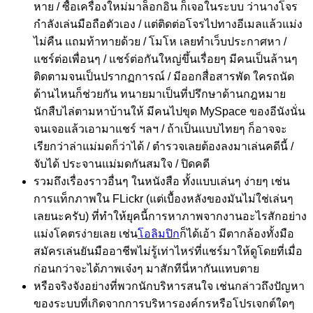
หาย / ซื้อเครื่องใหม่มาล็อกอิน ก็เจอในระบบ ว่านางโจร
กำลังเล่นมือถือตัวเอง / แต่ติดต่อโจรไปทางอีเมลแล้วแม่ง
ไม่คืน แถมท้าทายด้วย / โมโห เลยทำเว็บประกาศหา /
แชร์ต่อเพื่อนๆ / แชร์ต่อกันใหญ่ขึ้นเรื่อยๆ มีคนเป็นล้านๆ
ติดตามจนเป็นปรากฏการณ์ / มีออกสื่อสารพัด ใครถนัด
ด้านไหนก็ช่วยกัน ทนายมาเป็นที่ปรึกษาด้านกฎหมาย
นักสืบไล่ตามหาบ้านให้ มีคนไปขุด MySpace ของอีนังนั่น
จนเจอแล้วเอามาแชร์ ฯลฯ / ถ้าเป็นแบบไทยๆ ก็อาจจะ
เรียกว่าล่าแม่มดก็ว่าได้ / ตำรวจเลยต้องลงมาเล่นคดีนี้ /
จับได้ ประจานแม่มดกันสมใจ / ปิดคดี
รวมถึงเรื่องราวอื่นๆ ในหนังสือ ทั้งแบบเล่นๆ ง่ายๆ เช่น
การแท็กภาพใน FLickr (แต่เบื้องหลังของมันไม่ใช่เล่นๆ
เลยนะครับ) ที่ทำให้ยุคนี้การหาภาพจากงานอะไรสักอย่าง
แม่งโคตรง่ายเลย เช่น
โอลิมปิก
ก็ได้เอ้า มีตากล้องทั้งมือ
สมัครเล่นยันมืออาชีพไม่รู้เท่าไหร่ที่แชร์มาให้ดูโดยที่เมื่อ
ก่อนกว่าจะได้ภาพเจ๋งๆ มาสักทีนี่หากันแทบตาย
หรือจริงจังอย่างที่พวกนักบริหารสนใจ เช่นกล่าวถึงปัญหา
ของระบบที่เกิดจากการบริหารองค์กรหรือโปรเจกต์ใดๆ