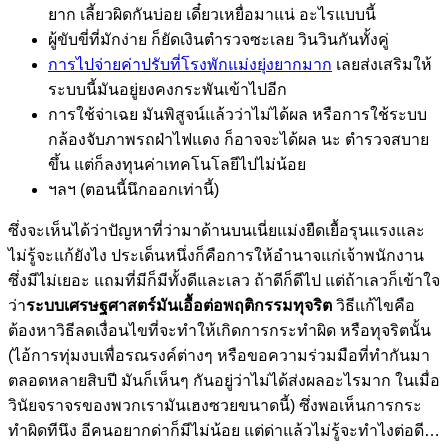
ยาก เลี้ยวผิดกันบ่อย เดี๋ยวเหยื่อมาแน่ อะไรแบบนี้
ผู้ขับขี่ที่มักง่าย ก็ยัดเงินตำรวจซะเลย วินวินกันทั้งคู่
การไปจ่ายค่าปรับที่โรงพักแม่งยุ่งยากมาก
เลยส่งเสริมให้
ระบบนี้มันอยู่ยงคงกระพันเข้าไปอีก
การใช้จ่าเฉย มันพิสูจน์แล้วว่าไม่ได้ผล หรือการใช้ระบบ
กล้องจับภาพรถฝ่าไฟแดง ก็อาจจะได้ผล นะ ตำรวจสบาย
ขึ้น แต่ก็ลงทุนค่าเทคโนโลยีไปไม่น้อย
ฯลฯ (ตอนนี้นึกออกเท่านี้)
ซึ่งจะเห็นได้ว่าปัญหาที่ว่ามาด้านบนเนี่ยแม่งยืดเยื้อรุนแรงและ
ไม่รู้จะแก้ยังไง ประเด็นหนึ่งก็คือการให้อำนาจแก่เจ้าพนักงาน
ซึ่งมีไม่เยอะ แถมที่มีก็มีทั้งดีและเลว ถ้าดีก็ดีไป แต่ถ้าเลวก็เข้าใจ
ว่า
ระบบเศรษฐศาสตร์มันเอื้อต่อพฤติกรรมทุจริต
วิธีแก้ไขคือ
ต้องหาวิธีลดเงื่อนไขที่จะทำให้เกิดการกระทำผิด หรือทุจริตนั้น
(ไอ้การทุ่มงบเพื่อรณรงค์ต่างๆ หรือขอความร่วมมือที่ทำกันมา
ตลอดหลายสิบปี มันก็เห็นๆ กันอยู่ว่าไม่ได้ส่งผลอะไรมาก ในเมื่อ
วินัยจราจรของพวกเรามันเฮงซวยขนาดนี้) ซึ่งพอเห็นการกระ
ทำผิดทีนึง อีคนอยากด่าก็มีไม่น้อย แต่ด่าแล้วไม่รู้จะทำไงต่อดี…