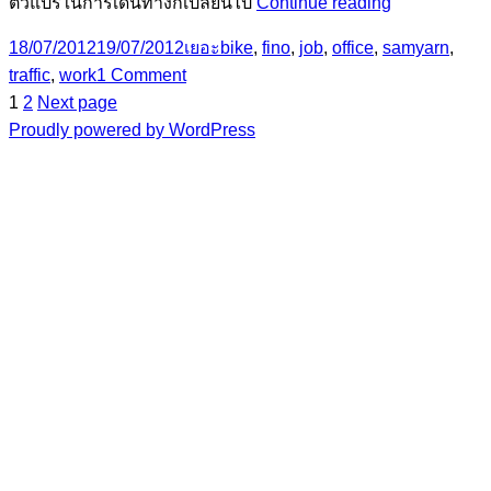
ใน
ตัวแปรในการเดินทางก็เปลี่ยนไป
Continue reading
วัน
Posted
Categories
Tags
18/07/2012
19/07/2012
เยอะ
bike
,
fino
,
job
,
office
,
samyarn
,
ที่
on
on
traffic
,
work
1 Comment
ข้าพเจ้า
Page
Page
ใน
Posts
1
2
Next page
ขี่
วัน
Proudly powered by WordPress
รถ
pagination
ที่
เครื่อง
ข้าพเจ้า
ขี่
รถ
เครื่อง