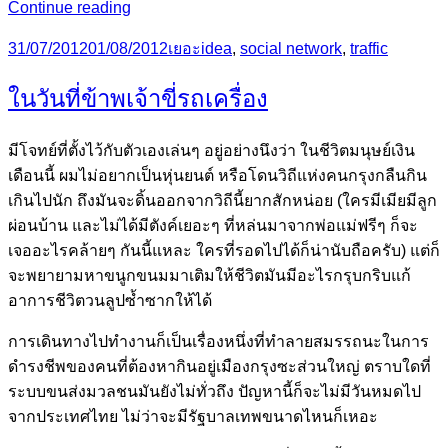
ไอ
Continue reading
เดีย
Posted
Categories
Tags
31/07/2012
01/08/2012
เยอะ
idea
,
social network
,
traffic
แก้
on
ปัญหา
ในวันที่ข้าพเจ้าขี่รถเครื่อง
การ
ทำ
มีโจทย์ที่ตั้งไว้กับตัวเองเล่นๆ อยู่อย่างนึงว่า ในชีวิตมนุษย์เงิน
ผิด
เดือนนี้ ผมไม่อยากเป็นหุ่นยนต์ หรือโดนวิถีแห่งคนกรุงกลืนกิน
กฎ
เกินไปนัก ถึงมันจะดิ้นออกจากวิถีนี้ยากสักหน่อย (ใครมีเมียมีลูก
จราจร
ผ่อนบ้าน และไม่ได้มีตังค์เยอะๆ ที่หล่นมาจากพ่อแม่ฟรีๆ ก็จะ
และ
เจออะไรคล้ายๆ กันนี้แหละ ใครที่รอดไปได้ก็น่านับถือครับ) แต่ก็
การ
จะพยายามหาขนูกขนมมาเติมให้ชีวิตมันมีอะไรกรุบกริบแก้
ทุจริต
อาการชีวิตวนลูปซ้ำซากให้ได้
ของ
เจ้า
การเดินทางไปทำงานก็เป็นเรื่องหนึ่งที่ทำลายสมรรถนะในการ
หน้าที่
ดำรงชีพของคนที่ต้องหากินอยู่เมืองกรุงซะส่วนใหญ่ ตราบใดที่
ระบบขนส่งมวลชนมันยังไม่ทั่วถึง ปัญหานี้ก็จะไม่มีวันหมดไป
จากประเทศไทย ไม่ว่าจะมีรัฐบาลเทพขนาดไหนก็เหอะ