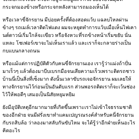
กระจกมองข้างหรือกระจกหลังสามารถมองเห็นได้
หรือเวลาขี่จักรยาน มีบ่อยครั้งที่ต้องสอดแว้บ แฉลบไหลผ่าน
ข้างๆ รถเมล์เวลาติดไฟแดง ผมจะหยุดทำการแว้บเมื่อเห็นไฟเคา
นต์ดาวน์เริ่มใกล้จะเขียว หรือจังหวะที่รถข้างหน้าเริ่มขยับ นั่น
แหละ โชเฟอร์เขาจะไม่เห็นเราแล้ว และเราก็จะกลายร่างเป็น
กบแบนกลางถนน
หรือแม้แต่การปฏิบัติตัวกับคนขี่จักรยานเอง เรารู้ว่าแม่งถ้าปั่น
มาเร็วๆ แล้วต้องมาบีบเบรกมือจนเสียความเร็วเพราะติดรถชาว
บ้านนี่เป็นสิ่งที่เซ็งมาก ดังนั้นเวลาขับรถเจอจักรยาน ผมเลยให้
ทางจักรยานไว้ก่อนเป็นอันดับแรก ส่วนพอรถติดเราก็จะเว้นช่อง
ไว้ให้พอดีๆ เสมอเป็นนิสัยหยุมหยิม
ยังมีอุบัติเหตุอีกมากมายที่เกิดขึ้นเพราะเราไม่เข้าใจธรรมชาติ
ของอีกฝ่าย จนมีฝรั่งเขาทำแคมเปญรณรงค์สำหรับคนี่จักรยาน
กับรถสิบล้อ ว่าลองมาสลับกันขับไหม จะได้รู้ว่าอีกฝ่ายเห็นอะไร
คิดอะไร