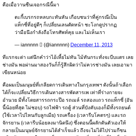
คือเมื่อวานซืนเจอกรณีนี้มา
ตะกี้เบรกรถหลบกะทันหัน เกือบชนว่าที่คู่กรณีเป็น
แท็กซี่ที่อยู่ดีๆ ก็เปลี่ยนเลนตัดหน้า ชะโงกดูปรากฏ
ว่ามือนึงกำลังถือโทรศัพท์คุย และไม่เห็นเรา
— iannnnn  (@iannnnn)
December 11, 2013
ทีแรกจะด่า แต่นึกคำว่าไอ้เหี้ยไม่ทัน ไม้ทันกระทั่งจะบีบแตร เลย
ช่างมัน พอผ่านมาสองวันก็ก็รู้สึกผิดว่าไม่ควรช่างมัน เลยเอามา
เขียนหน่อย
คือผมเป็นมนุษย์ที่เกลียดการเดินทางในกรุงเทพฯ ดังนั้นถ้าเลือก
ได้ก็จะเปลี่ยนวิธีการเดินทางสารพัดสารเพ เท่าที่ร่างกายจะ
อำนวย มีทั้งโดยสารรถกระป๊อ รถเมล์ รถสองแถว รถแท็กซี่ (อัน
นี้น้อยที่สุด ไม่ชอบ) รถไฟฟ้า รถตู้ ส่วนที่บังคับเองก็มีทั้งรถยนต์
(ใช้เวลาไปไหนกับลูกเมีย) รถเครื่อง (เวลารีบโคตรๆ) และรถ
จักรยาน (เวลารีบน้อยลงมานิดนึง) ซึ่งตอนนี้ผลักดันตัวเองให้
กลายเป็นมนุษย์จักรยานได้สำเร็จแล้ว ถึงจะไม่ได้ไปร่วมกีซน