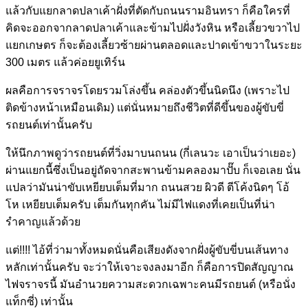
แล้วกับแยกลาดปลาเค้าฝั่งที่ตัดกับถนนรามอินทรา ก็คือใครที่
คิดจะออกจากลาดปลาเค้าและข้ามไปฝั่งวังหิน หรือเลี้ยวขวาไป
แยกเกษตร ก็จะต้องเลี้ยวซ้ายผ่านตลอดและปาดเข้าขวาในระยะ
300 เมตร แล้วค่อยยูเทิร์น
ผลคือการจราจรโดยรวมโล่งขึ้น คล่องตัวขึ้นนิดนึง (เพราะไป
ติดข้างหน้าเหมือนเดิม) แต่นั่นหมายถึงชีวิตที่ดีขึ้นของผู้ขับขี่
รถยนต์เท่านั้นครับ
ให้นึกภาพดูว่ารถยนต์ที่วิ่งมาบนถนน (กี่เลนวะ เอาเป็นว่าเยอะ)
ผ่านแยกนี้ซึ่งเป็นอยู่ถัดจากสะพานข้ามคลองมาปั๊บ ก็เจอเลย นั่น
แปลว่ามันน่าขับเหยียบเต็มที่มาก ถนนสวย ผิวดี ตีโค้งนิดๆ โอ้
โห เหยียบเต็มครับ เต็มกันทุกคัน ไม่มีไฟแดงที่เคยเป็นที่น่า
รำคาญแล้วด้วย
แต่!!!! ไอ้ที่ว่ามาทั้งหมดนั่นคือเสียงดังจากฝั่งผู้ขับขี่บนเส้นทาง
หลักเท่านั้นครับ จะว่าให้เจาะจงลงมาอีก ก็คือการปิดสัญญาณ
ไฟจราจรนี้ มันอำนวยความสะดวกเฉพาะคนมีรถยนต์ (หรือนั่ง
แท็กซี่) เท่านั้น