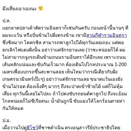
มึงเสี่ยงเอาเองนะ
ป.ล.
แยกลาดปลาเค้าตัดรามอินทราก็เช่นกันครับ ก่อนหน้านี้นานๆ ที
ผมจะแว้น หรือปั่นข้ามไปฝั่งตรงข้าม เขามี
สวนกีฬารามอินทรา
ซึ่งชิลมาก โคตรชิล สามารถพาลูกไปได้ทุกวันเลยเถอะ แต่พอ
ยกเลิกไฟแดงฝั่งนั้น อย่าว่าแต่จักรยานเลย (ว่าซะหน่อยก็ได้ ผม
ไม่สามารถจูงรถเดินข้ามถนนรามอินทราได้อีกเลย เพราะถนน
เส้นหลักแน่นและขับกันเร็วมาก ต้องเดินไปไกลประมาณ 1-200
เมตรเพื่อแบกรถขึ้นสะพานลอย เห็นไหมว่ากรณีเดียวกับฝั่ง
เกษตรนวมินทร์เป๊ะๆ) อย่าว่าแต่จักรยานเลย ขนาดแว้นเองยัง
ข้ามไม่รอด ต้องเล็งดีๆ มากๆ ถึงจะปาดเข้าซ้ายได้ แต่ก็ไม่คุ้ม
เสี่ยง ทุกวันนี้เลยไม่ไปละ ถ้าไปคงขับรถยนต์พาลูกไป ถึงจะอ้อม
ไกลหน่อยก็ไม่ซีเรียสนะ น้ำมันถูกนี่ ขับแม่งให้โลกร้อนตายห่า
กันให้หมด
ป.อ.
เมื่อวานไปดู
ฮิโชว์
ที่ชาชดำเนิน ตรงอนุสาวรีย์ประชาธิปไตย