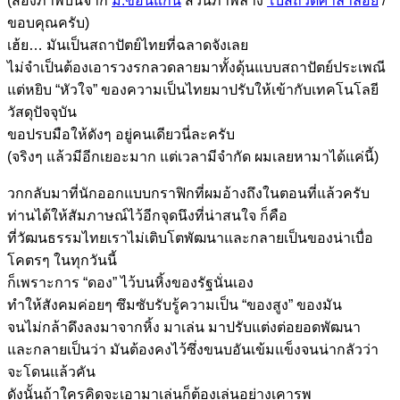
(สองภาพบนจาก
ม.ขอนแก่น
ส่วนภาพล่าง
โบสถ์วัดศาลาลอย
/
ขอบคุณครับ)
เฮ้ย… มันเป็นสถาปัตย์ไทยที่ฉลาดจังเลย
ไม่จำเป็นต้องเอารวงรกลวดลายมาทั้งดุ้นแบบสถาปัตย์ประเพณี
แต่หยิบ “หัวใจ” ของความเป็นไทยมาปรับให้เข้ากับเทคโนโลยี
วัสดุปัจจุบัน
ขอปรบมือให้ดังๆ อยู่คนเดียวนี่ละครับ
(จริงๆ แล้วมีอีกเยอะมาก แต่เวลามีจำกัด ผมเลยหามาได้แค่นี้)
วกกลับมาที่นักออกแบบกราฟิกที่ผมอ้างถึงในตอนที่แล้วครับ
ท่านได้ให้สัมภาษณ์ไว้อีกจุดนึงที่น่าสนใจ ก็คือ
ที่วัฒนธรรมไทยเราไม่เติบโตพัฒนาและกลายเป็นของน่าเบื่อ
โคตรๆ ในทุกวันนี้
ก็เพราะการ “ดอง” ไว้บนหิ้งของรัฐนั่นเอง
ทำให้สังคมค่อยๆ ซึมซับรับรู้ความเป็น “ของสูง” ของมัน
จนไม่กล้าดึงลงมาจากหิ้ง มาเล่น มาปรับแต่งต่อยอดพัฒนา
และกลายเป็นว่า มันต้องคงไว้ซึ่งขนบอันเข้มแข็งจนน่ากลัวว่า
จะโดนแล้วคัน
ดังนั้นถ้าใครคิดจะเอามาเล่นก็ต้องเล่นอย่างเคารพ