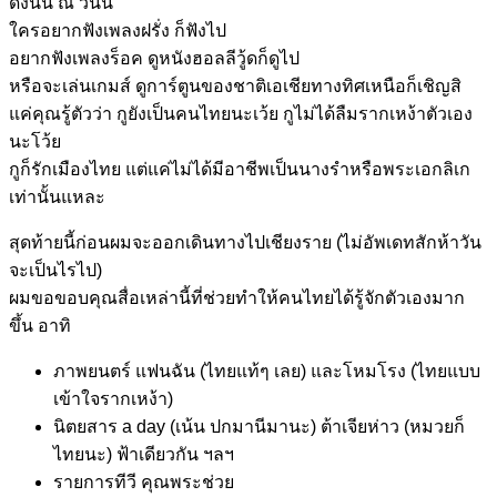
ดังนั้น ณ วันนี้
ใครอยากฟังเพลงฝรั่ง ก็ฟังไป
อยากฟังเพลงร็อค ดูหนังฮอลลีวู้ดก็ดูไป
หรือจะเล่นเกมส์ ดูการ์ตูนของชาติเอเชียทางทิศเหนือก็เชิญสิ
แค่คุณรู้ตัวว่า กูยังเป็นคนไทยนะเว้ย กูไม่ได้ลืมรากเหง้าตัวเอง
นะโว้ย
กูก็รักเมืองไทย แต่แค่ไม่ได้มีอาชีพเป็นนางรำหรือพระเอกลิเก
เท่านั้นแหละ
สุดท้ายนี้ก่อนผมจะออกเดินทางไปเชียงราย (ไม่อัพเดทสักห้าวัน
จะเป็นไรไป)
ผมขอขอบคุณสื่อเหล่านี้ที่ช่วยทำให้คนไทยได้รู้จักตัวเองมาก
ขึ้น อาทิ
ภาพยนตร์ แฟนฉัน (ไทยแท้ๆ เลย) และโหมโรง (ไทยแบบ
เข้าใจรากเหง้า)
นิตยสาร a day (เน้น ปกมานีมานะ) ต้าเจียห่าว (หมวยก็
ไทยนะ) ฟ้าเดียวกัน ฯลฯ
รายการทีวี คุณพระช่วย