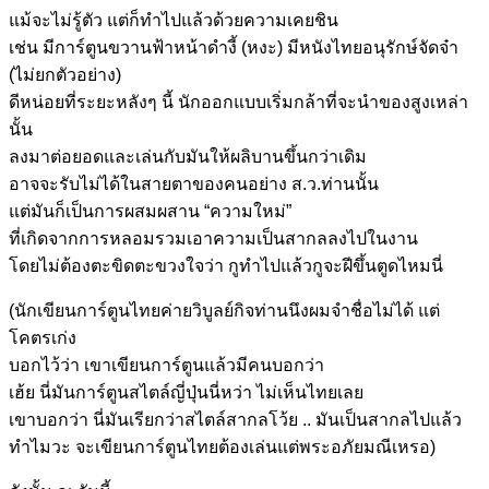
แม้จะไม่รู้ตัว แต่ก็ทำไปแล้วด้วยความเคยชิน
เช่น มีการ์ตูนขวานฟ้าหน้าดำงี้ (หงะ) มีหนังไทยอนุรักษ์จัดจ๋า
(ไม่ยกตัวอย่าง)
ดีหน่อยที่ระยะหลังๆ นี้ นักออกแบบเริ่มกล้าที่จะนำของสูงเหล่า
นั้น
ลงมาต่อยอดและเล่นกับมันให้ผลิบานขึ้นกว่าเดิม
อาจจะรับไม่ได้ในสายตาของคนอย่าง ส.ว.ท่านนั้น
แต่มันก็เป็นการผสมผสาน “ความใหม่”
ที่เกิดจากการหลอมรวมเอาความเป็นสากลลงไปในงาน
โดยไม่ต้องตะขิดตะขวงใจว่า กูทำไปแล้วกูจะฝีขึ้นตูดไหมนี่
(นักเขียนการ์ตูนไทยค่ายวิบูลย์กิจท่านนึงผมจำชื่อไม่ได้ แต่
โคตรเก่ง
บอกไว้ว่า เขาเขียนการ์ตูนแล้วมีคนบอกว่า
เฮ้ย นี่มันการ์ตูนสไตล์ญี่ปุ่นนี่หว่า ไม่เห็นไทยเลย
เขาบอกว่า นี่มันเรียกว่าสไตล์สากลโว้ย .. มันเป็นสากลไปแล้ว
ทำไมวะ จะเขียนการ์ตูนไทยต้องเล่นแต่พระอภัยมณีเหรอ)