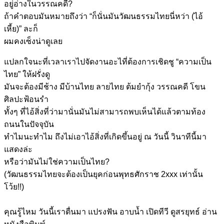
อยู่อ่างในวรรณคดี?
ถ้าคำตอบมันหมายถึงว่า “ก็นั่นมันวัฒนธรรมไทยนี่หว่า (ไอ้
เหี้ย)” ละก็
ผมคงเซ็งน่าดูเลย
แปลกใจนะที่เวลาเราไปจัดงานอะไที่ต้องการเชิดชู “ความเป็น
ไทย” ให้ฝรั่งดู
มันจะต้องมีช้าง มีบ้านไทย ลายไทย ต้มยำกุ้ง วรรณคดี โขน
ศิลปะฟ้อนรำ
ทั้งๆ ที่ไอ้สิ่งที่ว่ามานั่นมันไม่สามารถพบเห็นได้แล้วตามท้อง
ถนนในปัจจุบัน
ทำไมนะทำไม ถึงไม่เอาไอ้สิ่งที่เกิดขึ้นอยู่ ณ วันนี้ วินาทีนี้มา
แสดงล่ะ
หรือว่ามันไม่ใช่ความเป็นไทย?
(วัฒนธรรมไทยจะต้องเป็นยุคก่อนพุทธศักราช 2xxx เท่านั้น
โว้ย!!)
คุณรู้ไหม วันนี้เราตื่นมา แปรงฟัน อาบน้ำ เปิดทีวี ดูสรยุทธ์ อ่าน