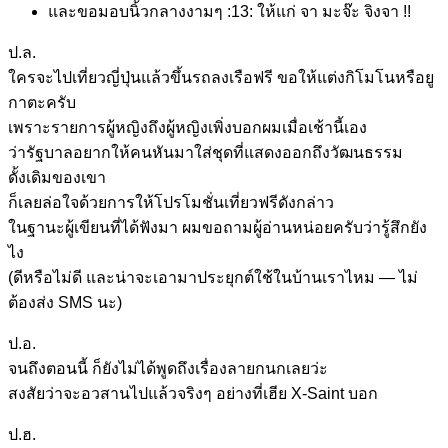
และขอมอบนิ้วกลางงามๆ :13: ให้แก่ จา มะจ๊ะ จิงจา !!
ป.ล.
ใครจะไปเที่ยวญี่ปุ่นแล้วขึ้นรถลงเรือฟรี ขอให้แต่งกิโมโนหรือยู
กาตะครับ
เพราะรายการผู้หญิงถึงผู้หญิงเพิ่งบอกผมเมื่อเช้านี้เอง
ว่ารัฐบาลอยากให้คนหันมาใส่ชุดที่แสดงออกถึงวัฒนธรรม
ดั้งเดิมของเขา
ก็เลยล่อใจด้วยการให้โปรโมชั่นเที่ยวฟรีดังกล่าว
ในฐานะผู้เขียนที่ได้ฟังมา ผมขอถามผู้อ่านหน่อยครับว่ารู้สึกยัง
ไง
(ดีหรือไม่ดี และน่าจะเอามาประยุกต์ใช้ในบ้านเราไหม — ไม่
ต้องส่ง SMS นะ)
ป.อ.
จนถึงตอนนี้ ก็ยังไม่ได้พูดถึงเรื่องลายกนกเลยว่ะ
สงสัยว่าจะอวสานไปแล้วจริงๆ อย่างที่เฮีย X-Saint บอก
ป.ฮ.