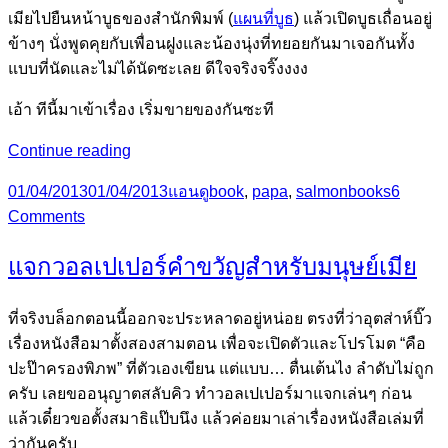
เมียไปยืนหน้าบูธของสำนักพิมพ์ (
แผนที่บูธ
) แล้วเปิดบูธเถื่อนอยู่
ข้างๆ นั่งพูดคุยกับเพื่อนฝูงและน้องนุ่งที่ทยอยกันมาเจอกันทั้ง
แบบที่นัดและไม่ได้นัดซะเลย ดีใจจริงจริ๊งงงง
เอ้า ทีนี้มาเข้าเรื่อง เริ่มขายของกันซะที
แนะนำ
Continue reading
หนังสือ
Posted
Categories
Tags
01/04/2013
01/04/2013
แอนดู
book
,
papa
,
salmonbooks
6
“คือ
on
on
Comments
ปะ
แนะนำ
ป๊า
แจกวอลเปเปอร์คำขวัญสำหรับมนุษย์เมีย
หนังสือ
ครอง
“คือ
พิภพ”
ปะ
ที่จริงบล็อกตอนนี้ออกจะประหลาดอยู่หน่อย ตรงที่ว่าอุตส่าห์บิ๊ว
ป๊า
เรื่องหนังสือมาตั้งสองสามตอน เพื่อจะเปิดตัวและโปรโมต “คือ
ครอง
ปะป๊าครองพิภพ” ที่ตัวเองเขียน แต่แบบ… ตื่นเต้นไง ลำดับไม่ถูก
พิภพ”
ครับ เลยขออนุญาตสลับคิว ทำวอลเปเปอร์มาแจกเล่นๆ ก่อน
แล้วเดี๋ยวขอตั้งสมาธิแป๊บนึง แล้วค่อยมาเล่าเรื่องหนังสือเล่มที่
ว่ากันครับ