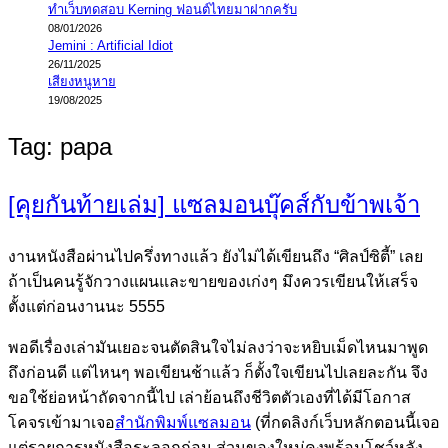
ทำเว็บทดสอบ Kerning ฟอนต์ไทยมาฝากครับ
08/01/2026
Jemini : Artificial Idiot
26/11/2025
เสียงหนูหาย
19/08/2025
Tag:
papa
[คุยกันท้ายเล่ม] แซลมอนบุ๊คส์กับข้าพเจ้า
งานหนังสือผ่านไปครึ่งทางแล้ว ยังไม่ได้เขียนถึง “ศิลป์ซิตี้” เลย
ถ้าเป็นคนรู้จักวางแผนและขายของเก่งๆ มึงควรเขียนให้เสร็จ
ตั้งแต่ก่อนงานนะ 5555
พอดีเรื่องเล่ามันเยอะจนตัดสินใจไม่ลงว่าจะหยิบเม็ดไหนมาพูด
ถึงก่อนดี แต่ไหนๆ พอเขียนช้าแล้ว ก็ตั้งใจเขียนไปเลยละกัน จึง
ขอใช้ย่อหน้าถัดจากนี้ไป เล่าย้อนถึงชีวิตตัวเองที่ได้มีโอกาส
โคจรเข้ามาเจอ
สำนักพิมพ์แซลมอน
(ที่กดลิงก์เว็บหลักตอนนี้เจอ
แต่รายการหนังสือระลอกก่อน ส่วนของใหม่คงพร้อมโชว์หลัง