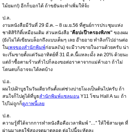
ไม้ยมก!) อีกก็บอกได้ ถ้าขยันจะทำเพิ่มให้จ้ะ
ป.ล.
งานหนังสือมีวันที่ 29 มี.ค. – 8 เม.ย.56 ที่ศูนย์การประชุมแห่ง
ชาติสิริกิติ์เหมือนเดิม ส่วนหนังสือ “
คือปะป๊าครองพิภพ”
ของผม
(ยังไม่ได้เขียนบล็อกถึงแบบเต็มๆ เลย อ๊ายอาย ทำลิงก์ไปอ่านต่อ
ใน
เพจของสำนักพิมพ์
ก่อนละัน) จะมีวางขายในงานด้วยครับ น่า
จะเริ่มขายตั้งแต่วันอาทิตย์ที่ 31 มี.ค.นี้แหละมั้ง ลด 20% ด้วยนะ
แต่ถ้าซื้อตามร้านทั่วไปก็ลองขอต่อราคาจากแม่ค้าเอา ถ้าไม่
โดนตบก็อาจจะได้ลดบ้าง
ป.อ.
ผมไปเฝ้าบูธในวันเดียวกันตั้งแต่ช่วงบ่ายโมงเป็นต้นไปครับ ถ้า
สนใจก็ไปดูได้ที่บูธ
สำนักพิมพ์แซลมอน
Y11 โซน Hall A นะ ถ้า
ไปไม่ถูกก็
ดูภาพนี้เลย
ป.ฮ.
ความรู้ที่ได้จากการทำหนังสือคือเวลาพิมพ์ “…” ให้ใช้สามจุด ที่
ผ่านมาเคยใช้สองจุดมาตลอด ต่อไปนี้จะหัดละ