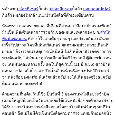
กับ
หลังจาก
ปล่อยทีเซอร์
ก็แล้ว
ปล่อยอีกรอบ
ก็แล้ว
แจกวอลเปเปอร์
ข้าพเจ้า
ก็แล้ว ผมก็ยังไม่กล้าแนะนำหนังสือที่ตัวเองเขียนครับ
นั่นเพราะตลอดระยะเวลาสี่เดือนที่ผ่านมา “คือปะป๊าครองพิภพ”
มันเป็นเพียงจินตนาการร่วมกันของผมและเหล่ากอง บ.ก.
สำนัก
พิมพ์แซลมอน
ที่ต่างก็ใจเต้นตุ๊มๆ ต่อมๆ และกังวลกันว่า มันจะ
เสร็จรึเปล่าวะ ใครที่เล่นทวิตเตอร์ ติดตามผมช่วงหลายเดือนที่
ผ่านมา ก็จะเจอแต่เหตุการณ์หนีหนี้ ไม่สิ หนีเอาตัวรอดจากการ
ทวงต้นฉบับ ไล่ล่าแม่งทุกโซเชียลเน็ตเวิร์กจากอี @freeclub จน
จะโดนมันต่อยหลายครั้ง แต่ในที่สุด วันนี้ (31 มี.ค.56) ชาวบ้าน
แถบลาดปลาเค้าก็ต้องจารึกเป็นอีกหน้าหนึ่งของประวัติศาสตร์
ว่า หนังสือของผมพิมพ์เสร็จแล้วครับ! จะได้เห็นของจริงละครับ!
ตื่นเต้นฉิบหายเลยครับ!
ด้วยความตื่นเต้น วันนี้ซึ่งเป็นวันที่ 3 ของงานหนังสือประจำปิด
เทอมใหญ่ปีนี้ แต่เป็นวันแรกที่จะได้เห็นหนังสือของตัวเอง เพราะ
ได้รับข่าววงในมาว่าหนังสือจะเสร็จจากโรงพิมพ์ร้อนๆ พอดีใน
ตอนเช้า ถึงแม้ไม่มีคิวเซ็นหนังสือตามตาราง แต่ผมก็หอบลูกหิ้ว