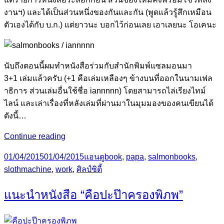
งานฯ) และได้เป็นส่วนหนึ่งของกันและกัน (พูดแล้วรู้สึกเหมือน
ตัวเองได้กับ บ.ก.) แต่ยาวนะ บอกไว้ก่อนเลย เอาเลยนะ โอเคนะ
นับถึงตอนนี้ผมทำหนังสือร่วมกับสำนักพิมพ์แซลมอนมา
3+1 เล่มแล้วครับ (+1 คือเล่มเหลืองๆ ข้างบนที่ออกในนามเฟล
าธิการ ส่วนเล่มอื่นใช้ชื่อ iannnnn) โดยสามารถไล่เรียงไทม์
ไลน์ และเล่าเรื่องที่หลังเล่มที่ผ่านมาในมุมมองของคนเขียนได้
ดังนี้…
[คุย
Continue reading
กัน
Posted
Categories
Tags
01/04/2015
01/04/2015
แอนดู
book
,
papa
,
salmonbooks
,
ท้าย
on
slothmachine
,
work
,
ศิลป์ซิตี้
เล่ม]
แซ
แนะนำหนังสือ “คือปะป๊าครองพิภพ”
ลม
อ
นบุ๊คส์