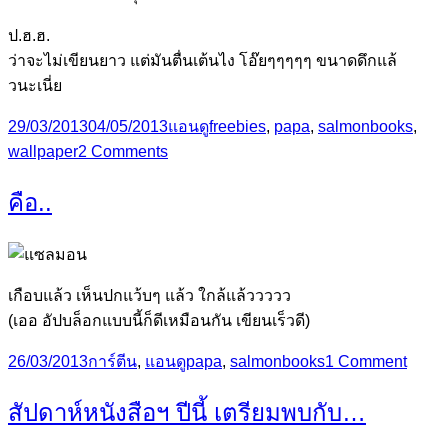
ป.ฮ.ฮ.
ว่าจะไม่เขียนยาว แต่มันตื่นเต้นไง โอ๊ยๆๆๆๆๆ ขนาดดึกแล้
วนะเนี่ย
Posted
Categories
Tags
29/03/2013
04/05/2013
แอนดู
freebies
,
papa
,
salmonbooks
,
on
on
wallpaper
2 Comments
แจก
คือ..
วอลเปเปอร์
คำขวัญ
สำหรับ
มนุษย์
เกือบแล้ว เห็นปกแว้บๆ แล้ว ใกล้แล้ววววว
เมีย
(เออ อัปบล็อกแบบนี้ก็ดีเหมือนกัน เขียนเร็วดี)
Posted
Categories
Tags
on
26/03/2013
การ์ตีน
,
แอนดู
papa
,
salmonbooks
1 Comment
on
คือ..
สัปดาห์หนังสือฯ ปีนี้ เตรียมพบกับ…