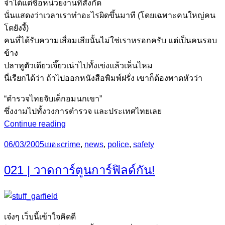
จำได้แต่ชื่อหน่วยงานที่สังกัด
นั่นแสดงว่าเวลาเราทำอะไรผิดขึ้นมาที (โดยเฉพาะคนใหญ่คน
โตยังงี้)
คนที่ได้รับความเสื่อมเสียนั้นไม่ใช่เราหรอกครับ แต่เป็นคนรอบ
ข้าง
ปลาทูตัวเดียวเจี๊ยวเน่าไปทั้งเข่งแล้วเห็นไหม
นี่เรียกได้ว่า ถ้าไปออกหนังสือพิมพ์ฝรั่ง เขาก็ต้องพาดหัวว่า
“ตำรวจไทยจับเด็กอมนกเขา”
ซึ่งงามไปทั้งวงการตำรวจ และประเทศไทยเลย
022
Continue reading
|
Posted
Categories
Tags
06/03/2005
เยอะ
crime
,
news
,
police
,
safety
สาว
on
เอย
021 | วาดการ์ตูนการ์ฟิลด์กัน!
(ทุ
ภาษิต
สอน
หญิง)
เจ๋งๆ เว็บนี้เข้าใจคิดดี