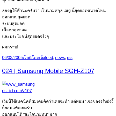
ลองดูให้ทั่วนะครับว่า เว็บนามสกุล .org นี้สุดยอดขนาดไหน
ออกแบบสุดยอด
ระบบสุดยอด
เนื้อหาสุดยอด
และประโยชน์สุดยอดจริงๆ
ผมกราบ!
Posted
Categories
Tags
06/03/2005
เว็บดีโดดเด้ง
feed
,
news
,
rss
on
024 | Samsung Mobile SGH-Z107
dstrict.com/z107
เว็บนี้ใช้เทคนิคที่ผมเคยคิดว่าเคยจะทำ แต่พอมาเจอของจริงยังงี้
ก็ยอมแพ้เลยครับ
ออกแบบได้ “สะใจนายทุน” มาก