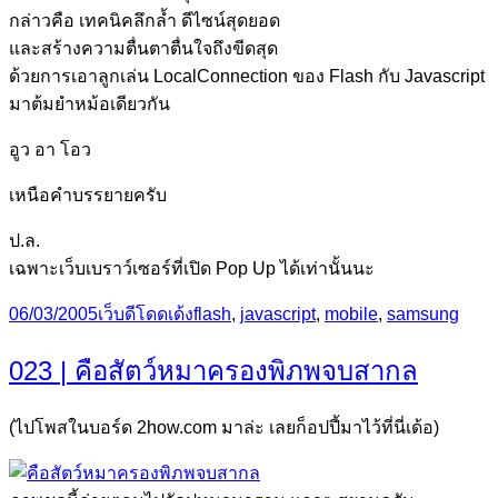
กล่าวคือ เทคนิคลึกล้ำ ดีไซน์สุดยอด
และสร้างความตื่นตาตื่นใจถึงขีดสุด
ด้วยการเอาลูกเล่น LocalConnection ของ Flash กับ Javascript
มาต้มยำหม้อเดียวกัน
อูว อา โอว
เหนือคำบรรยายครับ
ป.ล.
เฉพาะเว็บเบราว์เซอร์ที่เปิด Pop Up ได้เท่านั้นนะ
Posted
Categories
Tags
06/03/2005
เว็บดีโดดเด้ง
flash
,
javascript
,
mobile
,
samsung
on
023 | คือสัตว์หมาครองพิภพจบสากล
(ไปโพสในบอร์ด 2how.com มาล่ะ เลยก็อปปี้มาไว้ที่นี่เด้อ)