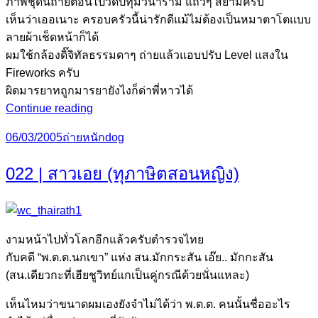
ภาพชุดนี้ถ่ายตอนไปวัดปทุมวนาราม แถวๆ สยามครับ
เห็นว่าเออเนาะ ครอบครัวนี้น่ารักดีแม้ไม่ต้องเป็นหมาตาโตแบบ
ลายผ้าเช็ดหน้าก็ได้
ผมใช้กล้องดิ๊จิทัลธรรมดาๆ ถ่ายแล้วแอบปรับ Level แสงใน
Fireworks ครับ
ผิดมารยาทถูกมารยายังไงก็ด่าพี่หาวได้
023
Continue reading
|
Posted
Categories
Tags
06/03/2005
ถ่ายหนัก
dog
คือ
on
สัตว์
022 | สาวเอย (ทุภาษิตสอนหญิง)
หมา
ครอง
พิภพ
จบ
งามหน้าไปทั่วโลกอีกแล้วครับตำรวจไทย
สากล
กับคดี “พ.ต.ต.นกเขา” แห่ง สน.มักกระสัน เอ๊ย.. มักกะสัน
(สน.เดียวกะที่เฮียชูวิทย์แกเป็นคู่กรณีด้วยนั่นแหละ)
เห็นไหมว่าขนาดผมเองยังจำไม่ได้ว่า พ.ต.ต. คนนั้นชื่ออะไร