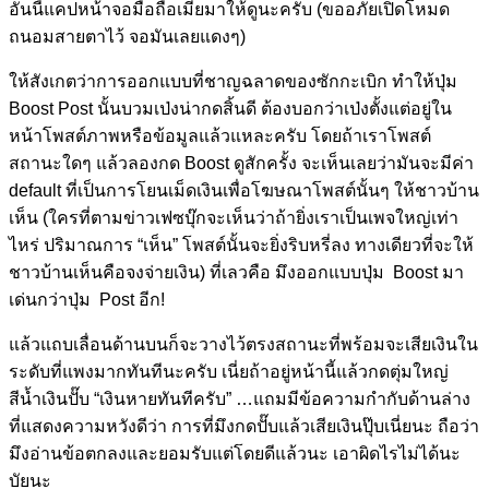
อันนี้แคปหน้าจอมือถือเมียมาให้ดูนะครับ (ขออภัยเปิดโหมด
ถนอมสายตาไว้ จอมันเลยแดงๆ)
ให้สังเกตว่าการออกแบบที่ชาญฉลาดของซักกะเบิก ทำให้ปุ่ม
Boost Post นั้นบวมเป่งน่ากดสิ้นดี ต้องบอกว่าเป่งตั้งแต่อยู่ใน
หน้าโพสต์ภาพหรือข้อมูลแล้วแหละครับ โดยถ้าเราโพสต์
สถานะใดๆ แล้วลองกด Boost ดูสักครั้ง จะเห็นเลยว่ามันจะมีค่า
default ที่เป็นการโยนเม็ดเงินเพื่อโฆษณาโพสต์นั้นๆ ให้ชาวบ้าน
เห็น (ใครที่ตามข่าวเฟซบุ๊กจะเห็นว่าถ้ายิ่งเราเป็นเพจใหญ่เท่า
ไหร่ ปริมาณการ “เห็น” โพสต์นั้นจะยิ่งริบหรี่ลง ทางเดียวที่จะให้
ชาวบ้านเห็นคือจงจ่ายเงิน) ที่เลวคือ มึงออกแบบปุ่ม Boost มา
เด่นกว่าปุ่ม Post อีก!
แล้วแถบเลื่อนด้านบนก็จะวางไว้ตรงสถานะที่พร้อมจะเสียเงินใน
ระดับที่แพงมากทันทีนะครับ เนี่ยถ้าอยู่หน้านี้แล้วกดตุ่มใหญ่
สีน้ำเงินปั๊บ “เงินหายทันทีครับ” …แถมมีข้อความกำกับด้านล่าง
ที่แสดงความหวังดีว่า การที่มึงกดปั๊บแล้วเสียเงินปุ๊บเนี่ยนะ ถือว่า
มึงอ่านข้อตกลงและยอมรับแต่โดยดีแล้วนะ เอาผิดไรไม่ได้นะ
บัยนะ