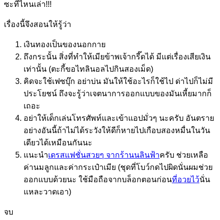
ซะที่ไหนเล่า!!!
เรื่องนี้จึงสอนให้รู้ว่า
เงินทองเป็นของนอกกาย
ถึงกระนั้น สิ่งที่ทำให้เมียข้าพเจ้ากรี๊ดได้ มีแต่เรื่องเสียเงิน
เท่านั้น (ตะกี้ขอไทลินอลไปกินสองเม็ด)
คิดจะใช้เฟซบุ๊ก อย่าบ่น มันให้ใช้อะไรก็ใช้ไป ด่าไปก็ไม่มี
ประโยชน์ ถึงจะรู้ว่าเจตนาการออกแบบของมันเหี้ยมากก็
เถอะ
อย่าให้เด็กเล่นโทรศัพท์และเข้าแอปมั่วๆ นะครับ อันตราย
อย่างอันนี้ถ้าไม่ได้ระวังให้ดีก็หายไปเกือบสองหมื่นในวัน
เดียวได้เหมือนกันนะ
แนะนำ
เดรสแฟชั่นสวยๆ จากร้านนลินฟ้า
ครับ ช่วยเหลือ
ค่านมลูกและค่ากระเป๋าเมีย (ชุดที่โบว์กดไปผิดนั่นผมช่วย
ออกแบบด้วยนะ ใช้มือถือจากบล็อกตอนก่อน
ที่อวยไว้
นั่น
แหละวาดเอา)
จบ