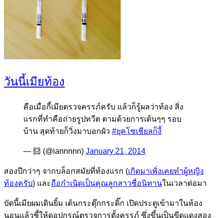
วันนี้เมียท้อง
คือเมื่อกี้เมียตรวจครรภ์ครับ แล้วก็รู้ผลว่าท้อง สิ่ง
แรกที่ทำคือถ่ายรูปทวีต ตามด้วยการเต้นๆๆ รอบ
บ้าน สุดท้ายก็วิ่งมาบอกผัว
#ยุคโซเชียลก็งี้
— 囧 (@iannnnn)
January 21, 2014
สองปีกว่าๆ จากบล็อกสมัยที่ท้องแรก (
เกิดมาเพิ่งเคยทำผู้หญิง
ท้องครับ
) และ
ถือกำเนิดเป็นคุณลูกสาวชื่อนิทาน
ในเวลาต่อมา
บัดนี้เมียผมเดินยิ้ม เต้นกระดุ๊กกระดิ๊ก เปิดประตูเข้ามาในห้อง
นอนแล้วชี้ให้ดูอุปกรณ์ตรวจการตั้งครรภ์ ซึ่งขึ้นเป็นขีดแดงสอง