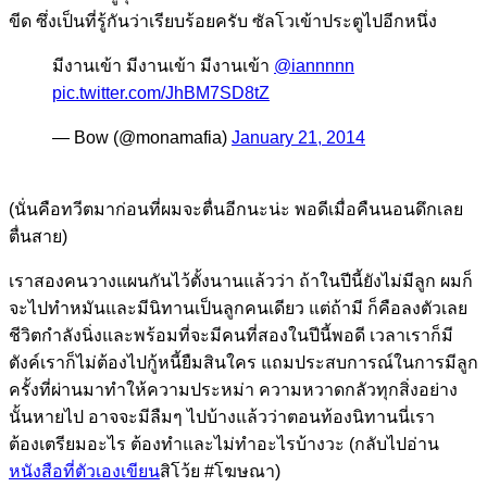
ขีด ซึ่งเป็นที่รู้กันว่าเรียบร้อยครับ ซัลโวเข้าประตูไปอีกหนึ่ง
มีงานเข้า มีงานเข้า มีงานเข้า
@iannnnn
pic.twitter.com/JhBM7SD8tZ
— Bow (@monamafia)
January 21, 2014
(นั่นคือทวีตมาก่อนที่ผมจะตื่นอีกนะน่ะ พอดีเมื่อคืนนอนดึกเลย
ตื่นสาย)
เราสองคนวางแผนกันไว้ตั้งนานแล้วว่า ถ้าในปีนี้ยังไม่มีลูก ผมก็
จะไปทำหมันและมีนิทานเป็นลูกคนเดียว แต่ถ้ามี ก็คือลงตัวเลย
ชีวิตกำลังนิ่งและพร้อมที่จะมีคนที่สองในปีนี้พอดี เวลาเราก็มี
ตังค์เราก็ไม่ต้องไปกู้หนี้ยืมสินใคร แถมประสบการณ์ในการมีลูก
ครั้งที่ผ่านมาทำให้ความประหม่า ความหวาดกลัวทุกสิ่งอย่าง
นั้นหายไป อาจจะมีลืมๆ ไปบ้างแล้วว่าตอนท้องนิทานนี่เรา
ต้องเตรียมอะไร ต้องทำและไม่ทำอะไรบ้างวะ (กลับไปอ่าน
หนังสือที่ตัวเองเขียน
สิโว้ย #โฆษณา)