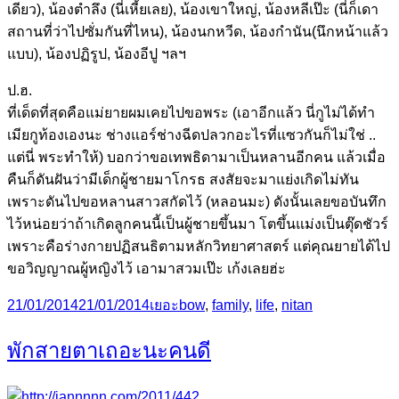
เดียว), น้องตำลึง (นี่เหี้ยเลย), น้องเขาใหญ่, น้องหลีเป๊ะ (นี่ก็เดา
สถานที่ว่าไปซั่มกันที่ไหน), น้องนกหวีด, น้องกำนัน(นึกหน้าแล้ว
แบบ), น้องปฏิรูป, น้องอีปู ฯลฯ
ป.ฮ.
ที่เด็ดที่สุดคือแม่ยายผมเคยไปขอพระ (เอาอีกแล้ว นี่กูไม่ได้ทำ
เมียกูท้องเองนะ ช่างแอร์ช่างฉีดปลวกอะไรที่แซวกันก็ไม่ใช่ ..
แต่นี่ พระทำให้) บอกว่าขอเทพธิดามาเป็นหลานอีกคน แล้วเมื่อ
คืนก็ดันฝันว่ามีเด็กผู้ชายมาโกรธ สงสัยจะมาแย่งเกิดไม่ทัน
เพราะดันไปขอหลานสาวสกัดไว้ (หลอนมะ) ดังนั้นเลยขอบันทึก
ไว้หน่อยว่าถ้าเกิดลูกคนนี้เป็นผู้ชายขึ้นมา โตขึ้นแม่งเป็นตุ๊ดชัวร์
เพราะคือร่างกายปฏิสนธิตามหลักวิทยาศาสตร์ แต่คุณยายได้ไป
ขอวิญญาณผู้หญิงไว้ เอามาสวมเป๊ะ เก้งเลยฮ่ะ
Posted
Categories
Tags
21/01/2014
21/01/2014
เยอะ
bow
,
family
,
life
,
nitan
on
พักสายตาเถอะนะคนดี