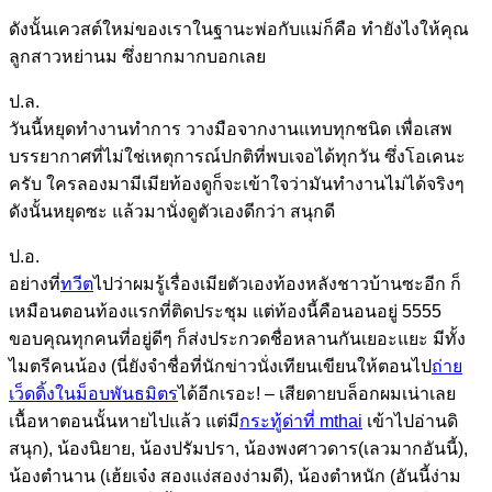
ดังนั้นเควสต์ใหม่ของเราในฐานะพ่อกับแม่ก็คือ ทำยังไงให้คุณ
ลูกสาวหย่านม ซึ่งยากมากบอกเลย
ป.ล.
วันนี้หยุดทำงานทำการ วางมือจากงานแทบทุกชนิด เพื่อเสพ
บรรยากาศที่ไม่ใช่เหตุการณ์ปกติที่พบเจอได้ทุกวัน ซึ่งโอเคนะ
ครับ ใครลองมามีเมียท้องดูก็จะเข้าใจว่ามันทำงานไม่ได้จริงๆ
ดังนั้นหยุดซะ แล้วมานั่งดูตัวเองดีกว่า สนุกดี
ป.อ.
อย่างที่
ทวีต
ไปว่าผมรู้เรื่องเมียตัวเองท้องหลังชาวบ้านซะอีก ก็
เหมือนตอนท้องแรกที่ติดประชุม แต่ท้องนี้คือนอนอยู่ 5555
ขอบคุณทุกคนที่อยู่ดีๆ ก็ส่งประกวดชื่อหลานกันเยอะแยะ มีทั้ง
ไมตรีคนน้อง (นี่ยังจำชื่อที่นักข่าวนั่งเทียนเขียนให้ตอนไป
ถ่าย
เว็ดดิ้งในม็อบพันธมิตร
ได้อีกเรอะ! – เสียดายบล็อกผมเน่าเลย
เนื้อหาตอนนั้นหายไปแล้ว แต่มี
กระทู้ด่าที่ mthai
เข้าไปอ่านดิ
สนุก), น้องนิยาย, น้องปรัมปรา, น้องพงศาวดาร(เลวมากอันนี้),
น้องตำนาน (เฮ้ยเจ๋ง สองแง่สองง่ามดี), น้องตำหนัก (อันนี้ง่าม