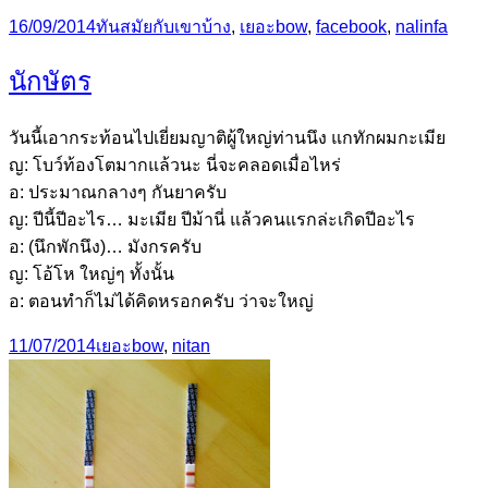
Posted
Categories
Tags
16/09/2014
ทันสมัยกับเขาบ้าง
,
เยอะ
bow
,
facebook
,
nalinfa
on
นักษัตร
วันนี้เอากระท้อนไปเยี่ยมญาติผู้ใหญ่ท่านนึง แกทักผมกะเมีย
ญ: โบว์ท้องโตมากแล้วนะ นี่จะคลอดเมื่อไหร่
อ: ประมาณกลางๆ กันยาครับ
ญ: ปีนี้ปีอะไร… มะเมีย ปีม้านี่ แล้วคนแรกล่ะเกิดปีอะไร
อ: (นึกพักนึง)… มังกรครับ
ญ: โอ้โห ใหญ่ๆ ทั้งนั้น
อ: ตอนทำก็ไม่ได้คิดหรอกครับ ว่าจะใหญ่
Posted
Categories
Tags
11/07/2014
เยอะ
bow
,
nitan
on