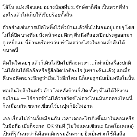
โอ้โห แม่งเพียบเลย อย่างน้อยที่ประจักษ์ตาก็คือ เป็นพวกที่ทำ
อะไรแล้วไม่เก็บให้เรียบร้อยทั้งสิ้น
ตัวอย่างเช่นการเปิดไฟทิ้งไว้ทั่วบ้านแล้วขึ้นไปนอนอยู่บ่อยๆ โดย
ไม่ได้ปิด บางทีผมนั่งหน้าคอมดึกๆ ตีหนึ่งตีสองเปิดประตูออกมา
ดู เหย็ดแม นี่บ้านหรือเซเว่น ทำไมสว่างไสวในยามค่ำคืนได้
ขนาดนี้
คิดในใจเฉยๆ แล้วก็เดินไล่ปิดไปทีละดวงๆ …ก็ทำเป็นเรื่องปกติ
ไม่ได้บ่นได้หืออือหรือรู้สึกผิดปกติอะไร (เพราะชินแล้ว) แต่เมื่อ
คืนพอคิดจะระลึกดูว่ามีอะไรอีกไหม นี่ก็เลยถูกนับเป็นหนึ่งในนั้น
พอเดินไปถึงในครัว อ้าว ไฟหลังบ้านก็เปิด ทั้งๆ ที่ไม่ได้ใช้งาน
อะไรนะ — ไอ้การจำไม่ได้ว่าสวิตช์ไฟดวงไหนมันกดตรงไหนนี่
ก็เหมือนกัน ขนาดเขียนไว้บนปุ่มก็ยังไม่อ่าน
เออ เรื่องไม่อ่านก็เหมือนกัน เวลาเจออะไรเด้งขึ้นมาในคอมหรือ
ในมือถือ เมียก็จะกด OK ทันที (ไม่ใช่แคนเซิลนะ นี่กดโอเคเลย)
เป็นที่รู้กันนะว่านี่คือพฤติกรรมอันตราย ยิ่งเป็นพวกใช้มือถือ