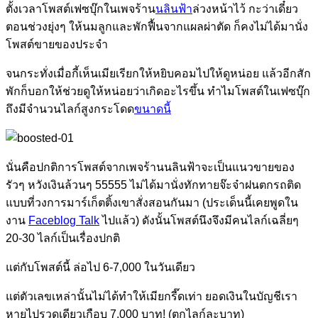
ตั้งเวลาโพสต์เฟซบุ๊กในเพจร้าน
นลินฟ้า
ล่วงหน้าไว้ กะว่าเดี๋ยว
ตอนช่วงยุ่งๆ ให้นมลูกและพักฟื้นจากแผลผ่าตัด ก็คงไม่ได้มานั่ง
โพสต์ขายของประจำ
จนกระทั่งเมื่อกี้เห็นเมียเรียกให้หยิบคอมไปให้ดูหน่อย แล้วอีกสัก
พักก็บอกให้ช่วยดูให้หน่อยว่าเกิดอะไรขึ้น ทำไมโพสต์ในเฟซบุ๊ก
ถึงมีจำนวนไลก์สูงกระโดด
ขนาดนี้
นั่นคือปกติการโพสต์จากเพจร้านนลินฟ้าจะเป็นแนวขายของ
รัวๆ หวังเงินล้วนๆ 55555 ไม่ได้มานั่งทักทายจ๊ะจ๋าฝนตกรถติด
แบบที่วงการมาร์เก็ตติ้งเขาสั่งสอนกันมา (ประเด็นนี้เคยพูดใน
งาน
Faceblog Talk
ไปแล้ว) ดังนั้นโพสต์นึงจึงมีคนไลก์เฉลี่ยๆ
20-30 ไลก์เป็นเรื่องปกติ
แต่กับโพสต์นี้ ล่อไป 6-7,000 ในวันเดียว
แต่ตัวเลขเหล่านั้นไม่ได้ทำให้เมียกรี๊ดเท่า ยอดเงินในบัญชีเรา
หายไปรวดเดียวเกือบ 7,000 บาท! (ตกไลก์ละบาท)