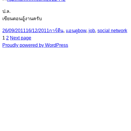
ป.ล.
เขียนตอนอู้งานครับ
Posted
Categories
Tags
26/09/2011
16/12/2011
การ์ตีน
,
แอนดู
bow
,
job
,
social network
on
Page
Page
Posts
1
2
Next page
Proudly powered by WordPress
pagination