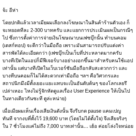
จ้ะ อีห่า
โดยปกติแล้วเวลาเมียผมเลือกลงโฆษณาในสินค้าร้านตัวเอง ก็
จะหยอดทีละ 2-300 บาทครับ และแยกการประเมินผลเป็นกรณีๆ
ไป ซึ่งการตั้งค่าการจ่ายเงินโฆษณาบนเฟซบุ๊กนั้น ทำบนคอม
(เดสก์ทอป) จะดีกว่าในมือถือ เพราะมันสามารถปรับแต่งค่า
สารพัดได้ละเอียดกว่า (เฟซบุ๊กเป็นเว็บที่ประหลาดมากครับ
บางทีเปิดในแอปก็มีฟีเจอร์บางอย่างงอกขึ้นมาสำหรับคนใช้แอป
เท่านั้น แต่บางทีเปิดในเว็บเวอร์ชันมือถือกลับสะดวกกว่า และ
บางทีบนคอมก็ไม่ได้สะดวกเท่ามือถือ ฯลฯ คือวิศวกรและ
สถาปนิกมึงมีตั้งเยอะแยะแทบจะเป็นอันดับต้นๆ ของโลกเลยรึ
เปล่าเหอะ ไหงไม่รู้จักหัดดูแลเรื่อง User Experience ให้เป็นไป
ในทางเดียวกันซะที ตูล่ะหน่าย)
เมื่อเมียผมเห็นเรื่องเสียเงินดังนั้น จึงรีบกด pause แคมเปญ
ทันที จากงบที่ตั้งไว้ 19,600 บาท (โดยไม่ได้ตั้งใจ) จึงเสียจริงๆ
ใน 7 ชั่วโมงแค่ไม่ถึง 7,000 บาทเท่านั้น… เฮ้อ ค่อยโล่งใจหน่อย