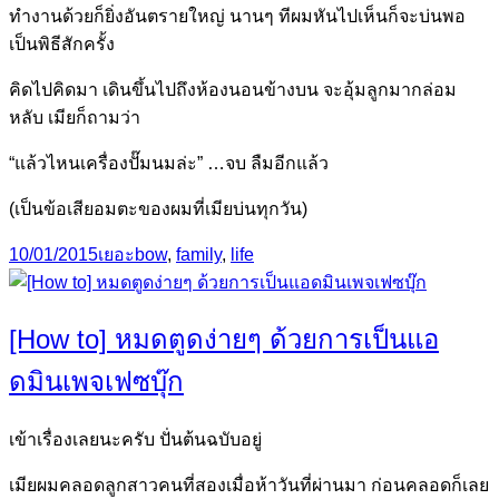
ทำงานด้วยก็ยิ่งอันตรายใหญ่ นานๆ ทีผมหันไปเห็นก็จะบ่นพอ
เป็นพิธีสักครั้ง
คิดไปคิดมา เดินขึ้นไปถึงห้องนอนข้างบน จะอุ้มลูกมากล่อม
หลับ เมียก็ถามว่า
“แล้วไหนเครื่องปั๊มนมล่ะ” …จบ ลืมอีกแล้ว
(เป็นข้อเสียอมตะของผมที่เมียบ่นทุกวัน)
Posted
Categories
Tags
10/01/2015
เยอะ
bow
,
family
,
life
on
[How to] หมดตูดง่ายๆ ด้วยการเป็นแอ
ดมินเพจเฟซบุ๊ก
เข้าเรื่องเลยนะครับ ปั่นต้นฉบับอยู่
เมียผมคลอดลูกสาวคนที่สองเมื่อห้าวันที่ผ่านมา ก่อนคลอดก็เลย