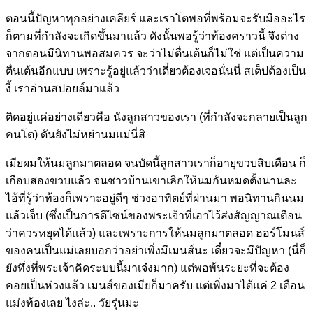
ตอนนี้ปัญหาทุกอย่างเคลียร์ และเราโตพอที่พร้อมจะรับมืออะไร
ก็ตามที่กำลังจะเกิดขึ้นมาแล้ว ดังนั้นพอรู้ว่าท้องคราวนี้ จึงต่าง
จากตอนมีนิทานพอสมควร จะว่าไม่ตื่นเต้นก็ไม่ใช่ แต่เป็นความ
ตื่นเต้นอีกแบบ เพราะรู้อยู่แล้วว่าเดี๋ยวต้องเจอนั่นนี่ สเต็ปต้องเป็น
งี้ เราอ่านสปอยล์มาแล้ว
ติดอยู่แค่อย่างเดียวคือ นังลูกสาวของเรา (ที่กำลังจะกลายเป็นลูก
คนโต) ดันยังไม่หย่านมแม่นี่สิ
เมียผมให้นมลูกมาตลอด จนบัดนี้ลูกสาวเราก็อายุขวบสิบเดือน ก็
เกือบสองขวบแล้ว จนชาวบ้านเขาเลิกให้นมกันหมดตั้งนานละ
ไอ้ที่รู้ว่าท้องก็เพราะอยู่ดีๆ ช่วงอาทิตย์ที่ผ่านมา พอนิทานกินนม
แล้วเจ็บ (ซึ่งเป็นการดีไซน์ของพระเจ้าที่เอาไว้ส่งสัญญาณเตือน
ว่าควรหยุดได้แล้ว) และเพราะการให้นมลูกมาตลอด ฮอร์โมนส์
ของคนเป็นแม่เลยบอกว่าอย่าเพิ่งมีเมนส์นะ เดี๋ยวจะมีปัญหา (นี่ก็
ยังทึ่งที่พระเจ้าคิดระบบนี้มาเจ๋งมาก) แต่พอพ้นระยะที่จะต้อง
คอยเป็นห่วงแล้ว เมนส์ของเมียก็มาครับ แต่เพิ่งมาได้แค่ 2 เดือน
แม่งท้องเลย ไงล่ะ.. วัยรุ่นมะ